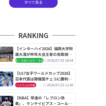
すべて見る
RANKING
【インターハイ2026】福岡大学附
属大濠が昨年大会王者の鳥取城北
を撃破、大阪薫英女学院は岐阜女
2026/07/30 18:04
高校・大学バスケ・その他
子に完勝、大会3日目試合結果
【U17女子ワールドカップ2026】
日本代表は開催国チェコに勝利し
て予選グループ3連勝で首位通
2026/07/15 11:40
バスケu21代表
過！準々決勝の相手はエジプトに
決定
【NBA】早速の『レブロン効
果』、ケンテイビアス・コールド