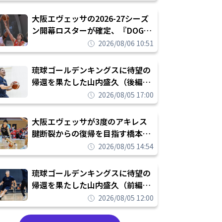
められたまま終わりたくない」
大阪エヴェッサの2026-27シーズ
ン開幕ロスターが確定、『DOG
FIGHT』のチームカルチャーを推
2026/08/06 10:51
し進めて結果を求めるシーズンへ
琉球ゴールデンキングスに待望の
帰還を果たした山内盛久（後編）
「1人のウチナーンチュとしてみ
2026/08/05 17:00
んなが誇りに思えるチームにして
いく」
大阪エヴェッサが3度のアキレス
腱断裂からの復帰を目指す橋本拓
哉と契約を締結「もう一度コート
2026/08/05 14:54
に立ちたい」
琉球ゴールデンキングスに待望の
帰還を果たした山内盛久（前編）
「キングスが積み上げてきたもの
2026/08/05 12:00
を次の世代に繋いでいくのがやり
甲斐」