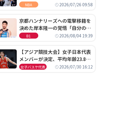
ウェル・ポープがセブンティシク
2026/07/26 09:58
NBA
サーズに1年契約で加入
京都ハンナリーズへの電撃移籍を
決めた岸本隆一の覚悟「自分のエ
ゴというちっぽけなことのため
2026/08/04 19:39
B1
に、京都に来たわけではない」
【アジア競技大会】女子日本代表
メンバーが決定、平均年齢23.8歳
のフレッシュなメンバーが日本開
2026/07/30 16:12
女子バスケ代表
催の大舞台で頂点を狙う