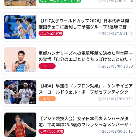
2026/07/30 18:04
高校・大学バスケ・その他
【U17女子ワールドカップ2026】日本代表は開
催国チェコに勝利して予選グループ3連勝で首位
通過！準々決勝の相手はエジプトに決定
2026/07/15 11:40
バスケu21代表
京都ハンナリーズへの電撃移籍を決めた岸本隆一
の覚悟「自分のエゴというちっぽけなことのため
に、京都に来たわけではない」
2026/08/04 19:39
B1
【NBA】早速の『レブロン効果』、ケンテイビア
ス・コールドウェル・ポープがセブンティシクサ
ーズに1年契約で加入
2026/07/26 09:58
NBA
【アジア競技大会】女子日本代表メンバーが決
定、平均年齢23.8歳のフレッシュなメンバーが日
本開催の大舞台で頂点を狙う
2026/07/30 16:12
女子バスケ代表