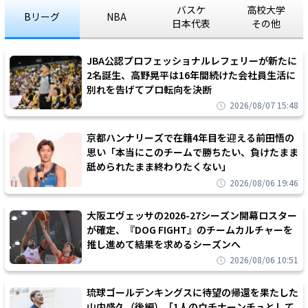
バスケ
高校大学
Bリーグ
NBA
日本代表
その他
JBA公認プロフェッショナルレフェリーが新たに
2名誕生、高野晃平は16年間続けた会社員生活に
別れを告げてプロ転向を決断
2026/08/07 15:48
京都ハンナリーズで在籍4年目を迎える前田悟の
思い「本当にこのチームで勝ちたい、負けたまま
舐められたまま終わりたくない」
2026/08/06 19:46
大阪エヴェッサの2026-27シーズン開幕ロスター
が確定、『DOG FIGHT』のチームカルチャーを
推し進めて結果を求めるシーズンへ
2026/08/06 10:51
琉球ゴールデンキングスに待望の帰還を果たした
山内盛久（後編）「1人のウチナーンチュとして