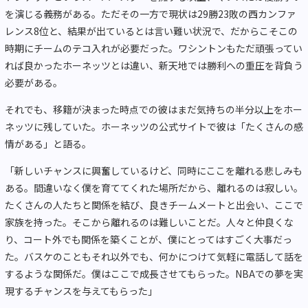
を演じる義務がある。ただその一方で現状は29勝23敗の西カンファ
レンス8位と、結果が出ているとは言い難い状況で、だからこそこの
時期にチームのテコ入れが必要だった。ワシントンもただ頑張ってい
れば良かったホーネッツとは違い、新天地では勝利への重圧を背負う
必要がある。
それでも、移籍が決まった時点での彼はまだ気持ちの半分以上をホー
ネッツに残していた。ホーネッツの公式サイトで彼は「たくさんの感
情がある」と語る。
「新しいチャンスに興奮しているけど、同時にここを離れる悲しみも
ある。間違いなく僕を育ててくれた場所だから、離れるのは寂しい。
たくさんの人たちと関係を結び、良きチームメートと出会い、ここで
家族を持った。そこから離れるのは難しいことだ。人々と仲良くな
り、コート外でも関係を築くことが、僕にとってはすごく大事だっ
た。バスケのこともそれ以外でも、何かにつけて気軽に電話して話を
するような関係だ。僕はここで成長させてもらった。NBAでの夢を実
現するチャンスを与えてもらった」