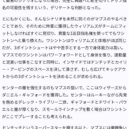
て最悪のシナリオになった場合、完全に再建へと舵を切ってトップ指
名の可能性を残すという、デリケートな判断となった。
とにもかくにも、そんなシナリオを未然に防ぐのがマブスのやるべき
ことであり、そのために昨夏に獲得したウィリアムズがチームにフィ
ットしなければすぐに見切り、貴重な1巡目指名権を使ってでもワシ
ントンへと乗り換えた。ワシントンはウィリアムズと体格がほぼ同じ
だが、3ポイントシュートはやや苦手とする一方で身体能力は高い。
マブスでのワシントンはパワーフォワードとして身体を張り、運動量
と泥臭い仕事をこなすと同時に、インサイドではドンチッチとカイリ
ー・アービングのスペースを決して潰さず、むしろ広げてキックアウ
トからの3ポイントシュートを決めることが求められる。
センターの層を強化するのもマブスの狙いで、ここはウィザーズから
ダニエル・ギャフォードを獲得した。センターはルーキーながら先発
を務めるデレック・ライブリー二世、ギャフォードとドワイト・パウ
エルと層が厚くなり、スモールラインナップを敷く場合はワシントン
がここでプレーすることも考えられる。
ドンチッチというスーパースターを擁する以上、マブスには優勝争い