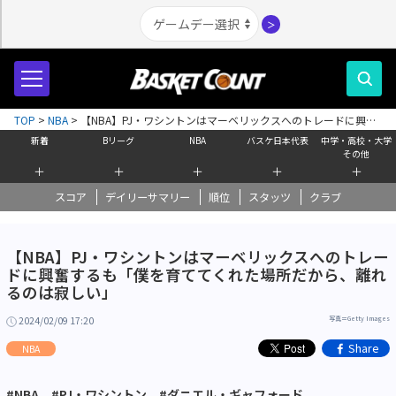
＞
TOP
>
NBA
>
【NBA】PJ・ワシントンはマーベリックスへのトレードに興奮
するも「僕を育ててくれた場所だから、離れるのは寂しい」
新着
Bリーグ
NBA
バスケ日本代表
中学・高校・大学
その他
＋
＋
＋
＋
＋
スコア
デイリーサマリー
順位
スタッツ
クラブ
【NBA】PJ・ワシントンはマーベリックスへのトレー
ドに興奮するも「僕を育ててくれた場所だから、離れ
るのは寂しい」
2024/02/09 17:20
写真＝Getty Images
Share
NBA
#NBA
#PJ・ワシントン
#ダニエル・ギャフォード