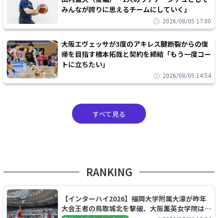
みんなが誇りに思えるチームにしていく」
2026/08/05 17:00
大阪エヴェッサが3度のアキレス腱断裂からの復
帰を目指す橋本拓哉と契約を締結「もう一度コー
トに立ちたい」
2026/08/05 14:54
すべて見る
RANKING
【インターハイ2026】福岡大学附属大濠が昨年
大会王者の鳥取城北を撃破、大阪薫英女学院は岐
阜女子に完勝、大会3日目試合結果