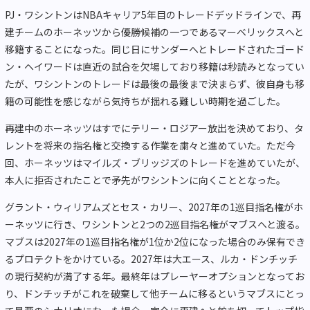
PJ・ワシントンはNBAキャリア5年目のトレードデッドラインで、再
建チームのホーネッツから優勝候補の一つであるマーベリックスへと
移籍することになった。同じ日にサンダーへとトレードされたゴード
ン・ヘイワードは直近の試合を欠場しており移籍は秒読みとなってい
たが、ワシントンのトレードは最後の最後まで決まらず、彼自身も移
籍の可能性を感じながら気持ちが揺れる難しい時期を過ごした。
再建中のホーネッツはすでにテリー・ロジアー放出を決めており、タ
レントを将来の指名権と交換する作業を粛々と進めていた。ただ今
回、ホーネッツはマイルズ・ブリッジズのトレードを進めていたが、
本人に拒否されたことで矛先がワシントンに向くこととなった。
グラント・ウィリアムズとセス・カリー、2027年の1巡目指名権がホ
ーネッツに行き、ワシントンと2つの2巡目指名権がマブスへと渡る。
マブスは2027年の1巡目指名権が1位か2位になった場合のみ保有でき
るプロテクトをかけている。2027年は大エース、ルカ・ドンチッチ
の現行契約が満了する年。最終年はプレーヤーオプションとなってお
り、ドンチッチがこれを破棄して他チームに移るというマブスにとっ