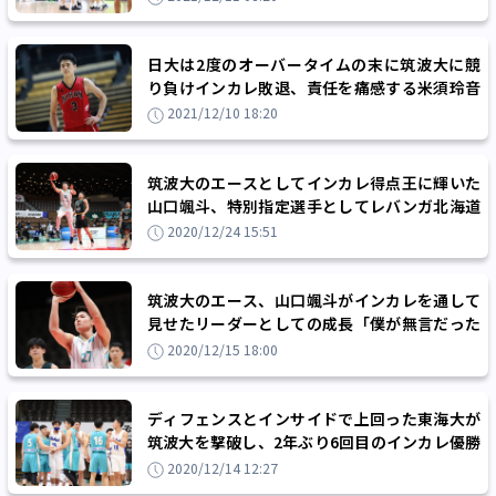
日大は2度のオーバータイムの末に筑波大に競
り負けインカレ敗退、責任を痛感する米須玲音
「もっと自分が立ち向かえていたら」
2021/12/10 18:20
筑波大のエースとしてインカレ得点王に輝いた
山口颯斗、特別指定選手としてレバンガ北海道
に加入
2020/12/24 15:51
筑波大のエース、山口颯斗がインカレを通して
見せたリーダーとしての成長「僕が無言だった
ら勝てるわけはない」
2020/12/15 18:00
ディフェンスとインサイドで上回った東海大が
筑波大を撃破し、2年ぶり6回目のインカレ優勝
を達成
2020/12/14 12:27