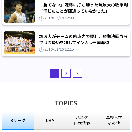
『勝てない』呪縛に打ち勝った筑波大の牧隼利
「信じたことが間違っていなかった」
2019/12/19 12:00
筑波大がチームの結束力で勝利、短期決戦なら
ではの勢いを利してインカレ王座奪還
2019/12/16 12:15
1
2
3
TOPICS
バスケ
高校大学
Bリーグ
NBA
日本代表
その他