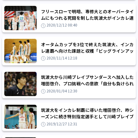
フリースローで明暗、専修大とのオーバータイ
ムにもつれる死闘を制した筑波大がインカレ連
覇まであと2勝に迫る
2020/12/12 08:40
オータムカップを3位で終えた筑波大、インカ
レ連覇へ向けた課題と収穫「ビッグラインアッ
プで勝ちきりたい」
2020/11/14 12:18
筑波大から川崎ブレイブサンダースへ加入した
増田啓介、プロ挑戦への意欲「自分も負けられ
ない」
2020/01/04 12:30
筑波大をインカレ制覇に導いた増田啓介、昨シ
ーズンに続き特別指定選手として川崎ブレイブ
サンダースへ
2019/12/27 12:31