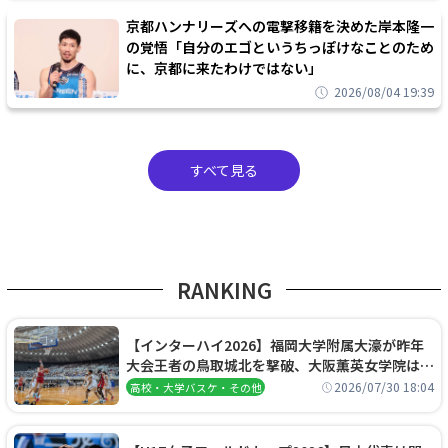
京都ハンナリーズへの電撃移籍を決めた岸本隆一
の覚悟「自分のエゴというちっぽけなことのため
に、京都に来たわけではない」
2026/08/04 19:39
すべて見る
RANKING
【インターハイ2026】福岡大学附属大濠が昨年
大会王者の鳥取城北を撃破、大阪薫英女学院は岐
阜女子に完勝、大会3日目試合結果
2026/07/30 18:04
高校・大学バスケ・その他