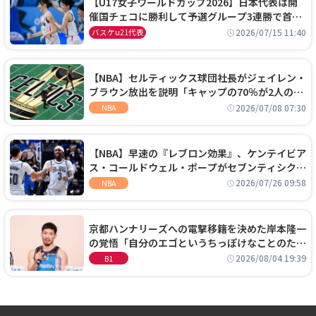
【U17女子ワールドカップ2026】日本代表は開
催国チェコに勝利して予選グループ3連勝で首位
通過！準々決勝の相手はエジプトに決定
2026/07/15 11:40
バスケu21代表
【NBA】セルティックス球団社長がジェイレン・
ブラウン放出を説明「キャップの70％が2人の選
手に集中するチームでは勝てない」
2026/07/08 07:30
NBA
【NBA】早速の『レブロン効果』、ケンテイビア
ス・コールドウェル・ポープがセブンティシクサ
ーズに1年契約で加入
2026/07/26 09:58
NBA
京都ハンナリーズへの電撃移籍を決めた岸本隆一
の覚悟「自分のエゴというちっぽけなことのため
に、京都に来たわけではない」
2026/08/04 19:39
B1