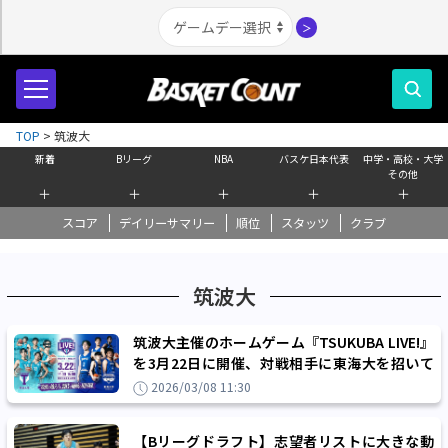
＞
TOP
>
筑波大
新着
Bリーグ
NBA
バスケ日本代表
中学・高校・大学
その他
＋
＋
＋
＋
＋
スコア
デイリーサマリー
順位
スタッツ
クラブ
筑波大
筑波大主催のホームゲーム『TSUKUBA LIVE!』
を3月22日に開催、対戦相手に東海大を招いて
大学スポーツの新たな価値創出に挑戦
2026/03/08 11:30
【Bリーグドラフト】志望者リストに大きな動