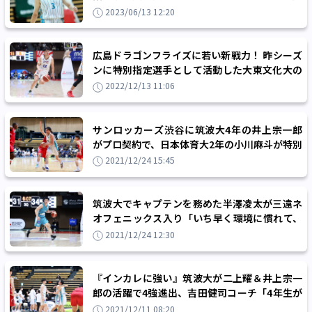
強を頑張っている人たちはたくさんいます」
2023/06/13 12:20
広島ドラゴンフライズに若い新戦力！ 昨シーズ
ンに特別指定選手として活動した大東文化大の
中村拓人と契約合意
2022/12/13 11:06
サンロッカーズ渋谷に筑波大4年の井上宗一郎
がプロ契約で、日本体育大2年の小川麻斗が特別
指定選手として加入
2021/12/24 15:45
筑波大でキャプテンを務めた半澤凌太が三遠ネ
オフェニックス入り「いち早く環境に慣れて、
チームの力になれるよう頑張ります」
2021/12/24 12:30
『インカレに強い』筑波大が二上耀＆井上宗一
郎の活躍で4強進出、吉田健司コーチ「4年生が
引っ張るのが大学スポーツです」
2021/12/11 08:20