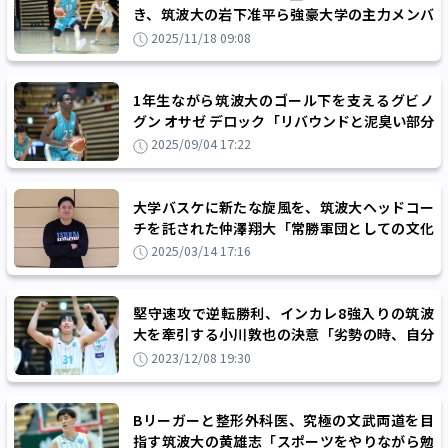
き、筑波大の岩下准平ら強豪大学の主力メンバ
ーが名乗りをあげる
2025/11/18 09:08
1年生ながら筑波大のゴール下を支えるグビノ
グン オサゼ デロック「リバウンドと泥臭い部分
を頑張ってチームに貢献したい」
2025/09/04 17:22
大学バスケに新たな旋風を、筑波大ヘッドコー
チを託された仲澤翔大「常勝軍団としての文化
や伝統を継承することが使命」
2025/03/14 17:16
堅守速攻で逆転勝利、インカレ8強入りの筑波
大を牽引する小川敦也の決意「劣勢の時、自分
がより攻める意識を強く」
2023/12/08 19:30
Bリーガーと整形外科医、究極の文武両道を目
指す筑波大の黄雄志「スポーツをやりながら勉