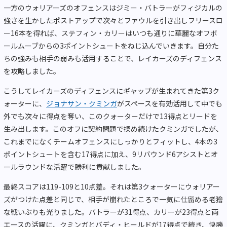
一方のウォリアーズのオフェンスはジミー・バトラーがフィジカルの
強さを生かしたポストアップで次々とファウルを引き出しフリースロ
ー16本を得れば、ステフィン・カリーはいつも通りに華麗なオフボ
ールムーブからの3ポイントシュートをねじ込んでいきます。自分た
ちの強みも相手の弱みも活用することで、レイカーズのディフェンス
を攻略しました。
こうしてレイカーズのディフェンスにギャップが生まれてきた第3ク
ォーターに、
ジョナサン・クミンガ
がスペースを有効活用して中でも
外でも次々に得点を奪い、このクォーターだけで13得点とリードを
生み出します。このオフに契約問題で揉め続けたクミンガでしたが、
これまでになくチームオフェンスにしっかりとフィットし、4本の3
ポイントシュートを含む17得点に加え、9リバウンド6アシストとオ
ールラウンドな活躍で勝利に貢献しました。
最終スコアは119-109と10点差。それは第3クォーターにウォリアー
ズがつけた点差と同じで、相手が崩れたところで一気に仕留める老獪
な戦いぶりも光りました。バトラーが31得点、カリーが23得点と両
エースの活躍に、クミンガとバディ・ヒールドが17得点で続き、快勝