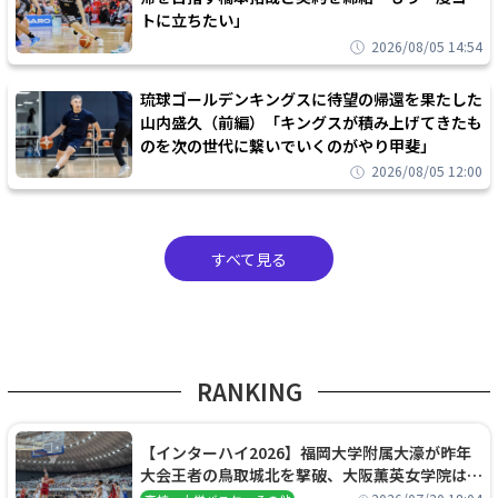
トに立ちたい」
2026/08/05 14:54
琉球ゴールデンキングスに待望の帰還を果たした
山内盛久（前編）「キングスが積み上げてきたも
のを次の世代に繋いでいくのがやり甲斐」
2026/08/05 12:00
すべて見る
RANKING
【インターハイ2026】福岡大学附属大濠が昨年
大会王者の鳥取城北を撃破、大阪薫英女学院は岐
阜女子に完勝、大会3日目試合結果