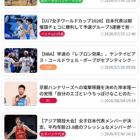
2026/07/30 18:04
高校・大学バスケ・その他
【U17女子ワールドカップ2026】日本代表は開
催国チェコに勝利して予選グループ3連勝で首位
通過！準々決勝の相手はエジプトに決定
2026/07/15 11:40
バスケu21代表
【NBA】早速の『レブロン効果』、ケンテイビア
ス・コールドウェル・ポープがセブンティシクサ
ーズに1年契約で加入
2026/07/26 09:58
NBA
京都ハンナリーズへの電撃移籍を決めた岸本隆一
の覚悟「自分のエゴというちっぽけなことのため
に、京都に来たわけではない」
2026/08/04 19:39
B1
【アジア競技大会】女子日本代表メンバーが決
定、平均年齢23.8歳のフレッシュなメンバーが日
本開催の大舞台で頂点を狙う
2026/07/30 16:12
女子バスケ代表