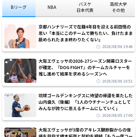
バスケ
高校大学
Bリーグ
NBA
日本代表
その他
京都ハンナリーズで在籍4年目を迎える前田悟の
思い「本当にこのチームで勝ちたい、負けたまま
舐められたまま終わりたくない」
2026/08/06 19:46
大阪エヴェッサの2026-27シーズン開幕ロスター
が確定、『DOG FIGHT』のチームカルチャーを
推し進めて結果を求めるシーズンへ
2026/08/06 10:51
琉球ゴールデンキングスに待望の帰還を果たした
山内盛久（後編）「1人のウチナーンチュとして
みんなが誇りに思えるチームにしていく」
2026/08/05 17:00
大阪エヴェッサが3度のアキレス腱断裂からの復
帰を目指す橋本拓哉と契約を締結「もう一度コー