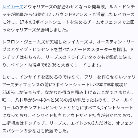
レイカーズ
とウォリアーズの顔合わせとなった開幕戦。ルカ・ドンチ
ッチが開幕から43得点12リバウンド9アシストと活躍したレイカーズ
に対し、17本の3ポイントシュートを決めるチームオフェンスで上回
ったウォリアーズが勝利しました。
レブロン・ジェームズが欠場したレイカーズは、オースティン・リー
ブスとゲイブ・ビンセントを並べた3ガードのスターターを採用。ド
ンチッチはもちろん、リーブスのドライブアタックも効果的に決ま
り、ペイント内得点で62-36と大きくリードします。
しかし、インサイドを固めるのではなく、フリーを作らせないウォリ
アーズディフェンスの前に3ポイントシュートは32本中8本成功と
25.0％しか決まらず、なかなか得点を積み上げることができません。
唯一、八村塁が6本中3本と50％の成功率だったものの、フィールド
ゴールのアテンプトはビンセントとともにすべて3ポイントシュート
になっており、インサイド担当とアウトサイド担当が分かれており、
二桁得点はドンチッチ、リーブス、エイトンの3人だけと、オフェン
スパターンの少なさも問題でした。