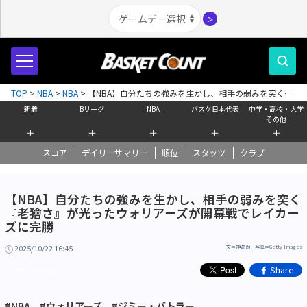
＞
TOP
>
NBA
>
NBA
>
【NBA】自分たちの強みを生かし、相手の弱みを突く
『老獪さ』が光ったウォリアーズが開幕戦でレイカーズに完勝
新着
Bリーグ
NBA
バスケ日本代表
中学・高校・大学
その他
＋
＋
＋
＋
＋
スコア
デイリーサマリー
順位
スタッツ
クラブ
【NBA】自分たちの強みを生かし、相手の弱みを突く
『老獪さ』が光ったウォリアーズが開幕戦でレイカー
ズに完勝
2025/10/22 16:45
文＝神高尚 写真＝Getty Images
Share
高校大学その他
#NBA
#ウォリアーズ
#ジミー・バトラー