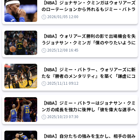
【NBA】ジョナサン・クミンガはウォリアーズ
のローテーションから外れるもジミー・バトラ
ーは「僕たちの絆は別物」
2026/01/05 12:00
【NBA】ウォリアーズ勝利の影で出場機会を失
うジョナサン・クミンガ「僕のやりたいように
物事が進まなかっただけ」
2025/12/08 16:45
【NBA】ジミー・バトラー、ウォリアーズに新
たな『勝者のメンタリティ』を築く「謙虚にコ
ートに立ち、全力で戦うんだ」
2025/11/11 09:12
【NBA】ジミー・バトラーはジョナサン・クミ
ンガの成長を強力に後押し「彼を偉大な選手へ
と押し上げるつもりだ」
2025/10/23 07:30
【NBA】自分たちの強みを生かし、相手の弱み