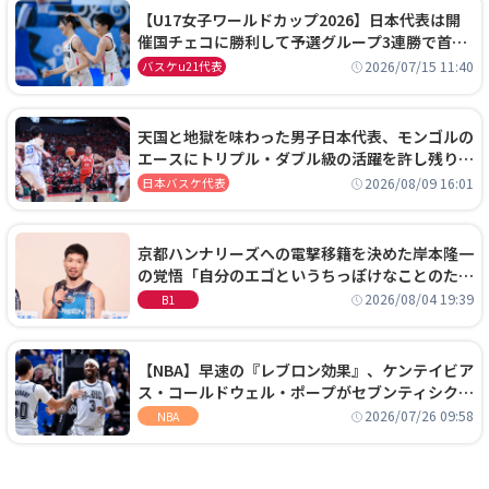
【U17女子ワールドカップ2026】日本代表は開
催国チェコに勝利して予選グループ3連勝で首位
通過！準々決勝の相手はエジプトに決定
2026/07/15 11:40
バスケu21代表
天国と地獄を味わった男子日本代表、モンゴルの
エースにトリプル・ダブル級の活躍を許し残り
0.4秒に失点する悔しい敗戦
2026/08/09 16:01
日本バスケ代表
京都ハンナリーズへの電撃移籍を決めた岸本隆一
の覚悟「自分のエゴというちっぽけなことのため
に、京都に来たわけではない」
2026/08/04 19:39
B1
【NBA】早速の『レブロン効果』、ケンテイビア
ス・コールドウェル・ポープがセブンティシクサ
ーズに1年契約で加入
2026/07/26 09:58
NBA