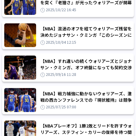
を突く『老獪さ』が光ったウォリアーズが開幕
戦でレイカーズに完勝
2025/10/22 16:45
【NBA】混迷のオフを経てウォリアーズ残留を
決めたジョナサン・クミンガ「このシーズンに
結果を出すことだけを考える」
2025/10/04 12:15
【NBA】すれ違いの続くウォリアーズとジョナ
サン・クミンガ、オフ終盤になっても契約交渉
はまとまる気配なし
2025/09/16 11:28
【NBA】戦力補強に動かないウォリアーズ、激
戦の西カンファレンスでの『現状維持』は競争
から取り残されることに？
2025/07/25 07:00
【NBAプレーオフ】1勝2敗とリードを許すウォ
リアーズ、ステフィン・カリーの復帰を待つ間