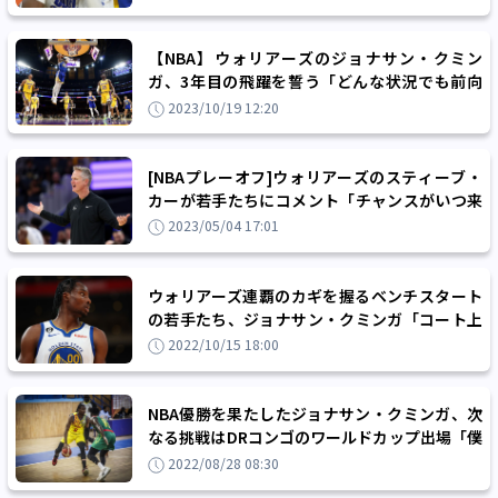
【NBA】ウォリアーズのジョナサン・クミン
ガ、3年目の飛躍を誓う「どんな状況でも前向
きに努力を続ける」
2023/10/19 12:20
[NBAプレーオフ]ウォリアーズのスティーブ・
カーが若手たちにコメント「チャンスがいつ来
ても大丈夫なよう準備をしてほしい」
2023/05/04 17:01
ウォリアーズ連覇のカギを握るベンチスタート
の若手たち、ジョナサン・クミンガ「コート上
で迷うことがないんだ」
2022/10/15 18:00
NBA優勝を果たしたジョナサン・クミンガ、次
なる挑戦はDRコンゴのワールドカップ出場「僕
はこの国で生まれた」
2022/08/28 08:30