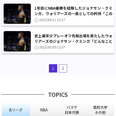
1年目にNBA優勝を経験したジョナサン・クミ
ンガ、ウォリアーズの一員としての矜持「この
レガシーを引き継がないといけない」
2022/08/11 12:17
史上最年少プレーオフ先発出場を果たしたウォ
リアーズのジョナサン・クミンガ「どんなこと
でも実現させられる」
2022/05/09 12:37
1
2
TOPICS
バスケ
高校大学
Bリーグ
NBA
日本代表
その他