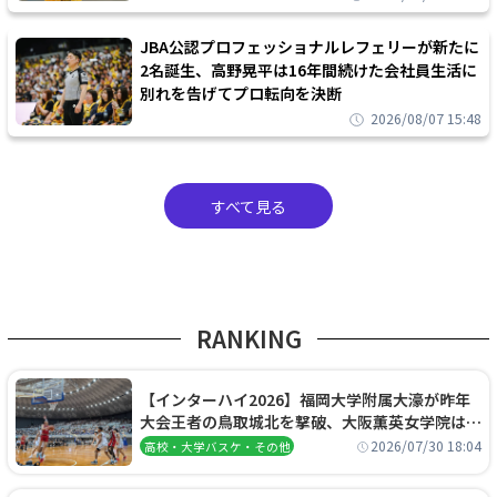
JBA公認プロフェッショナルレフェリーが新たに
2名誕生、高野晃平は16年間続けた会社員生活に
別れを告げてプロ転向を決断
2026/08/07 15:48
すべて見る
RANKING
【インターハイ2026】福岡大学附属大濠が昨年
大会王者の鳥取城北を撃破、大阪薫英女学院は岐
阜女子に完勝、大会3日目試合結果
2026/07/30 18:04
高校・大学バスケ・その他