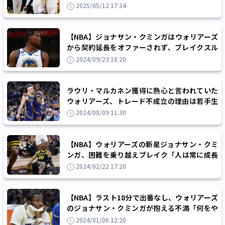
に求められるステップアップとは
2025/05/12 17:34
【NBA】ジョナサン・クミンガはウォリアーズ
から契約延長をオファーされず、ブレイクスル
ー必須のキャリア4年目に挑む
2024/09/23 18:20
ラウリ・マルカネン獲得に熱心と言われていた
ウォリアーズ、トレード不成立の理由は若手生
え抜きの放出を拒否したから!?
2024/08/09 11:30
【NBA】ウォリアーズの新星ジョナサン・クミ
ンガ、困難を乗り越えブレイク「人は常に成長
し続けなきゃならない」
2024/02/22 17:20
【NBA】ラスト18分で出番なし、ウォリアーズ
のジョナサン・クミンガが抱える不満「何をや
っているのか分からなくなる」
2024/01/06 12:20