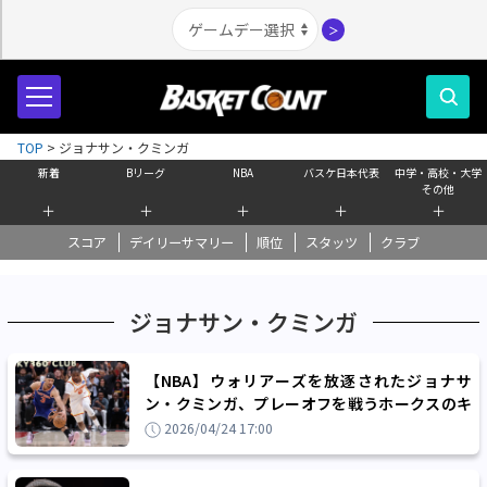
＞
TOP
>
ジョナサン・クミンガ
新着
Bリーグ
NBA
バスケ日本代表
中学・高校・大学
その他
＋
＋
＋
＋
＋
スコア
デイリーサマリー
順位
スタッツ
クラブ
ジョナサン・クミンガ
【NBA】ウォリアーズを放逐されたジョナサ
ン・クミンガ、プレーオフを戦うホークスのキ
ーマンに「ただ勝ちたい一心なんだ」
2026/04/24 17:00