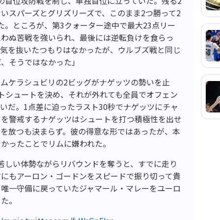
の首位攻防戦を制し、単独首位に立っていた。残る2
いスパーズとグリズリーズで、このまま2つ勝って2
た。ところが、第3クォーター途中で最大23点リー
思わぬ苦戦を強いられ、最後には逆転負けを食らっ
「気を抜いたつもりはなかったが、ウルブズ戦と同じ
ば、そうではなかった」
ムケラシュビリの2ビッグがナゲッツの勢いを止
トシュートを決め、それが外れても全員でオフェン
いだ。1点差に迫ったラスト30秒でナゲッツにチャ
さを警戒するナゲッツはシュートを打つ積極性を出せ
ーを放つも決まらず。彼の得意な形ではあったが、本
なかったことでリムに嫌われた。
苦しい体勢ながらリバウンドを奪うと、すでに走り
前にもアーロン・ゴードンをスピードで振り切って貴
、唯一守備に戻っていたジャマール・マレーをユーロ
めた。