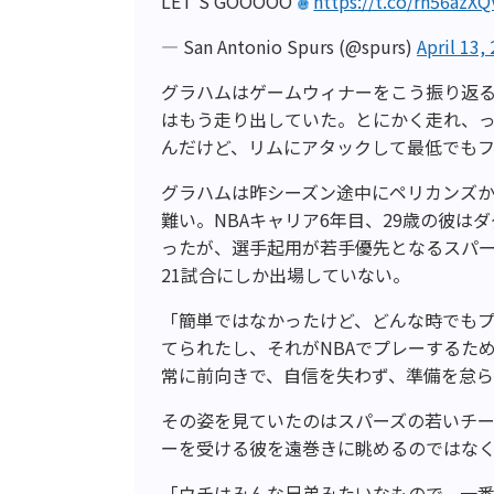
LET'S GOOOOO
https://t.co/rh56azX
— San Antonio Spurs (@spurs)
April 13,
グラハムはゲームウィナーをこう振り返
はもう走り出していた。とにかく走れ、っ
んだけど、リムにアタックして最低でも
グラハムは昨シーズン途中にペリカンズ
難い。NBAキャリア6年目、29歳の彼
ったが、選手起用が若手優先となるスパ
21試合にしか出場していない。
「簡単ではなかったけど、どんな時でも
てられたし、それがNBAでプレーするた
常に前向きで、自信を失わず、準備を怠
その姿を見ていたのはスパーズの若いチ
ーを受ける彼を遠巻きに眺めるのではな
「ウチはみんな兄弟みたいなもので、一