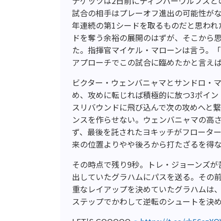
ナゲッツは2日前にティンバーウルブズと
試合の相手はプレーオフ進出の可能性がな
年連続の第1シードを取るものだと思われ
ドを奪う余裕の展開のはずが、そこから
た。指揮官マイケル・マローンは言う。
アプローチでこの試合に臨めたかと言え
ビクター・ウェンバニャマとサンドロ・マ
め、攻めに転じれば積極的に放つ3ポイン
スリバウンドに飛び込んで次の攻めへと繋
ンスを作らせない。ウェンバニャマの高
ず、最後を託されたヨキッチがフロータ
来の位置よりやや後ろから打たざるを得
その時点で残り9秒。トレ・ジョーンズが
出していたグラハムにパスを送る。その
重なレイアップを決めていたグラハムは
ステップでかわして逆転のシュートを決