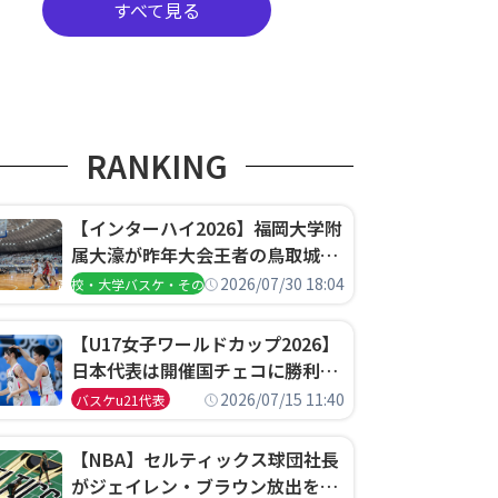
すべて見る
RANKING
【インターハイ2026】福岡大学附
属大濠が昨年大会王者の鳥取城北
を撃破、大阪薫英女学院は岐阜女
2026/07/30 18:04
高校・大学バスケ・その他
子に完勝、大会3日目試合結果
【U17女子ワールドカップ2026】
日本代表は開催国チェコに勝利し
て予選グループ3連勝で首位通
2026/07/15 11:40
バスケu21代表
過！準々決勝の相手はエジプトに
決定
【NBA】セルティックス球団社長
がジェイレン・ブラウン放出を説