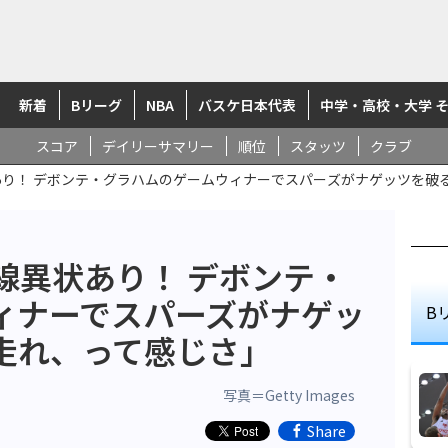
新着
Bリーグ
NBA
バスケ日本代表
中学・高校・大学 
スコア
デイリーサマリー
順位
スタッツ
クラブ
あり！ デボンテ・グラハムのゲームウィナーでスパーズがナゲッツを破
線異状あり！ デボンテ・
ィナーでスパーズがナゲッ
B
走れ、って感じさ」
写真＝Getty Images
Share