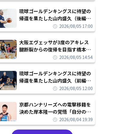
し進めて結果を求めるシーズンへ
琉球ゴールデンキングスに待望の
帰還を果たした山内盛久（後編）
「1人のウチナーンチュとしてみ
2026/08/05 17:00
んなが誇りに思えるチームにして
いく」
大阪エヴェッサが3度のアキレス
腱断裂からの復帰を目指す橋本拓
哉と契約を締結「もう一度コート
2026/08/05 14:54
に立ちたい」
琉球ゴールデンキングスに待望の
帰還を果たした山内盛久（前編）
「キングスが積み上げてきたもの
2026/08/05 12:00
を次の世代に繋いでいくのがやり
甲斐」
京都ハンナリーズへの電撃移籍を
決めた岸本隆一の覚悟「自分のエ
ゴというちっぽけなことのため
2026/08/04 19:39
に、京都に来たわけではない」