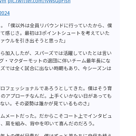
QVm
pic.twitter.com/fvWsGpFIsn
 2024
る。「僕以外は全員リバウンドに行っていたから、僕
て感じさ。最初は3ポイントシュートを考えていた
ファウルを引き出そうと思った」
から加入したが、スパーズでは活躍していたとは言い
はダグ・マクダーモットの退団に伴いチーム最年長にな
ーズでは全く試合に出ない時期もあり、今シーズンは
プロフェッショナルであろうとしてきた。僕はそう育
めのアプローチなんだ。上手くいかない日があっても
らない。その姿勢は誰かが見ているものさ」
ームメートだった。だからこそコート上でインタビュ
く、肩を組み、背中を叩いて喜んだのだろう。
番年上の僕が兄貴だ。僕はずっと弟たちに自信を植え