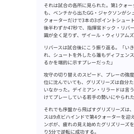
それは試合の各所に見られた。第1クォー
も、ベンチから出たGG・ジャクソンがシ
クォーターだけで3本の3ポイントシュート
後半わずか47秒で、指揮官ドック・リバ
識が全く足りず、ザイール・ウィリアムズ
リバースは試合後にこう振り返る。「いき
れ、シュートを外したら誰もディフェン
るかを端的に示すプレーだった」
攻守の切り替えのスピード、プレーの強
位に沈んでいても、グリズリーズは自分た
いなかった。デイミアン・リラードは言
けてプレーしている若手の勢いにやられ
それでも序盤から飛ばすグリズリーズは
スは9点ビハインドで第4クォーターを迎
ンボが、疲れの見え始めたグリズリーズ
り5分で逆転に成功する。