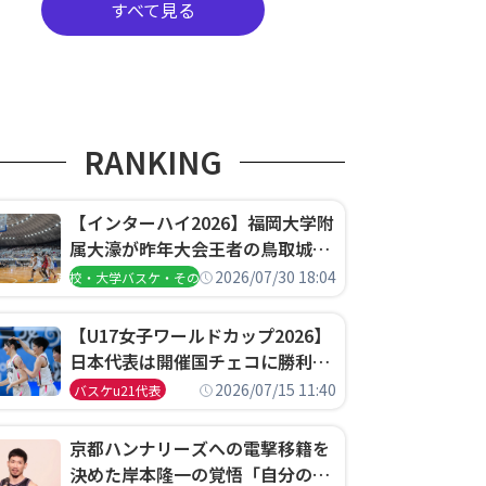
すべて見る
RANKING
【インターハイ2026】福岡大学附
属大濠が昨年大会王者の鳥取城北
を撃破、大阪薫英女学院は岐阜女
2026/07/30 18:04
高校・大学バスケ・その他
子に完勝、大会3日目試合結果
【U17女子ワールドカップ2026】
日本代表は開催国チェコに勝利し
て予選グループ3連勝で首位通
2026/07/15 11:40
バスケu21代表
過！準々決勝の相手はエジプトに
決定
京都ハンナリーズへの電撃移籍を
決めた岸本隆一の覚悟「自分のエ