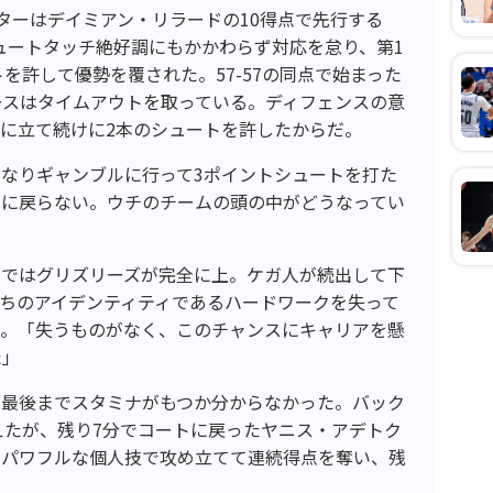
ターはデイミアン・リラードの10得点で先行する
ュートタッチ絶好調にもかかわらず対応を怠り、第1
を許して優勢を覆された。57-57の同点で始まった
ースはタイムアウトを取っている。ディフェンスの意
に立て続けに2本のシュートを許したからだ。
なりギャンブルに行って3ポイントシュートを打た
スに戻らない。ウチのチームの頭の中がどうなってい
度ではグリズリーズが完全に上。ケガ人が続出して下
ちのアイデンティティであるハードワークを失って
う。「失うものがなく、このチャンスにキャリアを懸
た」
、最後までスタミナがもつか分からなかった。バック
えたが、残り7分でコートに戻ったヤニス・アデトク
をパワフルな個人技で攻め立てて連続得点を奪い、残