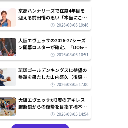
れを告げてプロ転向を決断
京都ハンナリーズで在籍4年目を
迎える前田悟の思い「本当にこの
チームで勝ちたい、負けたまま舐
2026/08/06 19:46
められたまま終わりたくない」
大阪エヴェッサの2026-27シーズ
ン開幕ロスターが確定、『DOG
FIGHT』のチームカルチャーを推
2026/08/06 10:51
し進めて結果を求めるシーズンへ
琉球ゴールデンキングスに待望の
帰還を果たした山内盛久（後編）
「1人のウチナーンチュとしてみ
2026/08/05 17:00
んなが誇りに思えるチームにして
いく」
大阪エヴェッサが3度のアキレス
腱断裂からの復帰を目指す橋本拓
哉と契約を締結「もう一度コート
2026/08/05 14:54
に立ちたい」