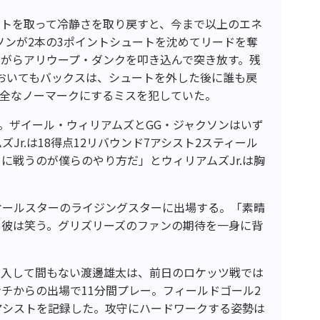
ウトを取って冷静さを取り戻すと、今まで以上のエネ
ソンが2本の3ポイントシュートを沈めてリードを奪
がらアリウープ・ダンクを叩き込んで突き放す。残
ころにおいてもバックスは、シュートを外した後に誰も戻
完全なノーマークにするミスを犯していた。
勝利。ザイール・ウィリアムズとGG・ジャクソンはいず
Jr.は18得点12リバウンド7アシスト2スティール
に戦うのが僕らのやり方だ」とウィリアムズJr.は胸
Aオールスターのライジングスターに出場する。「素晴
と彼は笑う。グリズリーズのファンの期待を一身に背
加入して間もない渡邊雄太は、前日のロケッツ戦では
チからの出場で11分間プレー。フィールドゴール2
アシストを記録した。攻守にハードワークする姿勢は