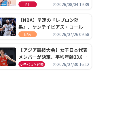
ゴというちっぽけなことのため
2026/08/04 19:39
B1
に、京都に来たわけではない」
【NBA】早速の『レブロン効
果』、ケンテイビアス・コールド
ウェル・ポープがセブンティシク
2026/07/26 09:58
NBA
サーズに1年契約で加入
【アジア競技大会】女子日本代表
メンバーが決定、平均年齢23.8歳
のフレッシュなメンバーが日本開
2026/07/30 16:12
女子バスケ代表
催の大舞台で頂点を狙う