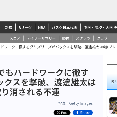
新着
Bリーグ
NBA
バスケ日本代表
中学・高校・大学 
スコア
デイリーサマリー
順位
スタッツ
クラブ
ードワークに徹するグリズリーズがバックスを撃破、渡邊雄太は4点プ
出でもハードワークに徹す
ックスを撃破、渡邊雄太は
B
取り消される不運
写真＝Getty Images
Share