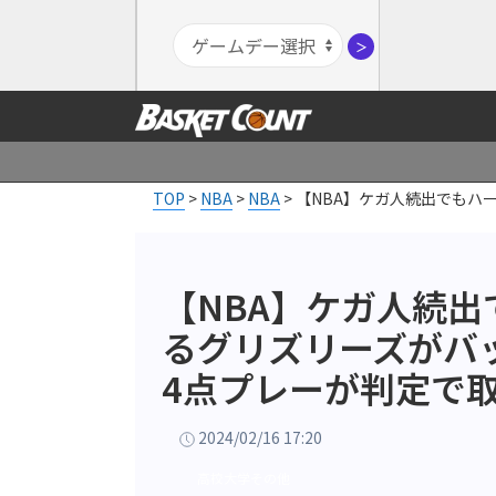
＞
TOP
>
NBA
>
NBA
>
【NBA】ケガ人続出でもハ
【NBA】ケガ人続
るグリズリーズがバ
4点プレーが判定で
2024/02/16 17:20
高校大学その他