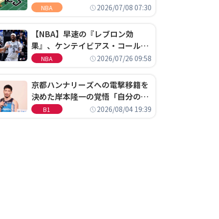
明「キャップの70％が2人の選手
2026/07/08 07:30
NBA
に集中するチームでは勝てない」
【NBA】早速の『レブロン効
果』、ケンテイビアス・コールド
ウェル・ポープがセブンティシク
2026/07/26 09:58
NBA
サーズに1年契約で加入
京都ハンナリーズへの電撃移籍を
決めた岸本隆一の覚悟「自分のエ
ゴというちっぽけなことのため
2026/08/04 19:39
B1
に、京都に来たわけではない」