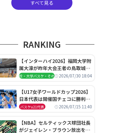
すべて見る
RANKING
【インターハイ2026】福岡大学附
属大濠が昨年大会王者の鳥取城北
を撃破、大阪薫英女学院は岐阜女
2026/07/30 18:04
高校・大学バスケ・その他
子に完勝、大会3日目試合結果
【U17女子ワールドカップ2026】
日本代表は開催国チェコに勝利し
て予選グループ3連勝で首位通
2026/07/15 11:40
バスケu21代表
過！準々決勝の相手はエジプトに
決定
【NBA】セルティックス球団社長
がジェイレン・ブラウン放出を説