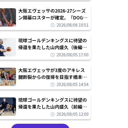
められたまま終わりたくない」
大阪エヴェッサの2026-27シーズ
ン開幕ロスターが確定、『DOG
FIGHT』のチームカルチャーを推
2026/08/06 10:51
し進めて結果を求めるシーズンへ
琉球ゴールデンキングスに待望の
帰還を果たした山内盛久（後編）
「1人のウチナーンチュとしてみ
2026/08/05 17:00
んなが誇りに思えるチームにして
いく」
大阪エヴェッサが3度のアキレス
腱断裂からの復帰を目指す橋本拓
哉と契約を締結「もう一度コート
2026/08/05 14:54
に立ちたい」
琉球ゴールデンキングスに待望の
帰還を果たした山内盛久（前編）
「キングスが積み上げてきたもの
2026/08/05 12:00
を次の世代に繋いでいくのがやり
甲斐」