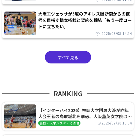
大阪エヴェッサが3度のアキレス腱断裂からの復
帰を目指す橋本拓哉と契約を締結「もう一度コー
トに立ちたい」
2026/08/05 14:54
すべて見る
RANKING
【インターハイ2026】福岡大学附属大濠が昨年
大会王者の鳥取城北を撃破、大阪薫英女学院は岐
阜女子に完勝、大会3日目試合結果
2026/07/30 18:04
高校・大学バスケ・その他