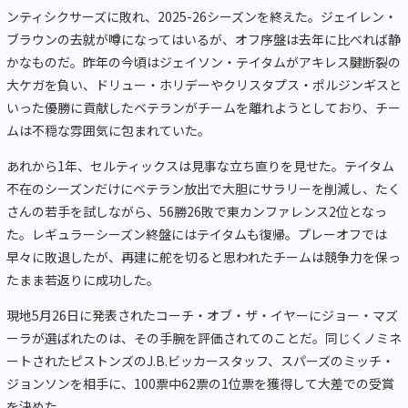
ンティシクサーズに敗れ、2025-26シーズンを終えた。ジェイレン・
ブラウンの去就が噂になってはいるが、オフ序盤は去年に比べれば静
かなものだ。昨年の今頃はジェイソン・テイタムがアキレス腱断裂の
大ケガを負い、ドリュー・ホリデーやクリスタプス・ポルジンギスと
いった優勝に貢献したベテランがチームを離れようとしており、チー
ムは不穏な雰囲気に包まれていた。
あれから1年、セルティックスは見事な立ち直りを見せた。テイタム
不在のシーズンだけにベテラン放出で大胆にサラリーを削減し、たく
さんの若手を試しながら、56勝26敗で東カンファレンス2位となっ
た。レギュラーシーズン終盤にはテイタムも復帰。プレーオフでは
早々に敗退したが、再建に舵を切ると思われたチームは競争力を保っ
たまま若返りに成功した。
現地5月26日に発表されたコーチ・オブ・ザ・イヤーにジョー・マズ
ーラが選ばれたのは、その手腕を評価されてのことだ。同じくノミネ
ートされたピストンズのJ.B.ビッカースタッフ、スパーズのミッチ・
ジョンソンを相手に、100票中62票の1位票を獲得して大差での受賞
を決めた。