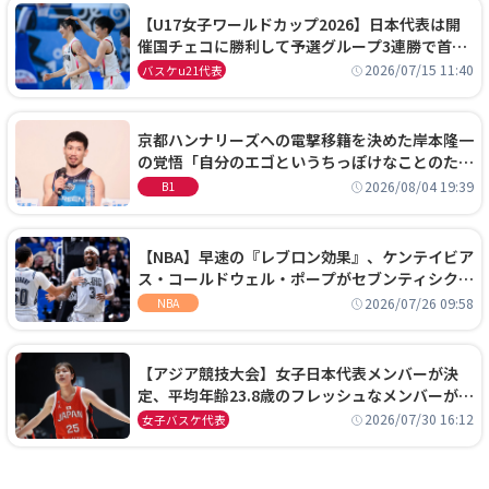
【U17女子ワールドカップ2026】日本代表は開
催国チェコに勝利して予選グループ3連勝で首位
通過！準々決勝の相手はエジプトに決定
2026/07/15 11:40
バスケu21代表
京都ハンナリーズへの電撃移籍を決めた岸本隆一
の覚悟「自分のエゴというちっぽけなことのため
に、京都に来たわけではない」
2026/08/04 19:39
B1
【NBA】早速の『レブロン効果』、ケンテイビア
ス・コールドウェル・ポープがセブンティシクサ
ーズに1年契約で加入
2026/07/26 09:58
NBA
【アジア競技大会】女子日本代表メンバーが決
定、平均年齢23.8歳のフレッシュなメンバーが日
本開催の大舞台で頂点を狙う
2026/07/30 16:12
女子バスケ代表