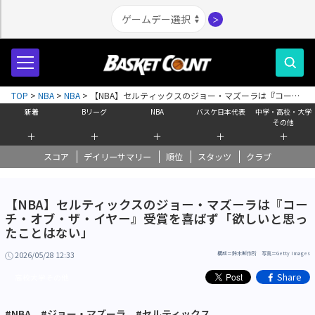
＞
TOP
>
NBA
>
NBA
>
【NBA】セルティックスのジョー・マズーラは『コー
チ・オブ・ザ・イヤー』受賞を喜ばず「欲しいと思ったことはない」
新着
Bリーグ
NBA
バスケ日本代表
中学・高校・大学
その他
＋
＋
＋
＋
＋
スコア
デイリーサマリー
順位
スタッツ
クラブ
【NBA】セルティックスのジョー・マズーラは『コー
チ・オブ・ザ・イヤー』受賞を喜ばず「欲しいと思っ
たことはない」
2026/05/28 12:33
構成＝鈴木制作所 写真＝Getty Images
Share
高校大学その他
#NBA
#ジョー・マズーラ
#セルティックス