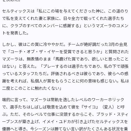
セルティックスは「私にこの場を与えてくださった神に、この道のり
で私を支えてくれた妻と家族に、日々全力で戦ってくれた選手たち
に、クラブのすべてのメンバーに感謝する」というマズーラのコメン
トを発表した。
しかし、彼はこの賞に冷ややかだ。チームが絶好調だった3月の会見
で「コーチ・オブ・ザ・イヤーを受賞できると思うか」と質問された
マズーラは、無表情のまま「馬鹿げた賞であり、欲しいと思ったこと
はない」と答えた。「プレーするのは選手たちであり、私の下で頑張
っているスタッフたちだ。評価されるべきは彼らであり、彼らへの感
謝を考えれば、私個人が賞をもらうことに何の意味も感じない。私は
二度とこのことに触れたくない」
端的に言って、マズーラは常軌を逸したレベルのワーカーホリック
で、選手たちはしばしば敬意を込めて彼を『サイコ』（変人）と呼
ぶ。ただ、そのレベルで仕事に没頭するからこそ、ブラッド・スティ
ーブンスが築き上げ、イメイ・ユドカが引き上げたセルティックスを
優勝へと導き、今シーズンは勝てない言い訳がたくさんある状況を乗