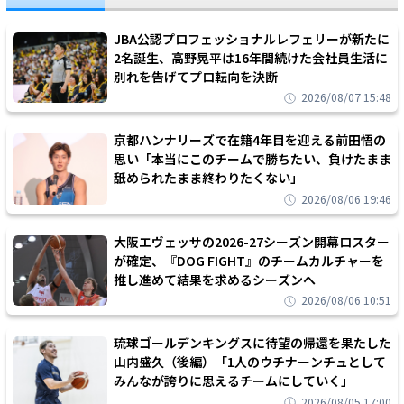
JBA公認プロフェッショナルレフェリーが新たに
2名誕生、高野晃平は16年間続けた会社員生活に
別れを告げてプロ転向を決断
2026/08/07 15:48
京都ハンナリーズで在籍4年目を迎える前田悟の
思い「本当にこのチームで勝ちたい、負けたまま
舐められたまま終わりたくない」
2026/08/06 19:46
大阪エヴェッサの2026-27シーズン開幕ロスター
が確定、『DOG FIGHT』のチームカルチャーを
推し進めて結果を求めるシーズンへ
2026/08/06 10:51
琉球ゴールデンキングスに待望の帰還を果たした
山内盛久（後編）「1人のウチナーンチュとして
みんなが誇りに思えるチームにしていく」
2026/08/05 17:00