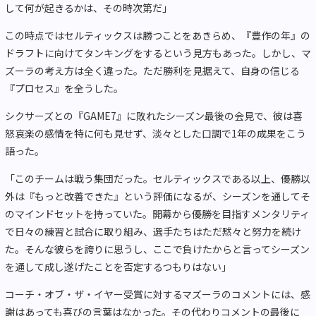
して何が起きるかは、その時次第だ」
この時点ではセルティックスは勝つことをあきらめ、『豊作の年』の
ドラフトに向けてタンキングをするという見方もあった。しかし、マ
ズーラの考え方は全く違った。ただ勝利を見据えて、自身の信じる
『プロセス』を全うした。
シクサーズとの『GAME7』に敗れたシーズン最後の会見で、彼は喜
怒哀楽の感情を特に何も見せず、淡々とした口調で1年の成果をこう
語った。
「このチームは戦う集団だった。セルティックスである以上、優勝以
外は『もっと改善できた』という評価になるが、シーズンを通してそ
のマインドセットを持っていた。開幕から優勝を目指すメンタリティ
で日々の練習と試合に取り組み、選手たちはただ黙々と努力を続け
た。そんな彼らを誇りに思うし、ここで負けたからと言ってシーズン
を通して成し遂げたことを否定するつもりはない」
コーチ・オブ・ザ・イヤー受賞に対するマズーラのコメントには、感
謝はあっても喜びの言葉はなかった。その代わりコメントの最後に