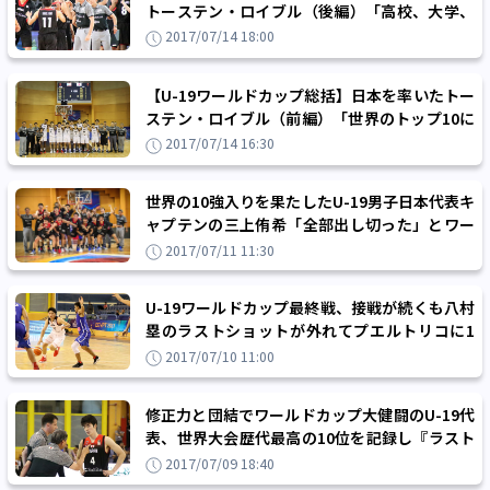
トーステン・ロイブル（後編）「高校、大学、
JBAが一丸となった成果」
2017/07/14 18:00
【U-19ワールドカップ総括】日本を率いたトー
ステン・ロイブル（前編）「世界のトップ10に
なったチームを誇りに思う」
2017/07/14 16:30
世界の10強入りを果たしたU-19男子日本代表キ
ャプテンの三上侑希「全部出し切った」とワー
ルドカップの躍進を振り返る
2017/07/11 11:30
U-19ワールドカップ最終戦、接戦が続くも八村
塁のラストショットが外れてプエルトリコに1
点差負け、10位で大会を終える
2017/07/10 11:00
修正力と団結でワールドカップ大健闘のU-19代
表、世界大会歴代最高の10位を記録し『ラスト
ゲーム』の9位決定戦に挑む
2017/07/09 18:40