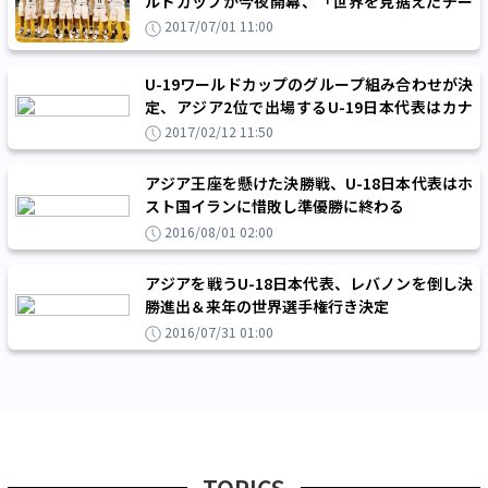
ルドカップが今夜開幕、「世界を見据えたチー
ム作り」の成果は
2017/07/01 11:00
U-19ワールドカップのグループ組み合わせが決
定、アジア2位で出場するU-19日本代表はカナ
ダ、スペイン、マリと同組に
2017/02/12 11:50
アジア王座を懸けた決勝戦、U-18日本代表はホ
スト国イランに惜敗し準優勝に終わる
2016/08/01 02:00
アジアを戦うU-18日本代表、レバノンを倒し決
勝進出＆来年の世界選手権行き決定
2016/07/31 01:00
TOPICS