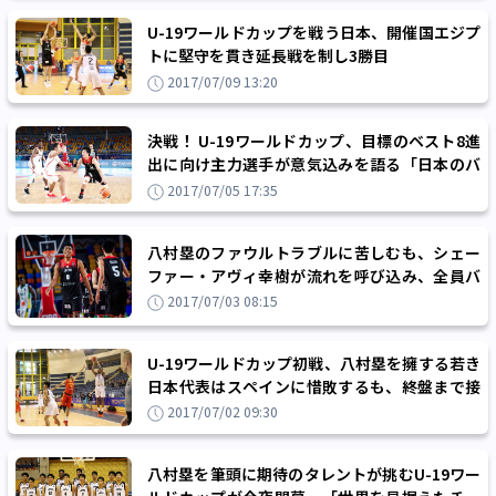
U-19ワールドカップを戦う日本、開催国エジプ
トに堅守を貫き延長戦を制し3勝目
2017/07/09 13:20
決戦！ U-19ワールドカップ、目標のベスト8進
出に向け主力選手が意気込みを語る「日本のバ
スケで世界に驚きと感動を」
2017/07/05 17:35
八村塁のファウルトラブルに苦しむも、シェー
ファー・アヴィ幸樹が流れを呼び込み、全員バ
スケでU-19W杯初勝利
2017/07/03 08:15
U-19ワールドカップ初戦、八村塁を擁する若き
日本代表はスペインに惜敗するも、終盤まで接
戦を演じる大健闘のスタート
2017/07/02 09:30
八村塁を筆頭に期待のタレントが挑むU-19ワー