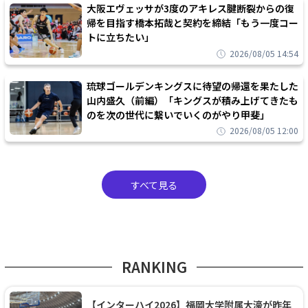
大阪エヴェッサが3度のアキレス腱断裂からの復
帰を目指す橋本拓哉と契約を締結「もう一度コー
トに立ちたい」
2026/08/05 14:54
琉球ゴールデンキングスに待望の帰還を果たした
山内盛久（前編）「キングスが積み上げてきたも
のを次の世代に繋いでいくのがやり甲斐」
2026/08/05 12:00
すべて見る
RANKING
【インターハイ2026】福岡大学附属大濠が昨年