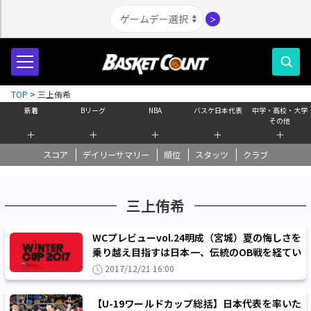
＞
TOP
>
三上侑希
新着
Bリーグ
NBA
バスケ日本代表
中学・高校・大学
その他
＋
＋
＋
＋
＋
スコア
デイリーサマリー
順位
スタッツ
クラブ
三上侑希
WCプレビューvol.24明成（宮城）夏の悔しさを
乗り越え目指すは日本一、伝統のOB戦を経てい
ざ勝負！
2017/12/21 16:00
【U-19ワールドカップ総括】日本代表を率いた