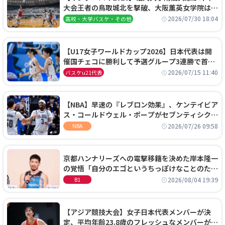
大会王者の鳥取城北を撃破、大阪薫英女学院は岐
阜女子に完勝、大会3日目試合結果
2026/07/30 18:04
高校・大学バスケ・その他
【U17女子ワールドカップ2026】日本代表は開
催国チェコに勝利して予選グループ3連勝で首位
通過！準々決勝の相手はエジプトに決定
2026/07/15 11:40
バスケu21代表
【NBA】早速の『レブロン効果』、ケンテイビア
ス・コールドウェル・ポープがセブンティシクサ
ーズに1年契約で加入
2026/07/26 09:58
NBA
京都ハンナリーズへの電撃移籍を決めた岸本隆一
の覚悟「自分のエゴというちっぽけなことのため
に、京都に来たわけではない」
2026/08/04 19:39
B1
【アジア競技大会】女子日本代表メンバーが決
定、平均年齢23.8歳のフレッシュなメンバーが日