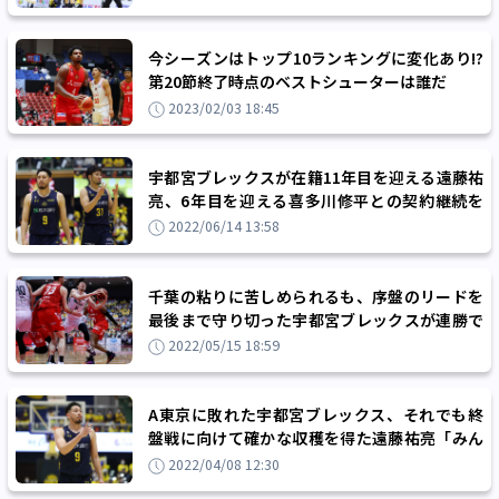
今シーズンはトップ10ランキングに変化あり!?
第20節終了時点のベストシューターは誰だ
2023/02/03 18:45
宇都宮ブレックスが在籍11年目を迎える遠藤祐
亮、6年目を迎える喜多川修平との契約継続を
発表
2022/06/14 13:58
千葉の粘りに苦しめられるも、序盤のリードを
最後まで守り切った宇都宮ブレックスが連勝で
セミファイナルへ進出
2022/05/15 18:59
A東京に敗れた宇都宮ブレックス、それでも終
盤戦に向けて確かな収穫を得た遠藤祐亮「みん
な下を向かず次に向いている」
2022/04/08 12:30