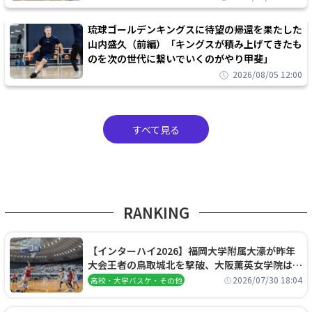
琉球ゴールデンキングスに待望の帰還を果たした
山内盛久（前編）「キングスが積み上げてきたも
のを次の世代に繋いでいくのがやり甲斐」
2026/08/05 12:00
すべて見る
RANKING
【インターハイ2026】福岡大学附属大濠が昨年
大会王者の鳥取城北を撃破、大阪薫英女学院は岐
阜女子に完勝、大会3日目試合結果
2026/07/30 18:04
高校・大学バスケ・その他