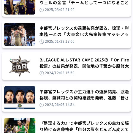
ウェルの金言「チームとして一つになること
で、他のチームは追いつけない」
2025/03/02 21:00
宇都宮ブレックスの遠藤祐亮が語る、琉球・岸
本隆一との『大東文化大先輩後輩マッチアッ
プ』に対する思い「特別な気持ちはあります」
2025/01/28 17:00
B.LEAGUE ALL-STAR GAME 2025の『On Fire
投票』の結果が発表、開催地の千葉から原修太
と田代直希が出場権を獲得！
2024/12/03 15:50
宇都宮ブレックスが主力選手の遠藤祐亮、渡邉
裕規、鵤誠司との契約継続を発表、遠藤「皆さ
んとともに戦い優勝したいです」
2024/06/06 14:54
『整理する力』で宇都宮ブレックスの主力を張
り続ける遠藤祐亮「自分の形をどんどん変えて