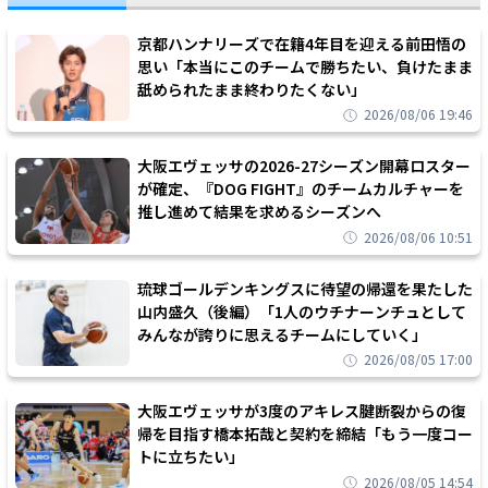
京都ハンナリーズで在籍4年目を迎える前田悟の
思い「本当にこのチームで勝ちたい、負けたまま
舐められたまま終わりたくない」
2026/08/06 19:46
大阪エヴェッサの2026-27シーズン開幕ロスター
が確定、『DOG FIGHT』のチームカルチャーを
推し進めて結果を求めるシーズンへ
2026/08/06 10:51
琉球ゴールデンキングスに待望の帰還を果たした
山内盛久（後編）「1人のウチナーンチュとして
みんなが誇りに思えるチームにしていく」
2026/08/05 17:00
大阪エヴェッサが3度のアキレス腱断裂からの復
帰を目指す橋本拓哉と契約を締結「もう一度コー
トに立ちたい」
2026/08/05 14:54