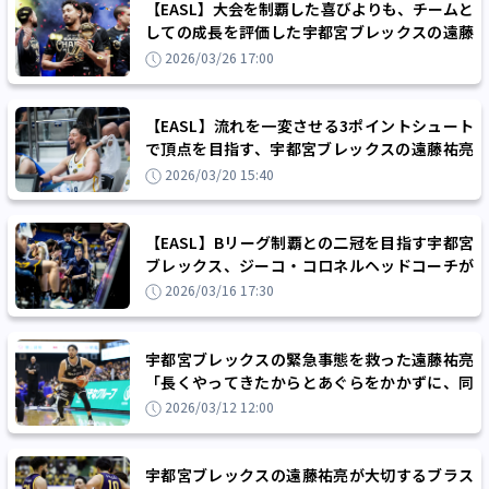
【EASL】大会を制覇した喜びよりも、チームと
しての成長を評価した宇都宮ブレックスの遠藤
祐亮「ブレックスの強さがさらに増した」
2026/03/26 17:00
【EASL】流れを一変させる3ポイントシュート
で頂点を目指す、宇都宮ブレックスの遠藤祐亮
「積極的に打っていこうと思っていました」
2026/03/20 15:40
【EASL】Bリーグ制覇との二冠を目指す宇都宮
ブレックス、ジーコ・コロネルヘッドコーチが
明かした「試合を練習にする」戦い方
2026/03/16 17:30
宇都宮ブレックスの緊急事態を救った遠藤祐亮
「長くやってきたからとあぐらをかかずに、同
じ方向を向いていければ」
2026/03/12 12:00
宇都宮ブレックスの遠藤祐亮が大切するブラス