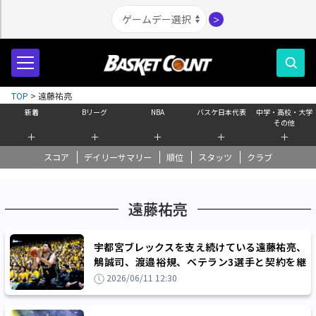
＞
TOP
>
遠藤祐亮
新着
Bリーグ
NBA
バスケ日本代表
中学・高校・大学
その他
＋
＋
＋
＋
＋
スコア
デイリーサマリー
順位
スタッツ
クラブ
遠藤祐亮
宇都宮ブレックスを支え続けている遠藤祐亮、
鵤誠司、渡邉裕規、ベテラン3選手と契約を継
続「もう一度頂点を目指して戦います」
2026/06/11 12:30