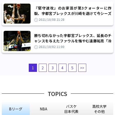
『堅守速攻』のお家芸が第3クォーターに炸
裂、宇都宮ブレックスが川崎を退けて今シーズ
ン初勝利
2021/10/08 21:28
勝ち切れなかった宇都宮ブレックス、延長のチ
ャンスを与えたファウルを悔やむ遠藤祐亮「冷
静じゃなかった」
2021/10/02 11:00
1
2
3
4
5
>>
TOPICS
バスケ
高校大学
Bリーグ
NBA
日本代表
その他