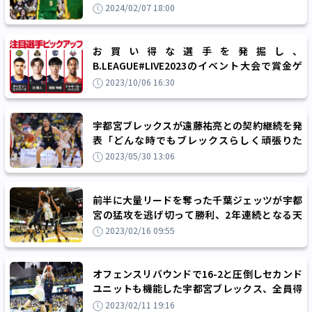
いかなきゃいけない」
2024/02/07 18:00
お買い得な選手を発掘し、
B.LEAGUE#LIVE2023のイベント大会で賞金ゲ
ットにチャレンジ！
2023/10/06 16:30
宇都宮ブレックスが遠藤祐亮との契約継続を発
表「どんな時でもブレックスらしく頑張りた
い」
2023/05/30 13:06
前半に大量リードを奪った千葉ジェッツが宇都
宮の猛攻を逃げ切って勝利、2年連続となる天
皇杯のファイナル進出へ
2023/02/16 09:55
オフェンスリバウンドで16-2と圧倒しセカンド
ユニットも機能した宇都宮ブレックス、全員得
点で北海道を退け4連勝
2023/02/11 19:16