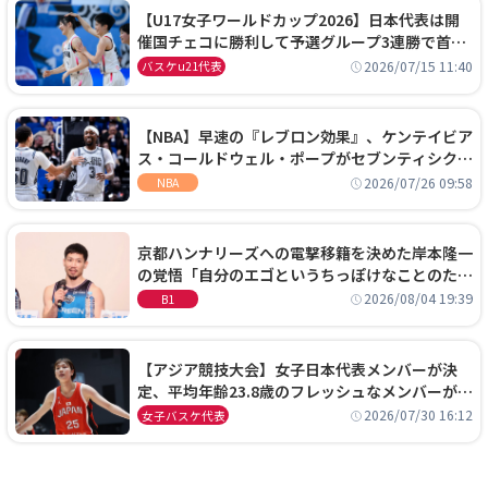
【U17女子ワールドカップ2026】日本代表は開
催国チェコに勝利して予選グループ3連勝で首位
通過！準々決勝の相手はエジプトに決定
2026/07/15 11:40
バスケu21代表
【NBA】早速の『レブロン効果』、ケンテイビア
ス・コールドウェル・ポープがセブンティシクサ
ーズに1年契約で加入
2026/07/26 09:58
NBA
京都ハンナリーズへの電撃移籍を決めた岸本隆一
の覚悟「自分のエゴというちっぽけなことのため
に、京都に来たわけではない」
2026/08/04 19:39
B1
【アジア競技大会】女子日本代表メンバーが決
定、平均年齢23.8歳のフレッシュなメンバーが日
本開催の大舞台で頂点を狙う
2026/07/30 16:12
女子バスケ代表