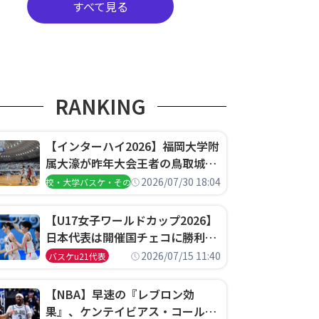
すべて見る
RANKING
【インターハイ2026】福岡大学附
属大濠が昨年大会王者の鳥取城北
を撃破、大阪薫英女学院は岐阜女
2026/07/30 18:04
高校・大学バスケ・その他
子に完勝、大会3日目試合結果
【U17女子ワールドカップ2026】
日本代表は開催国チェコに勝利し
て予選グループ3連勝で首位通
2026/07/15 11:40
バスケu21代表
過！準々決勝の相手はエジプトに
決定
【NBA】早速の『レブロン効
果』、ケンテイビアス・コールド