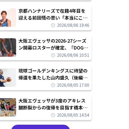
れを告げてプロ転向を決断
京都ハンナリーズで在籍4年目を
迎える前田悟の思い「本当にこの
チームで勝ちたい、負けたまま舐
2026/08/06 19:46
められたまま終わりたくない」
大阪エヴェッサの2026-27シーズ
ン開幕ロスターが確定、『DOG
FIGHT』のチームカルチャーを推
2026/08/06 10:51
し進めて結果を求めるシーズンへ
琉球ゴールデンキングスに待望の
帰還を果たした山内盛久（後編）
「1人のウチナーンチュとしてみ
2026/08/05 17:00
んなが誇りに思えるチームにして
いく」
大阪エヴェッサが3度のアキレス
腱断裂からの復帰を目指す橋本拓
哉と契約を締結「もう一度コート
2026/08/05 14:54
に立ちたい」