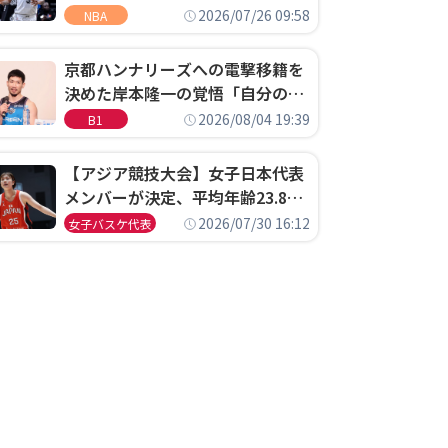
ウェル・ポープがセブンティシク
2026/07/26 09:58
NBA
サーズに1年契約で加入
京都ハンナリーズへの電撃移籍を
決めた岸本隆一の覚悟「自分のエ
ゴというちっぽけなことのため
2026/08/04 19:39
B1
に、京都に来たわけではない」
【アジア競技大会】女子日本代表
メンバーが決定、平均年齢23.8歳
のフレッシュなメンバーが日本開
2026/07/30 16:12
女子バスケ代表
催の大舞台で頂点を狙う