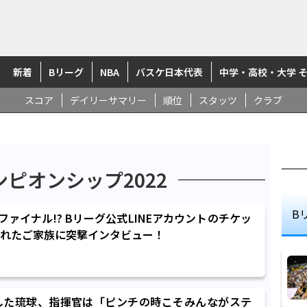
新着
Bリーグ
NBA
バスケ日本代表
中学・高校・大学 
スコア
デイリーサマリー
順位
スタッツ
クラブ
ピオンシップ2022
B
ァイナル!? Bリーグ公式LINEアカウントのチケッ
れたご家族に突撃インタビュー！
した琉球、指揮官は「ピンチの時こそみんながステ