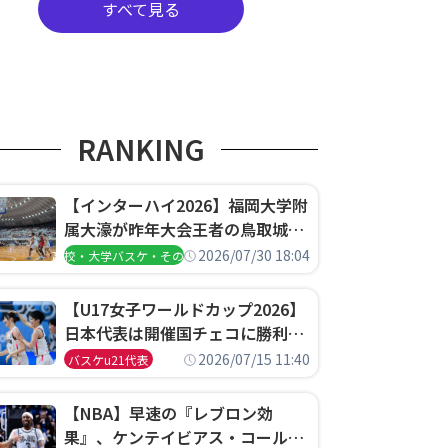
すべて見る
RANKING
【インターハイ2026】福岡大学附
属大濠が昨年大会王者の鳥取城北
を撃破、大阪薫英女学院は岐阜女
2026/07/30 18:04
高校・大学バスケ・その他
子に完勝、大会3日目試合結果
【U17女子ワールドカップ2026】
日本代表は開催国チェコに勝利し
て予選グループ3連勝で首位通
2026/07/15 11:40
バスケu21代表
過！準々決勝の相手はエジプトに
決定
【NBA】早速の『レブロン効
果』、ケンテイビアス・コールド