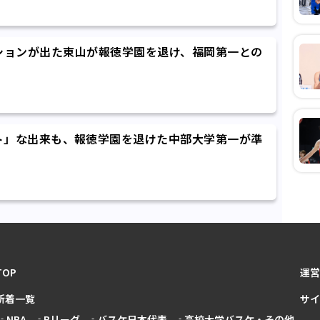
ションが出た東山が報徳学園を退け、福岡第一との
ト」な出来も、報徳学園を退けた中部大学第一が準
TOP
運営
新着一覧
サイ
NBA
Bリーグ
バスケ日本代表
高校大学バスケ・その他