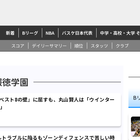
新着
Bリーグ
NBA
バスケ日本代表
中学・高校・大学 
スコア
デイリーサマリー
順位
スタッツ
クラブ
報徳学園
B
ベスト8の壁』に屈すも、丸山賢人は「ウインター
」
ルトラブルに陥るもゾーンディフェンスで苦しい時