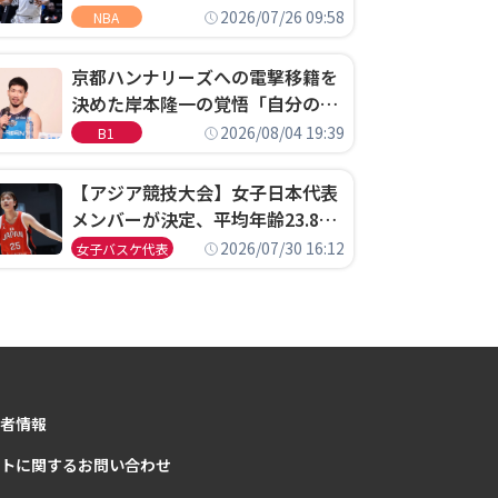
ウェル・ポープがセブンティシク
2026/07/26 09:58
NBA
サーズに1年契約で加入
京都ハンナリーズへの電撃移籍を
決めた岸本隆一の覚悟「自分のエ
ゴというちっぽけなことのため
2026/08/04 19:39
B1
に、京都に来たわけではない」
【アジア競技大会】女子日本代表
メンバーが決定、平均年齢23.8歳
のフレッシュなメンバーが日本開
2026/07/30 16:12
女子バスケ代表
催の大舞台で頂点を狙う
者情報
トに関するお問い合わせ