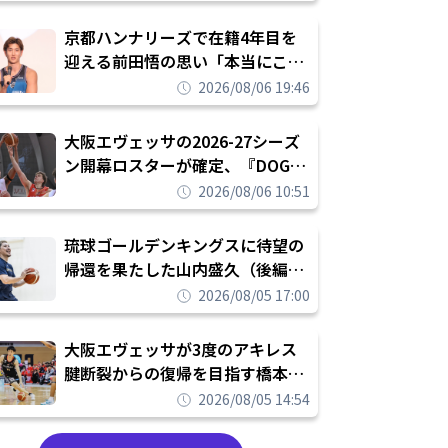
れを告げてプロ転向を決断
京都ハンナリーズで在籍4年目を
迎える前田悟の思い「本当にこの
チームで勝ちたい、負けたまま舐
2026/08/06 19:46
められたまま終わりたくない」
大阪エヴェッサの2026-27シーズ
ン開幕ロスターが確定、『DOG
FIGHT』のチームカルチャーを推
2026/08/06 10:51
し進めて結果を求めるシーズンへ
琉球ゴールデンキングスに待望の
帰還を果たした山内盛久（後編）
「1人のウチナーンチュとしてみ
2026/08/05 17:00
んなが誇りに思えるチームにして
いく」
大阪エヴェッサが3度のアキレス
腱断裂からの復帰を目指す橋本拓
哉と契約を締結「もう一度コート
2026/08/05 14:54
に立ちたい」