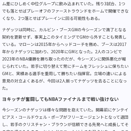
ム差にひしめく中位グループに飲み込まれていた。残り3試合、1つ
でも落とせばプレーオフのファーストラウンドをホームで開催できな
くなり、2つ落とせばプレーインに回る可能性もある。
ナゲッツは同時に、カルビン・ブースGMの今シーズンで満了となる
契約を更新せず、事実上このタイミングでGMから外すことも発表し
ている。マローンは2015年からヘッドコーチを務め、ブースは2017
年からナゲッツに加わり、2020年にGMとなった。2人のコンビで
2023年のNBA優勝を勝ち取ったのだが、今シーズンに関係悪化が報
じられていた。若手に切り替えて常にチームをフレッシュに保ちたい
GMと、実績ある選手を重用して勝ちたい指揮官。立場の違いによる
意見の対立よくあるが、今回は2人揃ってナゲッツを去ることになっ
た。
ヨキッチが奮闘してもNBAファイナルまで戦い抜けない
今シーズンのナゲッツは様々な問題を抱えていた。開幕前にケンテイ
ビアス・コールドウェル・ポープがフリーエージェントとなって退団
し、若手のクリスチャン・ブラウンが信頼できる先発へと成長してそ