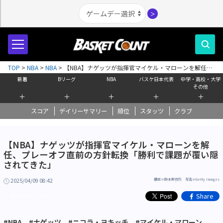
＞
TOP
>
NBA
>
NBA
>
【NBA】ナゲッツが指揮官マイケル・マローンを解任、
プレーオフ直前の方針転換「勝利で課題が覆い隠されてきた」
新着
Bリーグ
NBA
バスケ日本代表
中学・高校・大学
その他
＋
＋
＋
＋
＋
スコア
デイリーサマリー
順位
スタッツ
クラブ
【NBA】ナゲッツが指揮官マイケル・マローンを解
任、プレーオフ直前の方針転換「勝利で課題が覆い隠
されてきた」
2025/04/09 08:42
構成＝鈴木制作所 写真＝Getty Images
Share
高校大学その他
#NBA
#ナゲッツ
#ニコラ・ヨキッチ
#マイケル・マローン