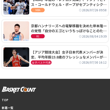
ス・コールドウェル・ポープがセブンティシクサ
ーズに1年契約で加入
2026/07/26 09:58
NBA
京都ハンナリーズへの電撃移籍を決めた岸本隆一
の覚悟「自分のエゴというちっぽけなことのため
に、京都に来たわけではない」
2026/08/04 19:39
B1
【アジア競技大会】女子日本代表メンバーが決
定、平均年齢23.8歳のフレッシュなメンバーが日
本開催の大舞台で頂点を狙う
2026/07/30 16:12
女子バスケ代表
TOP
新着一覧