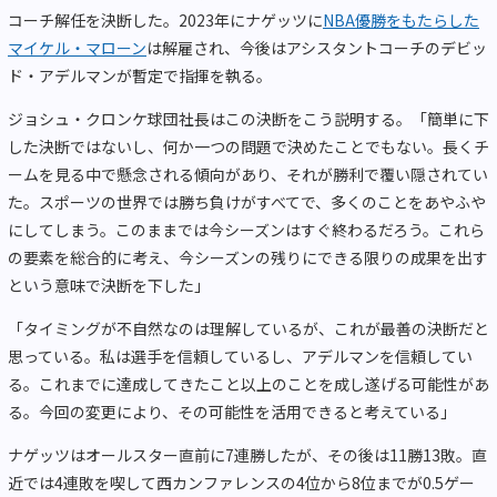
コーチ解任を決断した。2023年にナゲッツに
NBA優勝をもたらした
マイケル・マローン
は解雇され、今後はアシスタントコーチのデビッ
ド・アデルマンが暫定で指揮を執る。
ジョシュ・クロンケ球団社長はこの決断をこう説明する。「簡単に下
した決断ではないし、何か一つの問題で決めたことでもない。長くチ
ームを見る中で懸念される傾向があり、それが勝利で覆い隠されてい
た。スポーツの世界では勝ち負けがすべてで、多くのことをあやふや
にしてしまう。このままでは今シーズンはすぐ終わるだろう。これら
の要素を総合的に考え、今シーズンの残りにできる限りの成果を出す
という意味で決断を下した」
「タイミングが不自然なのは理解しているが、これが最善の決断だと
思っている。私は選手を信頼しているし、アデルマンを信頼してい
る。これまでに達成してきたこと以上のことを成し遂げる可能性があ
る。今回の変更により、その可能性を活用できると考えている」
ナゲッツはオールスター直前に7連勝したが、その後は11勝13敗。直
近では4連敗を喫して西カンファレンスの4位から8位までが0.5ゲー