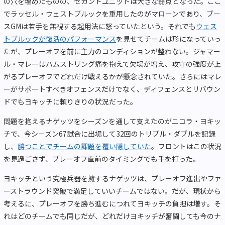
の穴を埋めたものの、セカンドユニットは大きな弱点となった。ここ
でラッセル・ウェストブルックを重用したのがマローンであり、ブー
スGMは若手を無視する起用法に怒っていたという。それでも
ウェス
トブルックが復活のパフォーマンス
を見せてチームは形になっていっ
たが、プレーオフを前に主力のコンディションが整わない。ジャマー
ル・マレーはハムストリング痛を抱えて欠場が増え、攻守の強度が上
がるプレーオフでどれだけ戦えるかが懸念されていた。さらにはマレ
ーがサポートすべきオフェンスだけでなく、ディフェンスとリバウン
ドでもヨキッチに頼りきりの状況だった。
問題を抱えるナゲッツをシーズンを通して支えたのがニコラ・ヨキッ
チで、今シーズン67試合に出場して32回のトリプル・ダブルを記録
し、
勝つことでチームの課題を覆い隠していた
。フロントはこの状況
を見過ごさず、プレーオフ直前のタイミングでも手を打った。
ヨキッチという究極兵器を擁するナゲッツは、プレーオフ進出やファ
ーストラウンド突破で満足していいチームではない。だが、現状から
考えるに、プレーオフを勝ち進むにつれてヨキッチの負担は増す。そ
れはどのチームでも同じだが、どれだけヨキッチが奮闘しても今のナ