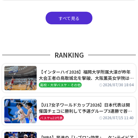
すべて見る
RANKING
【インターハイ2026】福岡大学附属大濠が昨年
大会王者の鳥取城北を撃破、大阪薫英女学院は岐
阜女子に完勝、大会3日目試合結果
2026/07/30 18:04
高校・大学バスケ・その他
【U17女子ワールドカップ2026】日本代表は開
催国チェコに勝利して予選グループ3連勝で首位
通過！準々決勝の相手はエジプトに決定
2026/07/15 11:40
バスケu21代表
【NBA】早速の『レブロン効果』、ケンテイビア