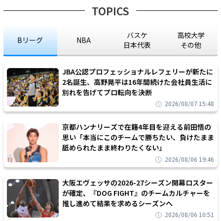
TOPICS
バスケ
高校大学
Bリーグ
NBA
日本代表
その他
JBA公認プロフェッショナルレフェリーが新たに
2名誕生、高野晃平は16年間続けた会社員生活に
別れを告げてプロ転向を決断
2026/08/07 15:48
京都ハンナリーズで在籍4年目を迎える前田悟の
思い「本当にこのチームで勝ちたい、負けたまま
舐められたまま終わりたくない」
2026/08/06 19:46
大阪エヴェッサの2026-27シーズン開幕ロスター
が確定、『DOG FIGHT』のチームカルチャーを
推し進めて結果を求めるシーズンへ
2026/08/06 10:51