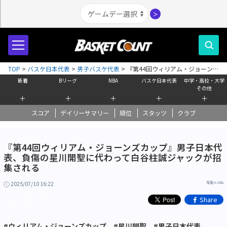
＞
TOP
>
バスケ日本代表
>
男子バスケ代表
>
『第44回ウィリアム・ジョーンズ
カップ』男子日本代表、負傷の星川開聖に代わって白谷柱誠ジャックが招集
新着
Bリーグ
NBA
バスケ日本代表
中学・高校・大学
される
その他
＋
＋
＋
＋
＋
スコア
デイリーサマリー
順位
スタッツ
クラブ
『第44回ウィリアム・ジョーンズカップ』男子日本代
表、負傷の星川開聖に代わって白谷柱誠ジャックが招
集される
2025/07/10 16:22
写真＝JBA
Share
高校大学その他
#ウィリアム・ジョーンズカップ
#星川開聖
#男子日本代表