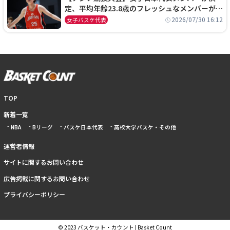
定、平均年齢23.8歳のフレッシュなメンバーが日
本開催の大舞台で頂点を狙う
2026/07/30 16:12
女子バスケ代表
TOP
新着一覧
NBA
Bリーグ
バスケ日本代表
高校大学バスケ・その他
運営者情報
サイトに関するお問い合わせ
広告掲載に関するお問い合わせ
プライバシーポリシー
© 2023 バスケット・カウント | Basket Count