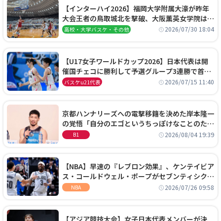
【インターハイ2026】福岡大学附属大濠が昨年
大会王者の鳥取城北を撃破、大阪薫英女学院は岐
阜女子に完勝、大会3日目試合結果
2026/07/30 18:04
高校・大学バスケ・その他
【U17女子ワールドカップ2026】日本代表は開
催国チェコに勝利して予選グループ3連勝で首位
通過！準々決勝の相手はエジプトに決定
2026/07/15 11:40
バスケu21代表
京都ハンナリーズへの電撃移籍を決めた岸本隆一
の覚悟「自分のエゴというちっぽけなことのため
に、京都に来たわけではない」
2026/08/04 19:39
B1
【NBA】早速の『レブロン効果』、ケンテイビア
ス・コールドウェル・ポープがセブンティシクサ
ーズに1年契約で加入
2026/07/26 09:58
NBA
【アジア競技大会】女子日本代表メンバーが決