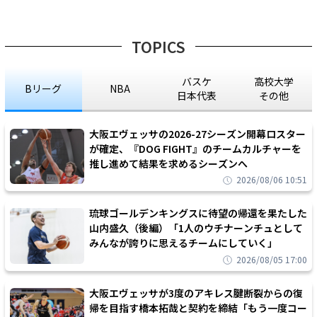
TOPICS
バスケ
高校大学
Bリーグ
NBA
日本代表
その他
大阪エヴェッサの2026-27シーズン開幕ロスター
が確定、『DOG FIGHT』のチームカルチャーを
推し進めて結果を求めるシーズンへ
2026/08/06 10:51
琉球ゴールデンキングスに待望の帰還を果たした
山内盛久（後編）「1人のウチナーンチュとして
みんなが誇りに思えるチームにしていく」
2026/08/05 17:00
大阪エヴェッサが3度のアキレス腱断裂からの復
帰を目指す橋本拓哉と契約を締結「もう一度コー