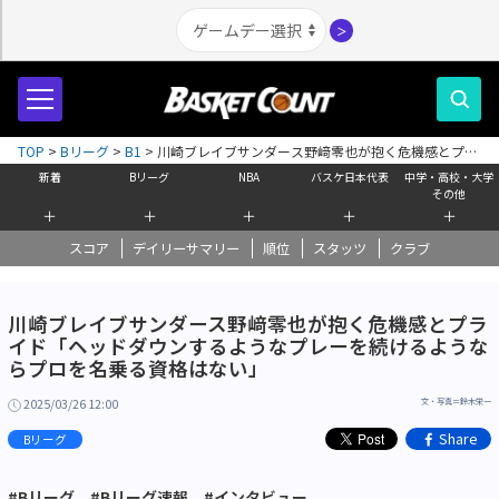
＞
TOP
>
Bリーグ
>
B1
>
川崎ブレイブサンダース野﨑零也が抱く危機感とプラ
イド「ヘッドダウンするようなプレーを続けるようならプロを名乗る資格は
新着
Bリーグ
NBA
バスケ日本代表
中学・高校・大学
ない」
その他
＋
＋
＋
＋
＋
スコア
デイリーサマリー
順位
スタッツ
クラブ
川崎ブレイブサンダース野﨑零也が抱く危機感とプラ
イド「ヘッドダウンするようなプレーを続けるような
らプロを名乗る資格はない」
2025/03/26 12:00
文・写真＝鈴木栄一
Share
Bリーグ
#Bリーグ
#Bリーグ速報
#インタビュー