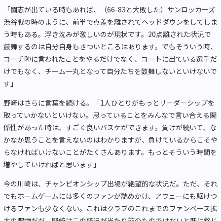
「闘志が出ている時もあれば、（
66-83
と大敗した）サンロッカーズ
渋谷戦の時のように、前半で点差を離されてヘッドダウンをしてしま
う時もある。浮き沈みが激しいのが現状です。
20
点離された状況で
鼓舞するのは自分自身もきついところはあります。でもそういう時、
コーチ陣に言われたことをやるだけでなく、コートに出ている選手だ
けでもなく、チーム一丸となって自分たちを鼓舞しないといけないで
す」
野﨑はさらに言葉を続ける。「
1
人ひとりがもっとリーダーシップを
取っていかないといけない。思っていることをみんなで言い合える関
係性があった時は、すごく良いバスケができます。負けが続いて、な
かなか思うことを言えないのはわかりますが、負けているからこそや
らなければいけないことがたくさんあります。もっとそういう時間を
増やしていければと思います」
今の川崎は、チャンピオンシップ出場が絶望的な状況だ。ただ、それ
でもホームゲームには多くのファンが詰めかけ、アウェーにも駆けつ
けるファンも少なくない。これはクラブのこれまでのファンベース拡
大の賜物だが、野﨑はこの盛況が当たり前のものではないと肝に銘じ