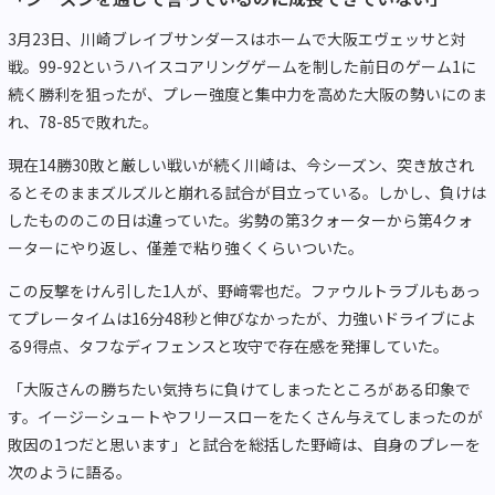
3
月
23
日、川崎ブレイブサンダースはホームで大阪エヴェッサと対
戦。
99-92
というハイスコアリングゲームを制した前日のゲーム
1
に
続く勝利を狙ったが、プレー強度と集中力を高めた大阪の勢いにのま
れ、
78-85
で敗れた。
現在
14
勝
30
敗と厳しい戦いが続く川崎は、今シーズン、突き放され
るとそのままズルズルと崩れる試合が目立っている。しかし、負けは
したもののこの日は違っていた。劣勢の第
3
クォーターから第
4
クォ
ーターにやり返し、僅差で粘り強くくらいついた。
この反撃をけん引した
1
人が、野﨑零也だ。ファウルトラブルもあっ
てプレータイムは
16
分
48
秒と伸びなかったが、力強いドライブによ
る
9
得点、タフなディフェンスと攻守で存在感を発揮していた。
「大阪さんの勝ちたい気持ちに負けてしまったところがある印象で
す。イージーシュートやフリースローをたくさん与えてしまったのが
敗因の
1
つだと思います」と試合を総括した野﨑は、自身のプレーを
次のように語る。