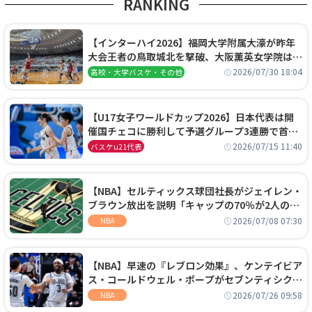
RANKING
【インターハイ2026】福岡大学附属大濠が昨年
大会王者の鳥取城北を撃破、大阪薫英女学院は岐
阜女子に完勝、大会3日目試合結果
2026/07/30 18:04
高校・大学バスケ・その他
【U17女子ワールドカップ2026】日本代表は開
催国チェコに勝利して予選グループ3連勝で首位
通過！準々決勝の相手はエジプトに決定
2026/07/15 11:40
バスケu21代表
【NBA】セルティックス球団社長がジェイレン・
ブラウン放出を説明「キャップの70％が2人の選
手に集中するチームでは勝てない」
2026/07/08 07:30
NBA
【NBA】早速の『レブロン効果』、ケンテイビア
ス・コールドウェル・ポープがセブンティシクサ
ーズに1年契約で加入
2026/07/26 09:58
NBA