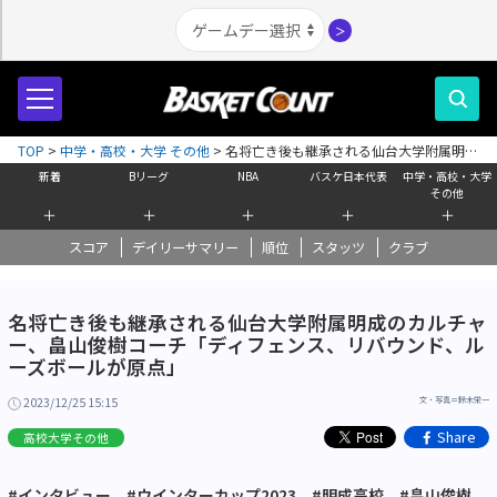
＞
TOP
>
中学・高校・大学 その他
>
名将亡き後も継承される仙台大学附属明成
のカルチャー、畠山俊樹コーチ「ディフェンス、リバウンド、ルーズボール
新着
Bリーグ
NBA
バスケ日本代表
中学・高校・大学
が原点」
その他
＋
＋
＋
＋
＋
スコア
デイリーサマリー
順位
スタッツ
クラブ
名将亡き後も継承される仙台大学附属明成のカルチャ
ー、畠山俊樹コーチ「ディフェンス、リバウンド、ル
ーズボールが原点」
2023/12/25 15:15
文・写真＝鈴木栄一
Share
高校大学その他
#インタビュー
#ウインターカップ2023
#明成高校
#畠山俊樹