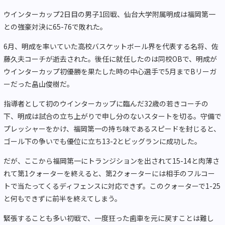
ウインターカップ2日目の男子1回戦、仙台大学附属明成は福岡第一
との強豪対決に65-76で敗れた。
6月、明成を率いていた高校バスケットボール界を代表する名将、佐
藤久夫コーチが逝去された。後任に就任したのは同校OBで、明成が
ウインターカップ初優勝を果たした時の中心選手で5月までBリーガ
ーだった畠山俊樹だ。
指導者として初のウインターカップに臨んだ32歳の若きコーチの
下、明成は試合の立ち上がりで申し分のないスタートを切る。守備で
プレッシャーをかけ、福岡第一の持ち味であるスピードを封じると、
ゴール下の争いでも優位に立ち13-2とビッグランに成功した。
だが、ここから福岡第一にトランジションを出されて15-14と肉薄さ
れて第1クォーターを終えると、第2クォーターには相手のフルコー
トで当たってくるディフェンスに対応できず。このクォーターで1-25
と何もできずに前半を終えてしまう。
緊張することも多い初戦で、一度狂った歯車を元に戻すことは難し