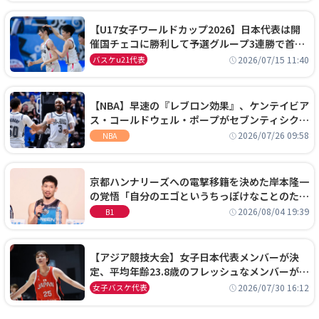
【U17女子ワールドカップ2026】日本代表は開
催国チェコに勝利して予選グループ3連勝で首位
通過！準々決勝の相手はエジプトに決定
2026/07/15 11:40
バスケu21代表
【NBA】早速の『レブロン効果』、ケンテイビア
ス・コールドウェル・ポープがセブンティシクサ
ーズに1年契約で加入
2026/07/26 09:58
NBA
京都ハンナリーズへの電撃移籍を決めた岸本隆一
の覚悟「自分のエゴというちっぽけなことのため
に、京都に来たわけではない」
2026/08/04 19:39
B1
【アジア競技大会】女子日本代表メンバーが決
定、平均年齢23.8歳のフレッシュなメンバーが日
本開催の大舞台で頂点を狙う
2026/07/30 16:12
女子バスケ代表