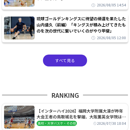
2026/08/05 14:54
琉球ゴールデンキングスに待望の帰還を果たした
山内盛久（前編）「キングスが積み上げてきたも
のを次の世代に繋いでいくのがやり甲斐」
2026/08/05 12:00
すべて見る
RANKING
【インターハイ2026】福岡大学附属大濠が昨年
大会王者の鳥取城北を撃破、大阪薫英女学院は岐
阜女子に完勝、大会3日目試合結果
2026/07/30 18:04
高校・大学バスケ・その他