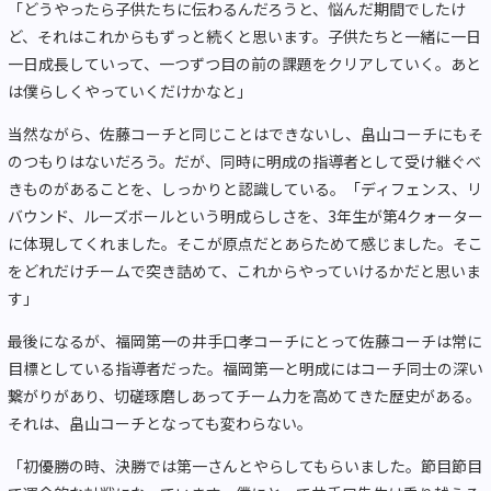
「どうやったら子供たちに伝わるんだろうと、悩んだ期間でしたけ
ど、それはこれからもずっと続くと思います。子供たちと一緒に一日
一日成長していって、一つずつ目の前の課題をクリアしていく。あと
は僕らしくやっていくだけかなと」
当然ながら、佐藤コーチと同じことはできないし、畠山コーチにもそ
のつもりはないだろう。だが、同時に明成の指導者として受け継ぐべ
きものがあることを、しっかりと認識している。「ディフェンス、リ
バウンド、ルーズボールという明成らしさを、3年生が第4クォーター
に体現してくれました。そこが原点だとあらためて感じました。そこ
をどれだけチームで突き詰めて、これからやっていけるかだと思いま
す」
最後になるが、福岡第一の井手口孝コーチにとって佐藤コーチは常に
目標としている指導者だった。福岡第一と明成にはコーチ同士の深い
繋がりがあり、切磋琢磨しあってチーム力を高めてきた歴史がある。
それは、畠山コーチとなっても変わらない。
「初優勝の時、決勝では第一さんとやらしてもらいました。節目節目