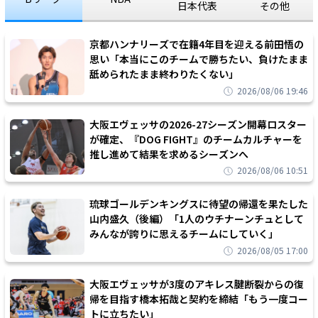
日本代表
その他
京都ハンナリーズで在籍4年目を迎える前田悟の
思い「本当にこのチームで勝ちたい、負けたまま
舐められたまま終わりたくない」
2026/08/06 19:46
大阪エヴェッサの2026-27シーズン開幕ロスター
が確定、『DOG FIGHT』のチームカルチャーを
推し進めて結果を求めるシーズンへ
2026/08/06 10:51
琉球ゴールデンキングスに待望の帰還を果たした
山内盛久（後編）「1人のウチナーンチュとして
みんなが誇りに思えるチームにしていく」
2026/08/05 17:00
大阪エヴェッサが3度のアキレス腱断裂からの復
帰を目指す橋本拓哉と契約を締結「もう一度コー
トに立ちたい」