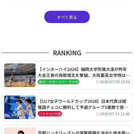
すべて見る
RANKING
【インターハイ2026】福岡大学附属大濠が昨年
大会王者の鳥取城北を撃破、大阪薫英女学院は岐
阜女子に完勝、大会3日目試合結果
2026/07/30 18:04
高校・大学バスケ・その他
【U17女子ワールドカップ2026】日本代表は開
催国チェコに勝利して予選グループ3連勝で首位
通過！準々決勝の相手はエジプトに決定
2026/07/15 11:40
バスケu21代表
京都ハンナリーズへの電撃移籍を決めた岸本隆一