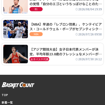
の覚悟「自分のエゴというちっぽけなことのため
に、京都に来たわけではない」
2026/08/04 19:39
B1
【NBA】早速の『レブロン効果』、ケンテイビア
ス・コールドウェル・ポープがセブンティシクサ
ーズに1年契約で加入
2026/07/26 09:58
NBA
【アジア競技大会】女子日本代表メンバーが決
定、平均年齢23.8歳のフレッシュなメンバーが日
本開催の大舞台で頂点を狙う
2026/07/30 16:12
女子バスケ代表
TOP
新着一覧