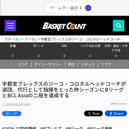
＞
TOP
>
Bリーグ
>
B1
>
宇都宮ブレックスのジーコ・コロネルヘッドコーチが
退団、代行として指揮をとった昨シーズンにBリーグとBCL Asiaの二冠を達成
新着
Bリーグ
NBA
バスケ日本代表
中学・高校・大学
する
その他
＋
＋
＋
＋
＋
スコア
デイリーサマリー
順位
スタッツ
クラブ
宇都宮ブレックスのジーコ・コロネルヘッドコーチが
退団、代行として指揮をとった昨シーズンにBリーグ
とBCL Asiaの二冠を達成する
2026/05/14 16:03
写真＝B.LEAGUE
Share
Bリーグ
#2026-27契約情報
#Bプレミア
#Bリーグ
#Bリーグ速報