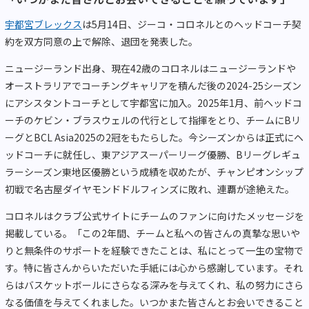
宇都宮ブレックス
は5月14日、ジーコ・コロネルとのヘッドコーチ契
約を双方同意の上で解除、退団を発表した。
ニュージーランド出身、現在42歳のコロネルはニュージーランドや
オーストラリアでコーチングキャリアを積んだ後の2024-25シーズン
にアシスタントコーチとして宇都宮に加入。2025年1月、前ヘッドコ
ーチのケビン・ブラスウェルの代行として指揮をとり、チームにBリ
ーグとBCL Asia2025の2冠をもたらした。今シーズンからは正式にヘ
ッドコーチに就任し、東アジアスーパーリーグ優勝、Bリーグレギュ
ラーシーズン東地区優勝という成績を収めたが、チャンピオンシップ
初戦で名古屋ダイヤモンドドルフィンズに敗れ、連覇が途絶えた。
コロネルはクラブ公式サイトにチームのファンに向けたメッセージを
掲載している。「この2年間、チームと私への皆さんの真摯な思いや
りと無条件のサポートを経験できたことは、私にとって一生の宝物で
す。特に皆さんからいただいた手紙には心から感謝しています。それ
らはバスケットボールにさらなる深みを与えてくれ、私の努力にさら
なる価値を与えてくれました。いつかまた皆さんとお会いできること