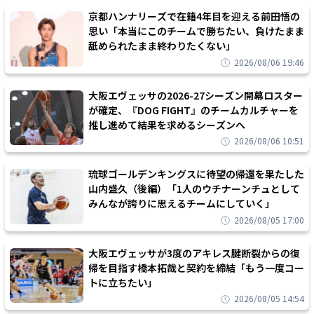
京都ハンナリーズで在籍4年目を迎える前田悟の
思い「本当にこのチームで勝ちたい、負けたまま
舐められたまま終わりたくない」
2026/08/06 19:46
大阪エヴェッサの2026-27シーズン開幕ロスター
が確定、『DOG FIGHT』のチームカルチャーを
推し進めて結果を求めるシーズンへ
2026/08/06 10:51
琉球ゴールデンキングスに待望の帰還を果たした
山内盛久（後編）「1人のウチナーンチュとして
みんなが誇りに思えるチームにしていく」
2026/08/05 17:00
大阪エヴェッサが3度のアキレス腱断裂からの復
帰を目指す橋本拓哉と契約を締結「もう一度コー
トに立ちたい」
2026/08/05 14:54