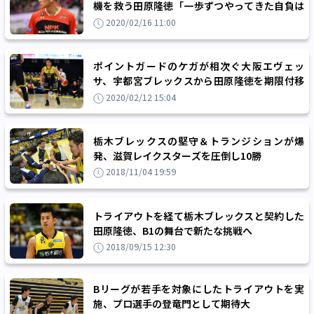
機を救う田原隆徳「一歩ずつやってきた自負は
ある」
2020/02/16 11:00
ポイントガードのケガが相次ぐ大阪エヴェッ
サ、宇都宮ブレックスから田原隆徳を期限付移
籍で獲得
2020/02/12 15:04
栃木ブレックスの堅守＆トランジションが爆
発、滋賀レイクスターズを圧倒し10勝
2018/11/04 19:59
トライアウトを経て栃木ブレックスと契約した
田原隆徳、B1の舞台で新たな挑戦へ
2018/09/15 12:30
Bリーグが若手を対象にしたトライアウトを実
施、プロ選手の登竜門として期待大