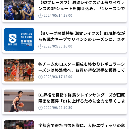
【B2プレーオフ】滋賀レイクスが山形ワイヴァ
ンズの3Pシュートを抑え込み、「1シーズンで
のB1復帰」のミッションを達成
2024/05/14 17:00
【Bリーグ開幕特集 滋賀レイクス】B2降格なが
らも戦力キープでリベンジのシーズンに、スタ
イルを貫き最短B1復帰を目指す！
2023/09/30 16:00
各チームのロスター編成も終わりレギュラーシ
ーズンは終盤戦へ、お買い得な選手を獲得して
連戦を勝ち抜こう！
2023/03/17 18:00
B1昇格を目指す群馬クレインサンダーズが田原
隆徳を獲得「B1に上げるために全力を尽くしま
す」
2020/06/26 10:30
宇都宮で得た自信を胸に、大阪エヴェッサの危