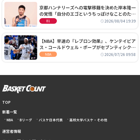
京都ハンナリーズへの電撃移籍を決めた岸本隆一
の覚悟「自分のエゴというちっぽけなことのため
に、京都に来たわけではない」
2026/08/04 19:39
B1
【NBA】早速の『レブロン効果』、ケンテイビア
ス・コールドウェル・ポープがセブンティシクサ
ーズに1年契約で加入
2026/07/26 09:58
NBA
TOP
新着一覧
NBA
Bリーグ
バスケ日本代表
高校大学バスケ・その他
運営者情報