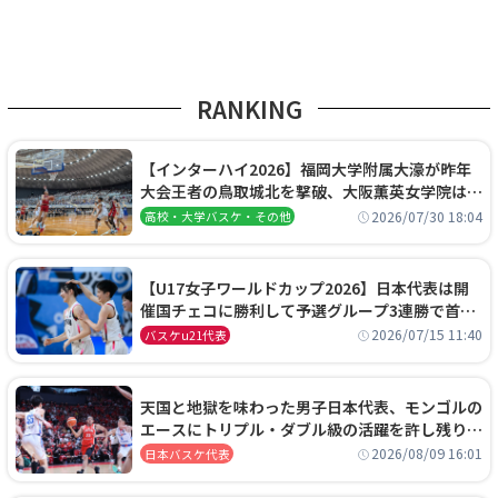
RANKING
【インターハイ2026】福岡大学附属大濠が昨年
大会王者の鳥取城北を撃破、大阪薫英女学院は岐
阜女子に完勝、大会3日目試合結果
2026/07/30 18:04
高校・大学バスケ・その他
【U17女子ワールドカップ2026】日本代表は開
催国チェコに勝利して予選グループ3連勝で首位
通過！準々決勝の相手はエジプトに決定
2026/07/15 11:40
バスケu21代表
天国と地獄を味わった男子日本代表、モンゴルの
エースにトリプル・ダブル級の活躍を許し残り
0.4秒に失点する悔しい敗戦
2026/08/09 16:01
日本バスケ代表