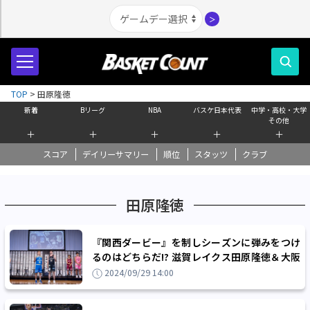
＞
TOP
>
田原隆徳
新着
Bリーグ
NBA
バスケ日本代表
中学・高校・大学
その他
＋
＋
＋
＋
＋
スコア
デイリーサマリー
順位
スタッツ
クラブ
田原隆徳
『関西ダービー』を制しシーズンに弾みをつけ
るのはどちらだ!? 滋賀レイクス田原隆徳＆大阪
エヴェッサ牧隼利が語る開幕戦と今季の抱負
2024/09/29 14:00