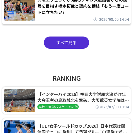
帰を目指す橋本拓哉と契約を締結「もう一度コー
トに立ちたい」
2026/08/05 14:54
すべて見る
RANKING
【インターハイ2026】福岡大学附属大濠が昨年
大会王者の鳥取城北を撃破、大阪薫英女学院は岐
阜女子に完勝、大会3日目試合結果
2026/07/30 18:04
高校・大学バスケ・その他
【U17女子ワールドカップ2026】日本代表は開
催国チェコに勝利して予選グループ3連勝で首位