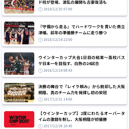
ド校が登場、波乱の展開も古豪復活も
2018/12/25 07:00
『守備から走る』でハードワークを貫いた県立
津幡、前年の準優勝チームに走り勝つ
2018/12/24 22:00
ウインターカップ大会1日目の結果～高校バス
ケ日本一を目指す、白熱の24試合
2018/12/24 08:43
決勝の舞台で『レイラ頼み』から脱却した大阪
桐蔭、真のチーム力を発揮し初の栄冠
2017/12/31 14:00
【ウインターカップ】2度にわたるオーバータ
イムの激闘を制し、大阪桐蔭が初優勝
2017/12/28 20:45