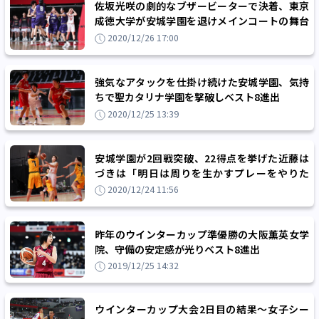
佐坂光咲の劇的なブザービーターで決着、東京
成徳大学が安城学園を退けメインコートの舞台
へ
2020/12/26 17:00
強気なアタックを仕掛け続けた安城学園、気持
ちで聖カタリナ学園を撃破しベスト8進出
2020/12/25 13:39
安城学園が2回戦突破、22得点を挙げた近藤は
づきは「明日は周りを生かすプレーをやりた
い」
2020/12/24 11:56
昨年のウインターカップ準優勝の大阪薫英女学
院、守備の安定感が光りベスト8進出
2019/12/25 14:32
ウインターカップ大会2日目の結果～女子シー