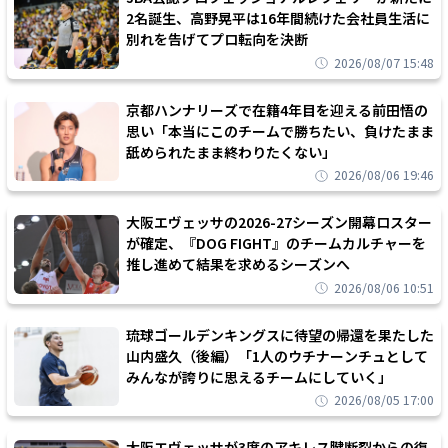
2名誕生、高野晃平は16年間続けた会社員生活に
別れを告げてプロ転向を決断
2026/08/07 15:48
京都ハンナリーズで在籍4年目を迎える前田悟の
思い「本当にこのチームで勝ちたい、負けたまま
舐められたまま終わりたくない」
2026/08/06 19:46
大阪エヴェッサの2026-27シーズン開幕ロスター
が確定、『DOG FIGHT』のチームカルチャーを
推し進めて結果を求めるシーズンへ
2026/08/06 10:51
琉球ゴールデンキングスに待望の帰還を果たした
山内盛久（後編）「1人のウチナーンチュとして
みんなが誇りに思えるチームにしていく」
2026/08/05 17:00
大阪エヴェッサが3度のアキレス腱断裂からの復