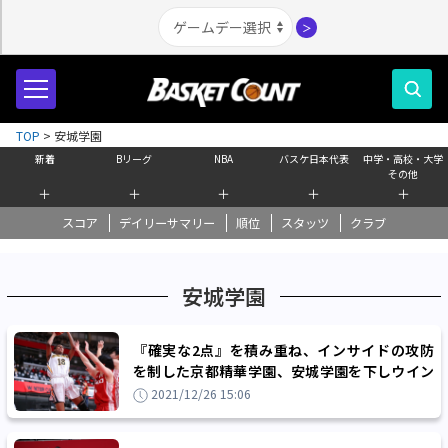
＞
TOP
>
安城学園
新着
Bリーグ
NBA
バスケ日本代表
中学・高校・大学
その他
＋
＋
＋
＋
＋
スコア
デイリーサマリー
順位
スタッツ
クラブ
安城学園
『確実な2点』を積み重ね、インサイドの攻防
を制した京都精華学園、安城学園を下しウイン
ターカップベスト4に進出
2021/12/26 15:06