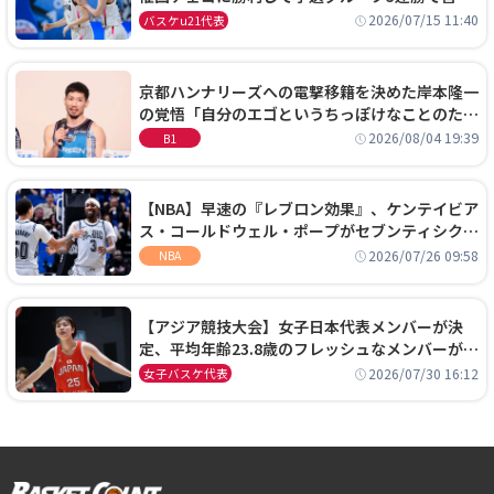
通過！準々決勝の相手はエジプトに決定
2026/07/15 11:40
バスケu21代表
京都ハンナリーズへの電撃移籍を決めた岸本隆一
の覚悟「自分のエゴというちっぽけなことのため
に、京都に来たわけではない」
2026/08/04 19:39
B1
【NBA】早速の『レブロン効果』、ケンテイビア
ス・コールドウェル・ポープがセブンティシクサ
ーズに1年契約で加入
2026/07/26 09:58
NBA
【アジア競技大会】女子日本代表メンバーが決
定、平均年齢23.8歳のフレッシュなメンバーが日
本開催の大舞台で頂点を狙う
2026/07/30 16:12
女子バスケ代表