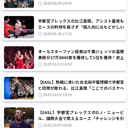
大きな1勝をつかむ
2026/02/05 09:00
宇都宮ブレックスの比江島慎、アシスト量産も
エースの矜持を崩さず「個人的にはもどかしい
というか、もっと得点の面で貢献したい」
2026/01/30 17:33
オールスターファン投票は千葉ジェッツの富樫
勇樹が27万8043票を獲得して1位を獲得！史上
初となる10大会連続10回目の選出を決める
2025/11/13 16:50
【EASL】熱戦に沸いた台北和平籃球館で宇都宮
と琉球が敗れる、比江島慎「ここでのバスケへ
の情熱は昔から本当に大きい」
2025/10/10 19:10
【EASL】宇都宮ブレックスのD.J・ニュービ
ル、国際大会で燃えるエース「チャレンジを引
き受けていきたい」
2025/10/07 08:00