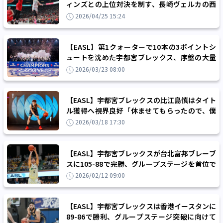
ィンズとの上位対決を制す、長崎ヴェルカの西
地区優勝が決定
2026/04/25 15:24
【EASL】第1クォーターで10本の3ポイントシ
ュートを沈めた宇都宮ブレックス、序盤の大量
リードを最後まで守り抜き初の栄冠！
2026/03/23 08:00
【EASL】宇都宮ブレックスの比江島慎はタイト
ル獲得へ視界良好「休ませてもらったので、僕
は準備万端です」
2026/03/18 17:30
【EASL】宇都宮ブレックスが台北富邦ブレーブ
スに105-88で完勝、グループステージを首位で
通過してファイナルズ進出を決める！
2026/02/12 09:00
【EASL】宇都宮ブレックスは香港イースタンに
89-86で勝利、グループステージ突破に向けて