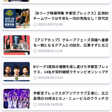
【Bリーグ開幕特集 宇都宮ブレックス】圧倒的
チームワークは今年も一切の死角なし！世代交
代も見据えながら王座防衛へ
2025/10/03 15:00
【アジアカップ】グループフェーズ突破へ重要
な一戦となるグアムとの試合、広瀬すずと比江
島慎が全力エール！
2025/08/10 12:20
Bリーグ3度目の優勝を成し遂げた宇都宮ブレッ
クス、14名が契約継続でチャンピオンシップチ
ームが再集結
2025/06/30 13:14
宇都宮ブレックスがアジアクラブ王者に、比江
島慎の30得点とD.J・ニュービルのクラッチ力
でアル・リヤディを1点差で下す
2025/06/14 09:30