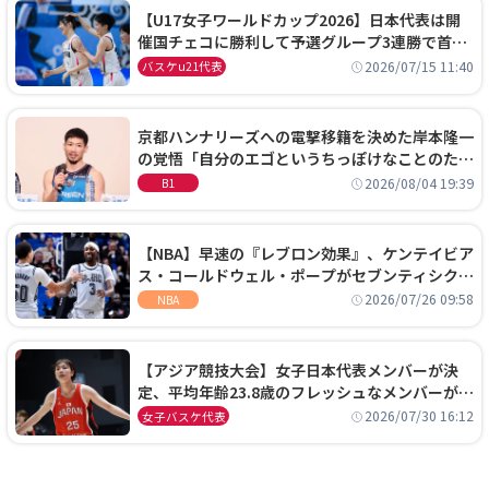
【U17女子ワールドカップ2026】日本代表は開
催国チェコに勝利して予選グループ3連勝で首位
通過！準々決勝の相手はエジプトに決定
2026/07/15 11:40
バスケu21代表
京都ハンナリーズへの電撃移籍を決めた岸本隆一
の覚悟「自分のエゴというちっぽけなことのため
に、京都に来たわけではない」
2026/08/04 19:39
B1
【NBA】早速の『レブロン効果』、ケンテイビア
ス・コールドウェル・ポープがセブンティシクサ
ーズに1年契約で加入
2026/07/26 09:58
NBA
【アジア競技大会】女子日本代表メンバーが決
定、平均年齢23.8歳のフレッシュなメンバーが日
本開催の大舞台で頂点を狙う
2026/07/30 16:12
女子バスケ代表