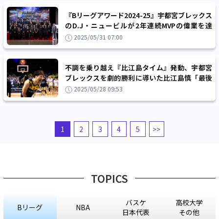
『Bリーグアワード2024-25』宇都宮ブレックス
のD.J・ニュービルが2年連続MVPの偉業を達
成、琉球の脇真大は新人賞に
2025/05/31 07:00
不調を乗り越え『比江島タイム』発動、宇都宮
ブレックスを劇的勝利に導いた比江島慎「最後
にチームを助けることができてよかった」
2025/05/28 09:53
1
2
3
4
5
>>
TOPICS
バスケ
高校大学
Bリーグ
NBA
日本代表
その他