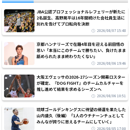
JBA公認プロフェッショナルレフェリーが新たに
2名誕生、高野晃平は16年間続けた会社員生活に
別れを告げてプロ転向を決断
2026/08/07 15:48
京都ハンナリーズで在籍4年目を迎える前田悟の
思い「本当にこのチームで勝ちたい、負けたまま
舐められたまま終わりたくない」
2026/08/06 19:46
大阪エヴェッサの2026-27シーズン開幕ロスター
が確定、『DOG FIGHT』のチームカルチャーを
推し進めて結果を求めるシーズンへ
2026/08/06 10:51
琉球ゴールデンキングスに待望の帰還を果たした
山内盛久（後編）「1人のウチナーンチュとして
みんなが誇りに思えるチームにしていく」
2026/08/05 17:00