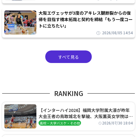
大阪エヴェッサが3度のアキレス腱断裂からの復
帰を目指す橋本拓哉と契約を締結「もう一度コー
トに立ちたい」
2026/08/05 14:54
すべて見る
RANKING
【インターハイ2026】福岡大学附属大濠が昨年
大会王者の鳥取城北を撃破、大阪薫英女学院は岐
阜女子に完勝、大会3日目試合結果
2026/07/30 18:04
高校・大学バスケ・その他