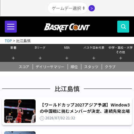
＞
TOP
>
比江島慎
新着
Bリーグ
NBA
バスケ日本代表
中学・高校・大学
その他
＋
＋
＋
＋
＋
スコア
デイリーサマリー
順位
スタッツ
クラブ
比江島慎
【ワールドカップ2027アジア予選】Window3
の中国戦に挑むメンバーが決定、連続先発出場
中の齋藤を筆頭に主要メンバーが順当に選出
2026/07/02 21:32