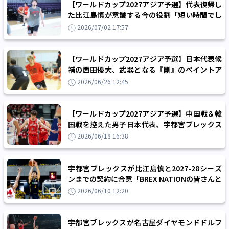
【ワールドカップ2027アジア予選】代表復帰し
た比江島慎が意識する今の役割「短い時間でし
っかりとリズムを整えることができたら」
2026/07/02 17:57
【ワールドカップ2027アジア予選】日本代表候
補の西田優大、武器となる『剛』のペイントア
タックと新たなエースとして芽生えた決意
2026/06/26 12:45
【ワールドカップ2027アジア予選】中国戦＆韓
国戦を控えた男子日本代表、宇都宮ブレックス
の比江島慎ら7名を強化合宿に追加招集
2026/06/18 16:38
宇都宮ブレックスが比江島慎と2027-28シーズ
ンまでの契約に合意「BREX NATIONの皆さんと
ともに最高のシーズンにしたい」
2026/06/10 12:20
宇都宮ブレックスが名古屋ダイヤモンドドルフ