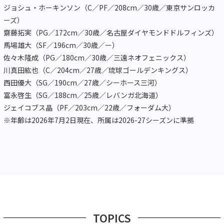
ジョシュ・ホーキンソン（C／PF／208cm／30歳／東京サンロッカ
ーズ）
齋藤拓実（PG／172cm／30歳／名古屋ダイヤモンドドルフィンズ）
馬場雄大（SF／196cm／30歳／ー）
佐々木隆成（PG／180cm／30歳／三遠ネオフェニックス）
川真田紘也（C／204cm／27歳／琉球ゴールデンキングス）
西田優大（SG／190cm／27歳／シーホース三河）
富永啓生（SG／188cm／25歳／レバンガ北海道）
ジェイコブス晶（PF／203cm／22歳／フォーダム大）
※年齢は2026年7月2日現在、所属は2026-27シーズンに準拠
TOPICS