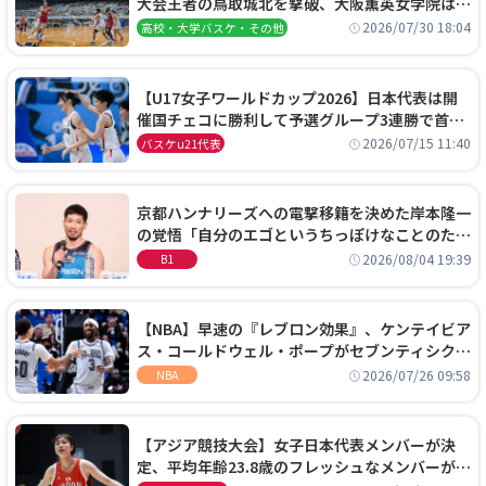
大会王者の鳥取城北を撃破、大阪薫英女学院は岐
阜女子に完勝、大会3日目試合結果
2026/07/30 18:04
高校・大学バスケ・その他
【U17女子ワールドカップ2026】日本代表は開
催国チェコに勝利して予選グループ3連勝で首位
通過！準々決勝の相手はエジプトに決定
2026/07/15 11:40
バスケu21代表
京都ハンナリーズへの電撃移籍を決めた岸本隆一
の覚悟「自分のエゴというちっぽけなことのため
に、京都に来たわけではない」
2026/08/04 19:39
B1
【NBA】早速の『レブロン効果』、ケンテイビア
ス・コールドウェル・ポープがセブンティシクサ
ーズに1年契約で加入
2026/07/26 09:58
NBA
【アジア競技大会】女子日本代表メンバーが決
定、平均年齢23.8歳のフレッシュなメンバーが日