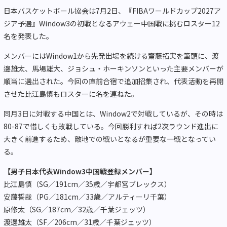
日本バスケットボール協会は7月2日、『FIBAワールドカップ2027ア
ジア予選』Window3の初戦となるアウェー中国戦に挑むロスター12
名を発表した。
メンバーにはWindow1から先発出場を続ける齋藤拓実を筆頭に、渡
邊雄太、馬場雄大、ジョシュ・ホーキンソンといった主要メンバーが
順当に選出された。今回の直前合宿で追加招集され、代表活動を再開
させた比江島慎もロスターに名を連ねた。
同月3日に対戦する中国とは、Window2で対戦しているが、その時は
80-87で惜しくも敗戦している。今回勝利すれば2次ラウンド進出に
大きく前進するため、敵地での戦いとなるが重要な一戦となってい
る。
【男子日本代表Window3中国戦登録メンバー】
比江島慎（SG／191cm／35歳／宇都宮ブレックス）
安藤誓哉（PG／181cm／33歳／アルティーリ千葉）
原修太（SG／187cm／32歳／千葉ジェッツ）
渡邊雄太（SF／206cm／31歳／千葉ジェッツ）