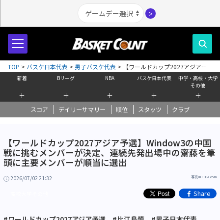
＞
TOP
>
バスケ日本代表
>
男子バスケ代表
>
【ワールドカップ2027アジア予
選】Window3の中国戦に挑むメンバーが決定、連続先発出場中の齋藤を筆頭
新着
Bリーグ
NBA
バスケ日本代表
中学・高校・大学
に主要メンバーが順当に選出
その他
＋
＋
＋
＋
＋
スコア
デイリーサマリー
順位
スタッツ
クラブ
【ワールドカップ2027アジア予選】Window3の中国
戦に挑むメンバーが決定、連続先発出場中の齋藤を筆
頭に主要メンバーが順当に選出
2026/07/02 21:32
写真＝FIBA.com
Share
高校大学その他
#ワールドカップ2027アジア予選
#比江島慎
#男子日本代表