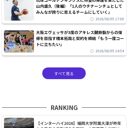
琉球ゴールデンキングスに待望の帰還を果たした
山内盛久（後編）「1人のウチナーンチュとして
みんなが誇りに思えるチームにしていく」
2026/08/05 17:00
大阪エヴェッサが3度のアキレス腱断裂からの復
帰を目指す橋本拓哉と契約を締結「もう一度コー
トに立ちたい」
2026/08/05 14:54
すべて見る
RANKING
【インターハイ2026】福岡大学附属大濠が昨年