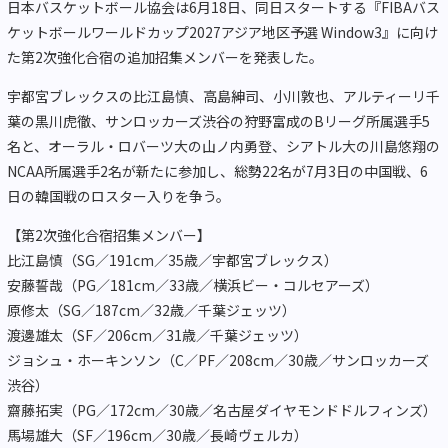
日本バスケットボール協会は6月18日、同日スタートする『FIBAバス
ケットボールワールドカップ2027アジア地区予選 Window3』に向け
た第2次強化合宿の追加招集メンバーを発表した。
宇都宮ブレックスの比江島慎、高島紳司、小川敦也、アルティーリ千
葉の黒川虎徹、サンロッカーズ渋谷の狩野富成のBリーグ所属選手5
名と、オーラル・ロバーツ大の山ノ内勇登、シアトル大の川島悠翔の
NCAA所属選手2名が新たに参加し、総勢22名が7月3日の中国戦、6
日の韓国戦のロスター入りを争う。
【第2次強化合宿招集メンバー】
比江島慎（SG／191cm／35歳／宇都宮ブレックス）
安藤誓哉（PG／181cm／33歳／横浜ビー・コルセアーズ）
原修太（SG／187cm／32歳／千葉ジェッツ）
渡邊雄太（SF／206cm／31歳／千葉ジェッツ）
ジョシュ・ホーキンソン（C／PF／208cm／30歳／サンロッカーズ
渋谷）
齋藤拓実（PG／172cm／30歳／名古屋ダイヤモンドドルフィンズ）
馬場雄大（SF／196cm／30歳／長崎ヴェルカ）