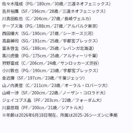
佐々木隆成（PG／180cm／30歳／三遠ネオフェニックス）
吉井裕鷹（SF／196cm／28歳／三遠ネオフェニックス）
川真田紘也（C／204cm／27歳／長崎ヴェルカ）
テーブス海（PG／188cm／27歳／アルバルク東京）
西田優大（SG／190cm／27歳／シーホース三河）
高島紳司（SG／191cm／25歳／宇都宮ブレックス）
富永啓生（SG／188cm／25歳／レバンガ北海道）
黒川虎徹（PG／175cm／25歳／アルティーリ千葉）
狩野富成（C／206cm／24歳／サンロッカーズ渋谷）
小川敦也（PG／190cm／23歳／宇都宮ブレックス）
金近廉（SF／197cm／23歳／千葉ジェッツ）
山ノ内勇登（C／211cm／23歳／オーラル・ロバーツ大）
山﨑一渉（SF／200cm／22歳／ノーザン・コロラド大）
ジェイコブス晶（PF／203cm／22歳／フォーダム大）
川島悠翔（PF／200cn／21歳／シアトル大）
※年齢は2026年6月18日現在、所属は2025-26シーズンに準拠