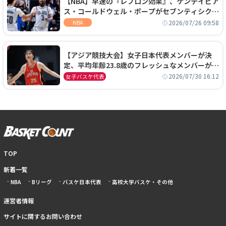
【NBA】早速の『レブロン効果』、ケンテイビア
ス・コールドウェル・ポープがセブンティシクサ
ーズに1年契約で加入
2026/07/26 09:58
NBA
【アジア競技大会】女子日本代表メンバーが決
定、平均年齢23.8歳のフレッシュなメンバーが日
本開催の大舞台で頂点を狙う
2026/07/30 16:12
女子バスケ代表
TOP
新着一覧
NBA
Bリーグ
バスケ日本代表
高校大学バスケ・その他
運営者情報
サイトに関するお問い合わせ