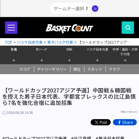
＞
TOP
>
バスケ日本代表
>
男子バスケ代表
>
【ワールドカップ2027アジア予
選】中国戦＆韓国戦を控えた男子日本代表、宇都宮ブレックスの比江島慎ら7
新着
Bリーグ
NBA
バスケ日本代表
中学・高校・大学
名を強化合宿に追加招集
その他
＋
＋
＋
＋
＋
スコア
デイリーサマリー
順位
スタッツ
クラブ
【ワールドカップ2027アジア予選】中国戦＆韓国戦
を控えた男子日本代表、宇都宮ブレックスの比江島慎
ら7名を強化合宿に追加招集
2026/06/18 16:38
写真＝FIBA.com
Share
高校大学その他
#ワールドカップ2027アジア予選
#比江島慎
#男子日本代表