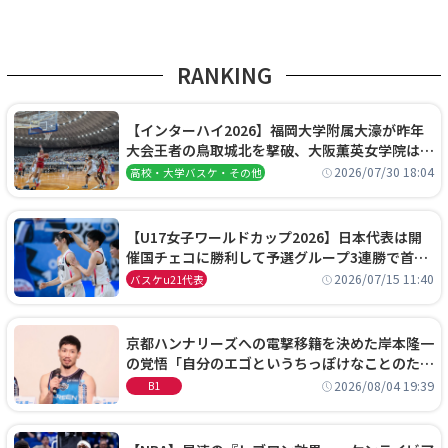
RANKING
【インターハイ2026】福岡大学附属大濠が昨年
大会王者の鳥取城北を撃破、大阪薫英女学院は岐
阜女子に完勝、大会3日目試合結果
2026/07/30 18:04
高校・大学バスケ・その他
【U17女子ワールドカップ2026】日本代表は開
催国チェコに勝利して予選グループ3連勝で首位
通過！準々決勝の相手はエジプトに決定
2026/07/15 11:40
バスケu21代表
京都ハンナリーズへの電撃移籍を決めた岸本隆一
の覚悟「自分のエゴというちっぽけなことのため
に、京都に来たわけではない」
2026/08/04 19:39
B1