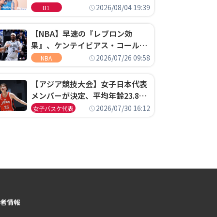
ゴというちっぽけなことのため
2026/08/04 19:39
B1
に、京都に来たわけではない」
【NBA】早速の『レブロン効
果』、ケンテイビアス・コールド
ウェル・ポープがセブンティシク
2026/07/26 09:58
NBA
サーズに1年契約で加入
【アジア競技大会】女子日本代表
メンバーが決定、平均年齢23.8歳
のフレッシュなメンバーが日本開
2026/07/30 16:12
女子バスケ代表
催の大舞台で頂点を狙う
者情報