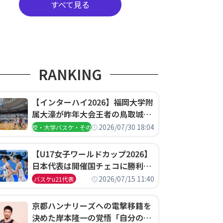
すべて見る
RANKING
【インターハイ2026】福岡大学附
属大濠が昨年大会王者の鳥取城北
を撃破、大阪薫英女学院は岐阜女
2026/07/30 18:04
高校・大学バスケ・その他
子に完勝、大会3日目試合結果
【U17女子ワールドカップ2026】
日本代表は開催国チェコに勝利し
て予選グループ3連勝で首位通
2026/07/15 11:40
バスケu21代表
過！準々決勝の相手はエジプトに
決定
京都ハンナリーズへの電撃移籍を
決めた岸本隆一の覚悟「自分のエ