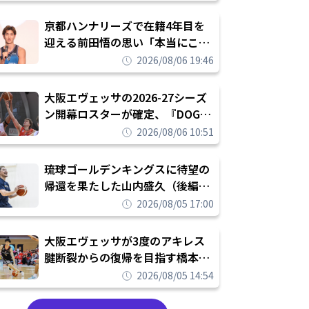
れを告げてプロ転向を決断
京都ハンナリーズで在籍4年目を
迎える前田悟の思い「本当にこの
チームで勝ちたい、負けたまま舐
2026/08/06 19:46
められたまま終わりたくない」
大阪エヴェッサの2026-27シーズ
ン開幕ロスターが確定、『DOG
FIGHT』のチームカルチャーを推
2026/08/06 10:51
し進めて結果を求めるシーズンへ
琉球ゴールデンキングスに待望の
帰還を果たした山内盛久（後編）
「1人のウチナーンチュとしてみ
2026/08/05 17:00
んなが誇りに思えるチームにして
いく」
大阪エヴェッサが3度のアキレス
腱断裂からの復帰を目指す橋本拓
哉と契約を締結「もう一度コート
2026/08/05 14:54
に立ちたい」