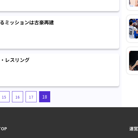
るミッションは古豪再建
・レスリング
18
15
16
17
TOP
運営