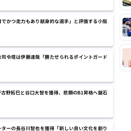
用でかつ走力もあり献身的な選手」と評価する小阪
な司令塔は伊藤達哉「勝たせられるポイントガード
古野拓巳と谷口大智を獲得、悲願のB1昇格へ盤石
ーターの長谷川智也を獲得「新しい良い文化を創り