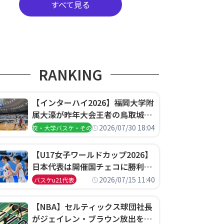
すべて見る
RANKING
【インターハイ2026】福岡大学附
属大濠が昨年大会王者の鳥取城北
を撃破、大阪薫英女学院は岐阜女
2026/07/30 18:04
高校・大学バスケ・その他
子に完勝、大会3日目試合結果
【U17女子ワールドカップ2026】
日本代表は開催国チェコに勝利し
て予選グループ3連勝で首位通
2026/07/15 11:40
バスケu21代表
過！準々決勝の相手はエジプトに
決定
【NBA】セルティックス球団社長
がジェイレン・ブラウン放出を説