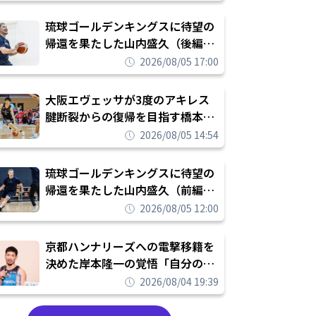
し進めて結果を求めるシーズンへ
琉球ゴールデンキングスに待望の
帰還を果たした山内盛久（後編）
「1人のウチナーンチュとしてみ
2026/08/05 17:00
んなが誇りに思えるチームにして
いく」
大阪エヴェッサが3度のアキレス
腱断裂からの復帰を目指す橋本拓
哉と契約を締結「もう一度コート
2026/08/05 14:54
に立ちたい」
琉球ゴールデンキングスに待望の
帰還を果たした山内盛久（前編）
「キングスが積み上げてきたもの
2026/08/05 12:00
を次の世代に繋いでいくのがやり
甲斐」
京都ハンナリーズへの電撃移籍を
決めた岸本隆一の覚悟「自分のエ
ゴというちっぽけなことのため
2026/08/04 19:39
に、京都に来たわけではない」