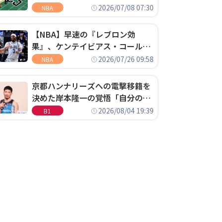
明「キャップの70％が2人の選手
2026/07/08 07:30
NBA
に集中するチームでは勝てない」
【NBA】早速の『レブロン効
果』、ケンテイビアス・コールド
ウェル・ポープがセブンティシク
2026/07/26 09:58
NBA
サーズに1年契約で加入
京都ハンナリーズへの電撃移籍を
決めた岸本隆一の覚悟「自分のエ
ゴというちっぽけなことのため
2026/08/04 19:39
B1
に、京都に来たわけではない」