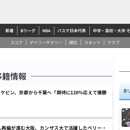
新着
Bリーグ
NBA
バスケ日本代表
中学・高校・大学 
スコア
デイリーサマリー
順位
スタッツ
クラブ
移籍情報
B
ケビン、京都から千葉へ「期待に120％応えて優勝
し再編が進む大阪、カンザス大で活躍したペリー・