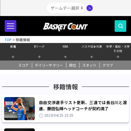
＞
TOP
>
移籍情報
新着
Bリーグ
NBA
バスケ日本代表
中学・高校・大学
その他
＋
＋
＋
＋
＋
スコア
デイリーサマリー
順位
スタッツ
クラブ
移籍情報
自由交渉選手リスト更新、三遠では長谷川と渡
邊、藤田弘輝ヘッドコーチが契約満了
2019/04/25 15:35