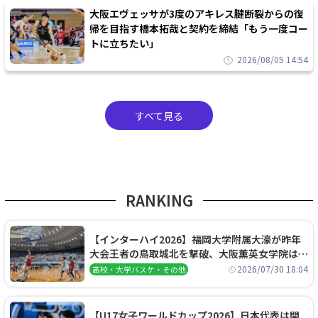
大阪エヴェッサが3度のアキレス腱断裂からの復
帰を目指す橋本拓哉と契約を締結「もう一度コー
トに立ちたい」
2026/08/05 14:54
すべて見る
RANKING
【インターハイ2026】福岡大学附属大濠が昨年
大会王者の鳥取城北を撃破、大阪薫英女学院は岐
阜女子に完勝、大会3日目試合結果
2026/07/30 18:04
高校・大学バスケ・その他
【U17女子ワールドカップ2026】日本代表は開