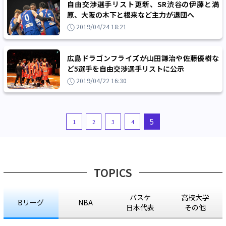
自由交渉選手リスト更新、SR渋谷の伊藤と満
原、大阪の木下と根来など主力が退団へ
2019/04/24 18:21
広島ドラゴンフライズが山田謙治や佐藤優樹な
ど5選手を自由交渉選手リストに公示
2019/04/22 16:30
5
1
2
3
4
TOPICS
バスケ
高校大学
Bリーグ
NBA
日本代表
その他