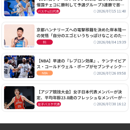
催国チェコに勝利して予選グループ3連勝で首位
通過！準々決勝の相手はエジプトに決定
2026/07/15 11:40
バスケu21代表
京都ハンナリーズへの電撃移籍を決めた岸本隆一
の覚悟「自分のエゴというちっぽけなことのため
に、京都に来たわけではない」
2026/08/04 19:39
B1
【NBA】早速の『レブロン効果』、ケンテイビア
ス・コールドウェル・ポープがセブンティシクサ
ーズに1年契約で加入
2026/07/26 09:58
NBA
【アジア競技大会】女子日本代表メンバーが決
定、平均年齢23.8歳のフレッシュなメンバーが日
本開催の大舞台で頂点を狙う
2026/07/30 16:12
女子バスケ代表