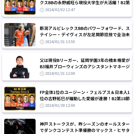
クスBBの永野威旺ら現役大学生が大活躍！B2第
19節のファンタジーベスト5
2024/02/02 12:47
新潟アルビレックスBBのパワーフォワード、ス
テイシー・デイヴィスが左足関節捻挫で全治未
定の診断
2024/01/31 13:55
父は現役Bリーガー、延岡学園3年の橋本脩愛が
B3福井ブローウィンズのアシスタントマネージ
ャーに就任
2024/01/31 12:00
FP全体1位のユージーン・フェルプス＆日本人1
位の古野拓巳が躍動した愛媛が連勝！B2第18節
のファンタジーベスト5
2024/01/30 12:00
神戸ストークスが、昨シーズンのオールスター
でダンクコンテスト準優勝のマックス・ヒサタ