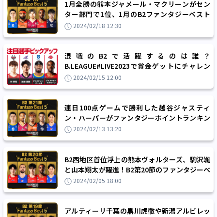
1月全勝の熊本ジャメール・マクリーンがセン
ター部門で1位、1月のB2ファンタジーベスト
5！
2024/02/18 12:30
混戦のB2で活躍するのは誰？
B.LEAGUE#LIVE2023で賞金ゲットにチャレン
ジ！
2024/02/15 12:00
連日100点ゲームで勝利した越谷ジャスティ
ン・ハーパーがファンタジーポイントランキン
グ1位！B2第21節のファンタジーベスト5
2024/02/13 13:20
B2西地区首位浮上の熊本ヴォルターズ、駒沢颯
と山本翔太が躍進！B2第20節のファンタジーベ
スト5
2024/02/05 18:00
アルティーリ千葉の黒川虎徹や新潟アルビレッ