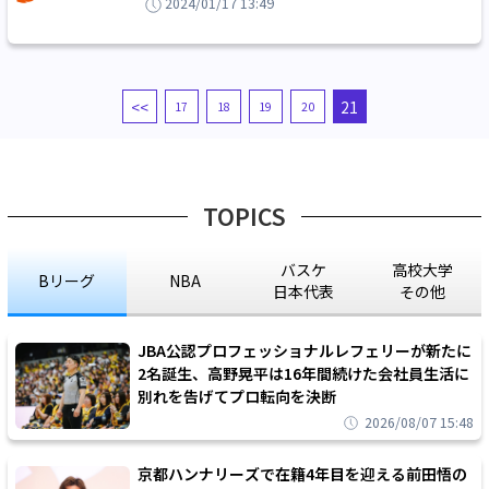
「プレーオフ進出を目指していきます」
2024/01/17 13:49
<<
21
17
18
19
20
TOPICS
バスケ
高校大学
Bリーグ
NBA
日本代表
その他
JBA公認プロフェッショナルレフェリーが新たに
2名誕生、高野晃平は16年間続けた会社員生活に
別れを告げてプロ転向を決断
2026/08/07 15:48
京都ハンナリーズで在籍4年目を迎える前田悟の