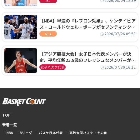
2026/08/04 19:39
B1
【NBA】早速の『レブロン効果』、ケンテイビア
ス・コールドウェル・ポープがセブンティシクサ
ーズに1年契約で加入
2026/07/26 09:58
NBA
【アジア競技大会】女子日本代表メンバーが決
定、平均年齢23.8歳のフレッシュなメンバーが日
本開催の大舞台で頂点を狙う
2026/07/30 16:12
女子バスケ代表
TOP
新着一覧
NBA
Bリーグ
バスケ日本代表
高校大学バスケ・その他