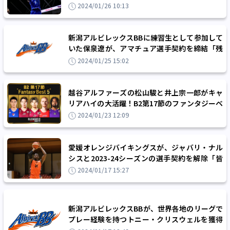
ケを獲得「チームに貢献することを誓います」
2024/01/26 10:13
新潟アルビレックスBBに練習生として参加して
いた保泉遼が、アマチュア選手契約を締結「残
りのシーズン全力を尽くします」
2024/01/25 15:02
越谷アルファーズの松山駿と井上宗一郎がキャ
リアハイの大活躍！B2第17節のファンタジーベ
スト5
2024/01/23 12:09
愛媛オレンジバイキングスが、ジャバリ・ナル
シスと2023-24シーズンの選手契約を解除「皆
さんの活躍を祈念します」
2024/01/17 15:27
新潟アルビレックスBBが、世界各地のリーグで
プレー経験を持つトニー・クリスウェルを獲得