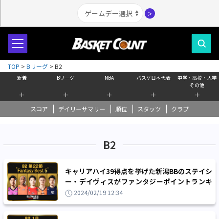
＞
TOP
>
Bリーグ
>
B2
新着
Bリーグ
NBA
バスケ日本代表
中学・高校・大学
その他
＋
＋
＋
＋
＋
スコア
デイリーサマリー
順位
スタッツ
クラブ
B2
キャリアハイ39得点を挙げた新潟BBのステイシ
ー・デイヴィスがファンタジーポイントランキ
ング1位！B2第22節のファンタジーベスト5
2024/02/19 12:34