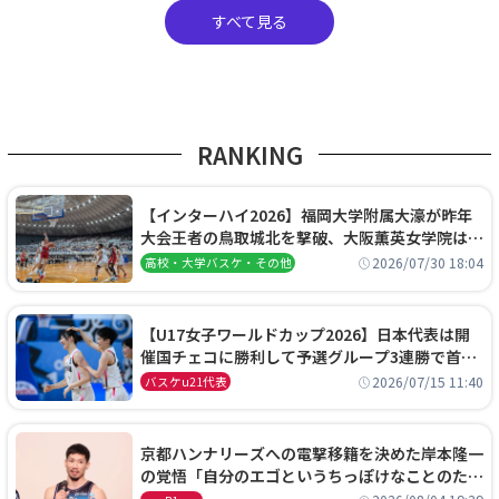
すべて見る
RANKING
【インターハイ2026】福岡大学附属大濠が昨年
大会王者の鳥取城北を撃破、大阪薫英女学院は岐
阜女子に完勝、大会3日目試合結果
2026/07/30 18:04
高校・大学バスケ・その他
【U17女子ワールドカップ2026】日本代表は開
催国チェコに勝利して予選グループ3連勝で首位
通過！準々決勝の相手はエジプトに決定
2026/07/15 11:40
バスケu21代表
京都ハンナリーズへの電撃移籍を決めた岸本隆一
の覚悟「自分のエゴというちっぽけなことのため
に、京都に来たわけではない」