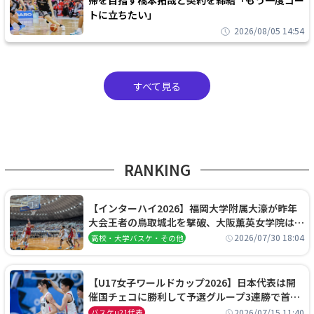
トに立ちたい」
2026/08/05 14:54
すべて見る
RANKING
【インターハイ2026】福岡大学附属大濠が昨年
大会王者の鳥取城北を撃破、大阪薫英女学院は岐
阜女子に完勝、大会3日目試合結果
2026/07/30 18:04
高校・大学バスケ・その他
【U17女子ワールドカップ2026】日本代表は開
催国チェコに勝利して予選グループ3連勝で首位
通過！準々決勝の相手はエジプトに決定
2026/07/15 11:40
バスケu21代表