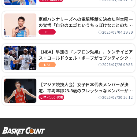
京都ハンナリーズへの電撃移籍を決めた岸本隆一
の覚悟「自分のエゴというちっぽけなことのため
に、京都に来たわけではない」
2026/08/04 19:39
B1
【NBA】早速の『レブロン効果』、ケンテイビア
ス・コールドウェル・ポープがセブンティシクサ
ーズに1年契約で加入
2026/07/26 09:58
NBA
【アジア競技大会】女子日本代表メンバーが決
定、平均年齢23.8歳のフレッシュなメンバーが日
本開催の大舞台で頂点を狙う
2026/07/30 16:12
女子バスケ代表