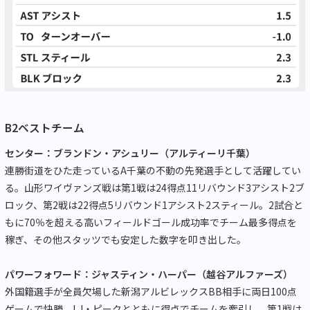
B2ベストチーム
センター：ブランドン・アシュリー（アルティーリ千葉）
連勝街道をひた走っているA千葉の不動の先発選手として活躍してい
る。山形ワイヴァンズ戦は第1戦は24得点11リバウンド3アシスト2ブ
ロック、第2戦は22得点5リバウンド1アシスト2スティール。2試合と
もに70％を超える高いフィールドゴール成功率でチーム最多得点を
稼ぎ、その他スタッツでも安定した数字を叩き出した。
パワーフォワード：ジャスティン・ハーパー（越谷アルファーズ）
外国籍選手が全員欠場した新潟アルビレックスBB相手に両日100点
ゲームで快勝。LJ・ピークとともに得点でチームを牽引し、第1戦は