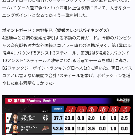
ームが1ゲーム差で争うという西地区上位戦線において、大きなター
ニングポイントとなるであろう一戦を制した。
ポイントガード：古野拓巳（愛媛オレンジバイキングス）
4連勝中と好調の愛媛を牽引する不動の先発ガード。今節のバンビシ
ャス奈良戦も強力な外国籍スコアラー陣との連携が良く、第1戦は15
得点4リバウンド5アシスト3スティール、第2戦は6得点2リバウンド
10アシスト4スティールと攻守にわたる活躍でチームを勝利に導き、
B2ファンタジーポイントランキング日本人1位に輝いた。両日ハイス
コアとは言えない展開で合計7スティールを挙げ、ポゼッションを増
やした点も素晴らしかった。