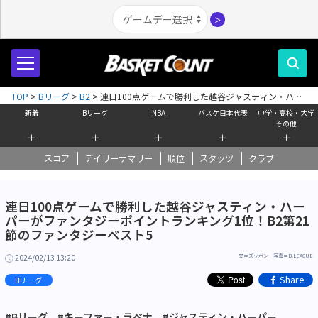
＞
TOP
>
Bリーグ
>
B2
>
連日100点ゲームで勝利した越谷ジャスティン・ハー
パーがファンタジーポイントランキング1位！B2第21節のファンタジーベス
新着
Bリーグ
NBA
バスケ日本代表
中学・高校・大学
ト5
その他
＋
＋
＋
＋
＋
スコア
デイリーサマリー
順位
スタッツ
クラブ
連日100点ゲームで勝利した越谷ジャスティン・ハー
パーがファンタジーポイントランキング1位！B2第21
節のファンタジーベスト5
2024/02/13 13:20
文＝ズッボン 写真＝B.LEAGUE
Share
Bリーグ
#Bリーグ
#キーファー・ラベナ
#ジャスティン・ハーパー