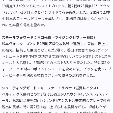
19得点9リバウンド4アシスト1ブロック、第2戦は25得点13リバウン
ド3アシスト1ブロックとインサイドで存在感を示した。2試合で23本
中19本のフィールドゴールを成功させ、出場時間は長くなかったも
のの効率良く得点を重ねた。
スモールフォワード：谷口光貴（ライジングゼファー福岡）
熊本ヴォルターズとのB2西地区首位攻防戦で連勝し、首位に浮上し
た福岡。拮抗した展開となった第2戦で、谷口は武器である3ポイン
トシュートを9本中4本成功させて28得点2リバウンド3アシスト1ステ
ィールと大活躍し、3節続けてのベスト5入りを果たした。特に第1ク
ォーターでは3本の3ポイントシュートを決めた後、ピックを使ってブ
ザービーターを決める技ありプレーで試合の流れを作った。
シューティングガード：キーファー・ラベナ（滋賀レイクス）
ベルテックス静岡との第1戦は15得点6リバウンド4アシスト2スティ
ール、第2戦は19得点5リバウンド5アシストと安定的なプレーで連敗
脱出に貢献。特に第2戦は追い上げられる展開ながら、卓越したゲー
ムコントロールと強力なリーダーシップでチームを勝利に導いた3チ