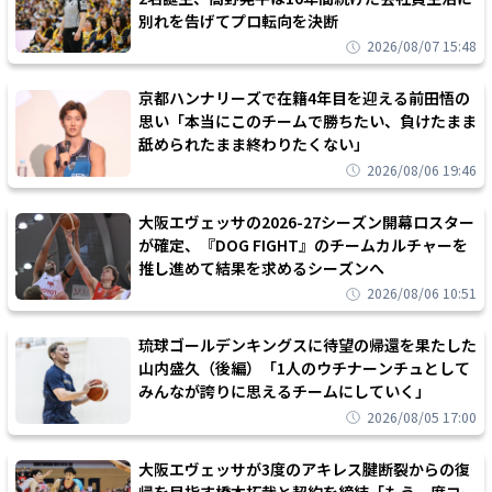
別れを告げてプロ転向を決断
2026/08/07 15:48
京都ハンナリーズで在籍4年目を迎える前田悟の
思い「本当にこのチームで勝ちたい、負けたまま
舐められたまま終わりたくない」
2026/08/06 19:46
大阪エヴェッサの2026-27シーズン開幕ロスター
が確定、『DOG FIGHT』のチームカルチャーを
推し進めて結果を求めるシーズンへ
2026/08/06 10:51
琉球ゴールデンキングスに待望の帰還を果たした
山内盛久（後編）「1人のウチナーンチュとして
みんなが誇りに思えるチームにしていく」
2026/08/05 17:00
大阪エヴェッサが3度のアキレス腱断裂からの復
帰を目指す橋本拓哉と契約を締結「もう一度コー