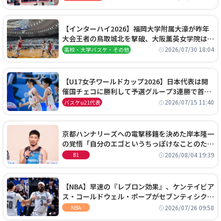
【インターハイ2026】福岡大学附属大濠が昨年
大会王者の鳥取城北を撃破、大阪薫英女学院は岐
阜女子に完勝、大会3日目試合結果
2026/07/30 18:04
高校・大学バスケ・その他
【U17女子ワールドカップ2026】日本代表は開
催国チェコに勝利して予選グループ3連勝で首位
通過！準々決勝の相手はエジプトに決定
2026/07/15 11:40
バスケu21代表
京都ハンナリーズへの電撃移籍を決めた岸本隆一
の覚悟「自分のエゴというちっぽけなことのため
に、京都に来たわけではない」
2026/08/04 19:39
B1
【NBA】早速の『レブロン効果』、ケンテイビア
ス・コールドウェル・ポープがセブンティシクサ
ーズに1年契約で加入
2026/07/26 09:58
NBA