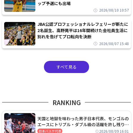
ップ予選にも出場
2026/08/10 10:57
JBA公認プロフェッショナルレフェリーが新たに
2名誕生、高野晃平は16年間続けた会社員生活に
別れを告げてプロ転向を決断
2026/08/07 15:48
すべて見る
RANKING
天国と地獄を味わった男子日本代表、モンゴルの
エースにトリプル・ダブル級の活躍を許し残り
0.4秒に失点する悔しい敗戦
2026/08/09 16:01
日本バスケ代表