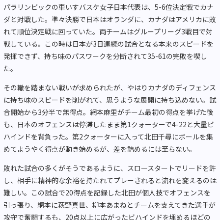
パラリンピックの車いすバスケ女子日本代表は、5-6位決定戦でカナ
ダと対戦した。準々決勝で日本はオランダに、カナダはアメリカに敗
れて順位決定戦に回っていた。両チームはグループリーグ3戦目で対
戦している。この時は日本が3日連続の試合となる本来のスピードを
発揮できず、持ち味のパスワークを分断されて35-61の完敗を喫し
た。
その轍を踏まない戦いが求められたが、やはりカナダのディフェンス
に持ち味のスピードを削がれて、思うような展開に持ち込めない。試
合開始から3分半で無得点。網本麻里がチーム最初の得点を挙げた後
も、日本のオフェンスは停滞したまま第1クォーターで4-22と大量ビ
ハインドを背負った。第2クォーターに入って北田千尋にボールを集
めてようやく得点が動き始めるが、差を詰めるには至らない。
敗れた試合の多くがそうであるように、スロースタートでリードを許
し、相手に精神的な余裕を持たれてプレーされると流れを変えるのは
難しい。この試合で20得点を記録した北田が個人技でオフェンスを
引っ張り、網本に萩野真世、柳本あまねとチームを支えてきた選手が
攻守で奮闘するも、20点以上に広がったビハインドを埋めるほどの