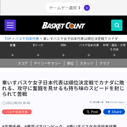
＞
TOP
>
バスケ日本代表
>
車いすバスケ女子日本代表は順位決定戦でカナダに
敗れる、攻守に奮闘を見せるも持ち味のスピードを封じられて苦戦
新着
Bリーグ
NBA
バスケ日本代表
中学・高校・大学
その他
＋
＋
＋
＋
＋
スコア
デイリーサマリー
順位
スタッツ
クラブ
車いすバスケ女子日本代表は順位決定戦でカナダに敗
れる、攻守に奮闘を見せるも持ち味のスピードを封じ
られて苦戦
2021/09/03 18:40
文＝鈴木健一郎 写真＝Getty Images
Share
バスケ日本代表
#北田千尋
#東京パラリンピック
#車いすバスケ女子日本代表