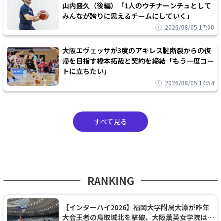
山内盛久（後編）「1人のウチナーンチュとして
みんなが誇りに思えるチームにしていく」
2026/08/05 17:00
大阪エヴェッサが3度のアキレス腱断裂からの復
帰を目指す橋本拓哉と契約を締結「もう一度コー
トに立ちたい」
2026/08/05 14:54
すべて見る
RANKING
【インターハイ2026】福岡大学附属大濠が昨年
大会王者の鳥取城北を撃破、大阪薫英女学院は岐