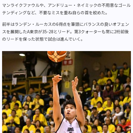
マンライクファウルや、アンドリュー・ネイミックの不用意なゴール
テンディングなど、不要なミスを重ね自らの首を絞めた。
前半はランデン・ルーカスの6得点を筆頭にバランスの良いオフェン
スを展開したA東京が35-28とリード。第3クォーターも常に2桁前後
のリードを保った状態で試合は進んでいく。