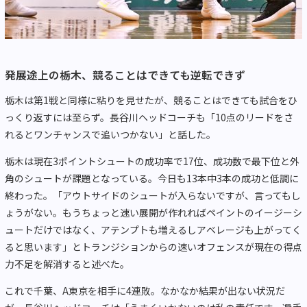
発展途上の栃木、競ることはできても逆転できず
栃木は第1戦と同様に粘りを見せたが、競ることはできても試合をひ
っくり返すには至らず。長谷川ヘッドコーチも「10点のリードをさ
れるとワンチャンスで追いつかない」と話した。
栃木は現在3ポイントシュートの成功率で17位、成功数で最下位と外
角のシュートが課題となっている。今日も13本中3本の成功と低調に
終わった。「アウトサイドのシュートが入らないですが、言ってもし
ょうがない。もうちょっと速い展開が作れればペイントのイージーシ
ュートだけではなく、アテンプトも増えるしアベレージも上がってく
ると思います」とトランジションからの速いオフェンスが現在の得点
力不足を解消すると述べた。
これで千葉、A東京を相手に4連敗。なかなか結果が出ない状況だ