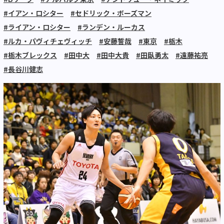
#イアン・ロシター
#セドリック・ボーズマン
#ライアン・ロシター
#ランデン・ルーカス
#ルカ・パヴィチェヴィッチ
#安藤誓哉
#東京
#栃木
#栃木ブレックス
#田中大
#田中大貴
#田臥勇太
#遠藤祐亮
#長谷川健志