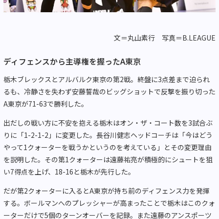
文＝丸山素行 写真＝B.LEAGUE
ディフェンスから主導権を握ったA東京
栃木ブレックスとアルバルク東京の第2戦。終盤に3点差まで迫られ
るも、冷静さを失わず安藤誓哉のビッグショットで反撃を振り切った
A東京が71-63で勝利した。
出だしの戦い方に不安を抱える栃木はオン・ザ・コート数を3試合ぶ
りに「1-2-1-2」に変更した。長谷川健志ヘッドコーチは「今はどう
やって1クォーターを戦うかというのを考えている」とその変更理由
を説明した。その第1クォーターは遠藤祐亮が積極的にシュートを狙
い7得点を上げ、18-16と栃木が先行した。
だが第2クォーターに入るとA東京が持ち前のディフェンス力を発揮
する。ボールマンへのプレッシャーが高まったことで栃木はこのクォ
ーターだけで5個のターンオーバーを記録。また遠藤のアンスポーツ