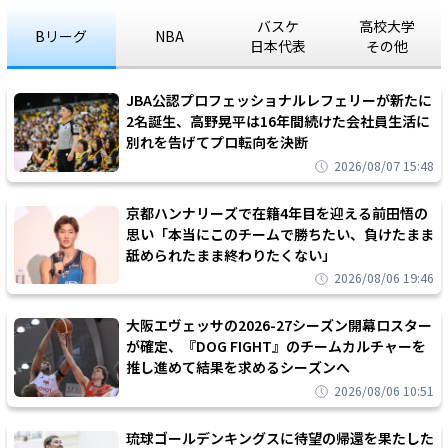
バスケ
高校大学
Bリーグ
NBA
日本代表
その他
JBA公認プロフェッショナルレフェリーが新たに
2名誕生、高野晃平は16年間続けた会社員生活に
別れを告げてプロ転向を決断
2026/08/07 15:48
京都ハンナリーズで在籍4年目を迎える前田悟の
思い「本当にこのチームで勝ちたい、負けたまま
舐められたまま終わりたくない」
2026/08/06 19:46
大阪エヴェッサの2026-27シーズン開幕ロスター
が確定、『DOG FIGHT』のチームカルチャーを
推し進めて結果を求めるシーズンへ
2026/08/06 10:51
琉球ゴールデンキングスに待望の帰還を果たした