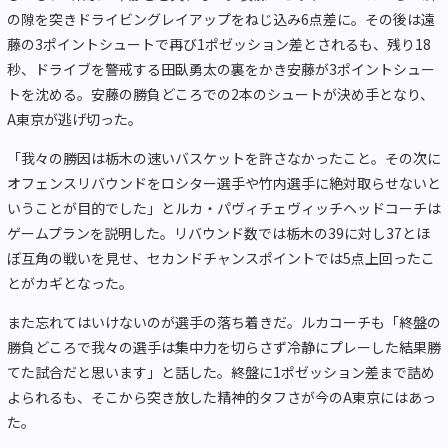
の隙を突きドライビングレイアップをねじ込み6点差に。その後は遠
藤の3ポイントシュートで再び1ポゼッション差とされるも、残り18
秒、ドライブを警戒する田臥勇太の裏をかき安藤が3ポイントシュー
トを沈める。安藤の勝負どころでの2本のシュートが決め手となり、
A東京が逃げ切った。
「我々の勝因は栃木の速いバスケットを許さなかったこと。その次に
オフェンスリバウンドをロシター選手や竹内選手に絶対取らせないと
いうことが目的でした」とルカ・パヴィチェヴィッチヘッドコーチは
ゲームプランを説明した。リバウンド数では栃木の39に対し37とほ
ぼ互角の戦いを見せ、セカンドチャンスポイントでは5点上回ったこ
とがカギとなった。
また忘れてはいけないのが選手の落ち着きだ。ルカコーチも「終盤の
勝負どころで我々の選手は集中力を切らさず冷静にプレーした結果勝
てた試合だと思います」と話した。終盤に1ポゼッション差まで詰め
よられるも、そこから突き放した精神的タフさが今のA東京にはあっ
た。