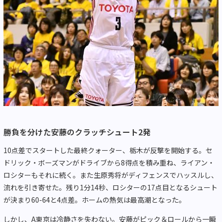
勝負を分けた安藤のクラッチシュート2発
10点差でスタートした最終クォーター、栃木が反撃を開始する。セ
ドリック・ボーズマンがドライブから8得点を積み重ね、ライアン・
ロシターもそれに続く。また生原秀将がディフェンスでハッスルし、
流れを引き寄せた。残り1分14秒、ロシターの17点目となるシュート
が決まり60-64と4点差。ホームの熱気は最高潮となった。
しかし、A東京は冷静さを失わない。安藤がピック＆ロールから一瞬