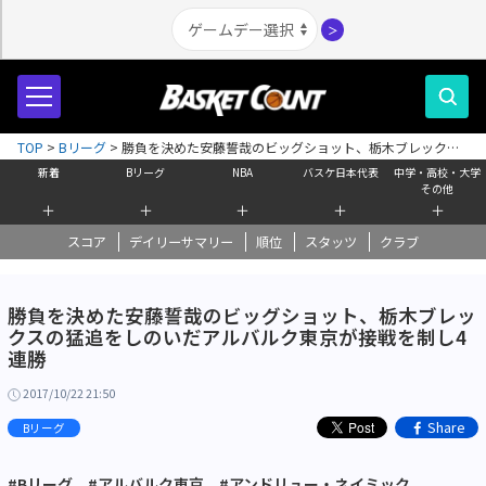
＞
TOP
>
Bリーグ
>
勝負を決めた安藤誓哉のビッグショット、栃木ブレックス
の猛追をしのいだアルバルク東京が接戦を制し4連勝
新着
Bリーグ
NBA
バスケ日本代表
中学・高校・大学
その他
＋
＋
＋
＋
＋
スコア
デイリーサマリー
順位
スタッツ
クラブ
勝負を決めた安藤誓哉のビッグショット、栃木ブレッ
クスの猛追をしのいだアルバルク東京が接戦を制し4
連勝
2017/10/22 21:50
Share
Bリーグ
#Bリーグ
#アルバルク東京
#アンドリュー・ネイミック