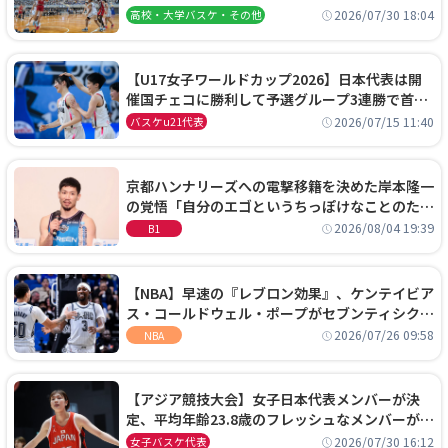
阜女子に完勝、大会3日目試合結果
2026/07/30 18:04
高校・大学バスケ・その他
【U17女子ワールドカップ2026】日本代表は開
催国チェコに勝利して予選グループ3連勝で首位
通過！準々決勝の相手はエジプトに決定
2026/07/15 11:40
バスケu21代表
京都ハンナリーズへの電撃移籍を決めた岸本隆一
の覚悟「自分のエゴというちっぽけなことのため
に、京都に来たわけではない」
2026/08/04 19:39
B1
【NBA】早速の『レブロン効果』、ケンテイビア
ス・コールドウェル・ポープがセブンティシクサ
ーズに1年契約で加入
2026/07/26 09:58
NBA
【アジア競技大会】女子日本代表メンバーが決
定、平均年齢23.8歳のフレッシュなメンバーが日
本開催の大舞台で頂点を狙う
2026/07/30 16:12
女子バスケ代表