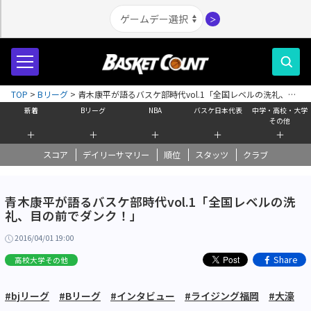
＞
TOP
>
Bリーグ
>
青木康平が語るバスケ部時代vol.1「全国レベルの洗礼、目
の前でダンク！」
新着
Bリーグ
NBA
バスケ日本代表
中学・高校・大学
その他
＋
＋
＋
＋
＋
スコア
デイリーサマリー
順位
スタッツ
クラブ
青木康平が語るバスケ部時代vol.1「全国レベルの洗
礼、目の前でダンク！」
2016/04/01 19:00
Share
高校大学その他
#bjリーグ
#Bリーグ
#インタビュー
#ライジング福岡
#大濠