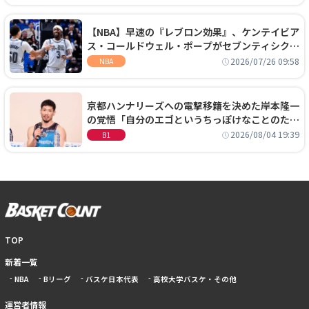
【NBA】早速の『レブロン効果』、ケンテイビア
ス・コールドウェル・ポープがセブンティシクサ
ーズに1年契約で加入
2026/07/26 09:58
NBA
京都ハンナリーズへの電撃移籍を決めた岸本隆一
の覚悟「自分のエゴというちっぽけなことのため
に、京都に来たわけではない」
2026/08/04 19:39
B1
TOP
新着一覧
NBA
Bリーグ
バスケ日本代表
高校大学バスケ・その他
運営者情報