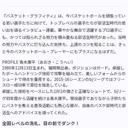
『バスケット・グラフィティ』は、今バスケットボールを頑張ってい
る若い選手たちに向けて、トップレベルの選手たちが部活生時代の思
い出を語るインタビュー連載。華やかな舞台で活躍するプロ選手に
も、かつては知られざる努力を積み重ねる部活生時代があった。当時
の努力やバスケに打ち込んだ気持ち、上達のコツを知ることは、きっ
と今のバスケットボール・プレーヤーにもプラスになるはずだ。
PROFILE 青木康平（あおき・こうへい）
1980年12月13日生まれ、福岡県出身。ポジションはガード。卓越し
たボールハンドリング技術で攻撃を組み立て、美しいフォームからの
シュートで得点を量産する。2015-16シーズンのbjリーグではフリー
スロー成功率で首位を独走している。
卓越した技術をベースにした1対1の強さと正確なシュートで、bjリー
グ初年度から活躍を続ける青木康平。現役選手でありながら子供たち
にバスケを教える普及活動にも熱心な彼が、自身のバスケ部時代と部
活生へのアドバイスを語ってくれた。
全国レベルの洗礼、目の前でダンク！