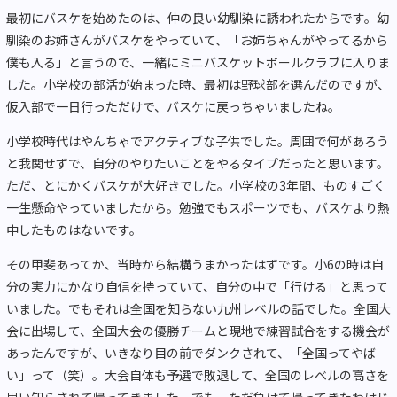
最初にバスケを始めたのは、仲の良い幼馴染に誘われたからです。幼
馴染のお姉さんがバスケをやっていて、「お姉ちゃんがやってるから
僕も入る」と言うので、一緒にミニバスケットボールクラブに入りま
した。小学校の部活が始まった時、最初は野球部を選んだのですが、
仮入部で一日行っただけで、バスケに戻っちゃいましたね。
小学校時代はやんちゃでアクティブな子供でした。周囲で何があろう
と我関せずで、自分のやりたいことをやるタイプだったと思います。
ただ、とにかくバスケが大好きでした。小学校の3年間、ものすごく
一生懸命やっていましたから。勉強でもスポーツでも、バスケより熱
中したものはないです。
その甲斐あってか、当時から結構うまかったはずです。小6の時は自
分の実力にかなり自信を持っていて、自分の中で「行ける」と思って
いました。でもそれは全国を知らない九州レベルの話でした。全国大
会に出場して、全国大会の優勝チームと現地で練習試合をする機会が
あったんですが、いきなり目の前でダンクされて、「全国ってやば
い」って（笑）。大会自体も予選で敗退して、全国のレベルの高さを
思い知らされて帰ってきました。でも、ただ負けて帰ってきたわけじ