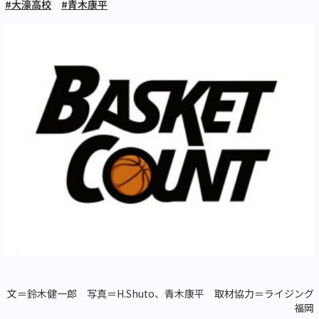
#大濠高校
#青木康平
文＝鈴木健一郎 写真＝H.Shuto、青木康平 取材協力＝ライジング
福岡