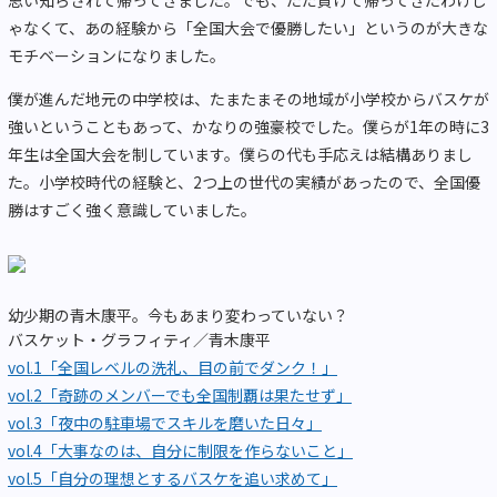
ゃなくて、あの経験から「全国大会で優勝したい」というのが大きな
モチベーションになりました。
僕が進んだ地元の中学校は、たまたまその地域が小学校からバスケが
強いということもあって、かなりの強豪校でした。僕らが1年の時に3
年生は全国大会を制しています。僕らの代も手応えは結構ありまし
た。小学校時代の経験と、2つ上の世代の実績があったので、全国優
勝はすごく強く意識していました。
幼少期の青木康平。今もあまり変わっていない？
バスケット・グラフィティ／青木康平
vol.1「全国レベルの洗礼、目の前でダンク！」
vol.2「奇跡のメンバーでも全国制覇は果たせず」
vol.3「夜中の駐車場でスキルを磨いた日々」
vol.4「大事なのは、自分に制限を作らないこと」
vol.5「自分の理想とするバスケを追い求めて」