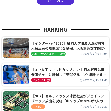
RANKING
【インターハイ2026】福岡大学附属大濠が昨年
大会王者の鳥取城北を撃破、大阪薫英女学院は岐
阜女子に完勝、大会3日目試合結果
2026/07/30 18:04
高校・大学バスケ・その他
【U17女子ワールドカップ2026】日本代表は開
催国チェコに勝利して予選グループ3連勝で首位
通過！準々決勝の相手はエジプトに決定
2026/07/15 11:40
バスケu21代表
【NBA】セルティックス球団社長がジェイレン・
ブラウン放出を説明「キャップの70％が2人の選
手に集中するチームでは勝てない」
2026/07/08 07:30
NBA