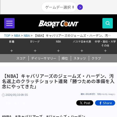
＞
TOP
>
NBA
>
NBA
>
【NBA】キャバリアーズのジェームズ・ハーデン、汚名
返上のクラッチショット連発「勝つための準備を入念にやってきた」
新着
Bリーグ
NBA
バスケ日本代表
中学・高校・大学
その他
＋
＋
＋
＋
＋
スコア
デイリーサマリー
順位
スタッツ
クラブ
【NBA】キャバリアーズのジェームズ・ハーデン、汚
名返上のクラッチショット連発「勝つための準備を入
念にやってきた」
2026/05/10 09:55
構成＝鈴木制作所 写真＝Getty Images
Share
高校大学その他
#NBA
#キャバリアーズ
#ジェームズ・ハーデン