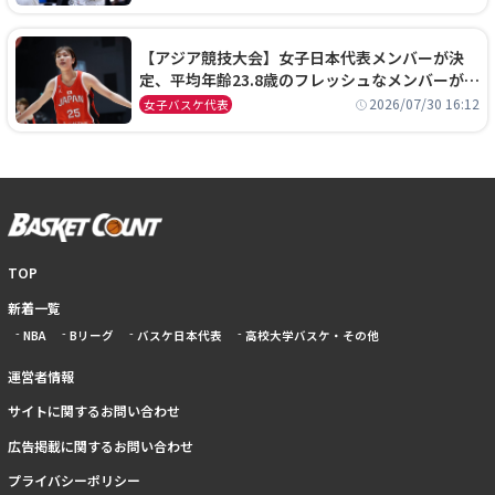
【アジア競技大会】女子日本代表メンバーが決
定、平均年齢23.8歳のフレッシュなメンバーが日
本開催の大舞台で頂点を狙う
2026/07/30 16:12
女子バスケ代表
TOP
新着一覧
NBA
Bリーグ
バスケ日本代表
高校大学バスケ・その他
運営者情報
サイトに関するお問い合わせ
広告掲載に関するお問い合わせ
プライバシーポリシー