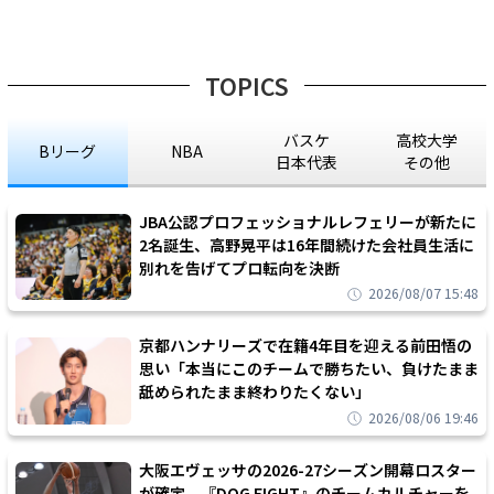
TOPICS
バスケ
高校大学
Bリーグ
NBA
日本代表
その他
JBA公認プロフェッショナルレフェリーが新たに
2名誕生、高野晃平は16年間続けた会社員生活に
別れを告げてプロ転向を決断
2026/08/07 15:48
京都ハンナリーズで在籍4年目を迎える前田悟の
思い「本当にこのチームで勝ちたい、負けたまま
舐められたまま終わりたくない」
2026/08/06 19:46
大阪エヴェッサの2026-27シーズン開幕ロスター
が確定、『DOG FIGHT』のチームカルチャーを