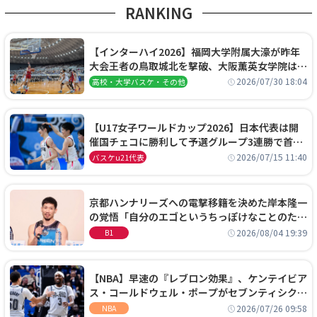
RANKING
【インターハイ2026】福岡大学附属大濠が昨年
大会王者の鳥取城北を撃破、大阪薫英女学院は岐
阜女子に完勝、大会3日目試合結果
2026/07/30 18:04
高校・大学バスケ・その他
【U17女子ワールドカップ2026】日本代表は開
催国チェコに勝利して予選グループ3連勝で首位
通過！準々決勝の相手はエジプトに決定
2026/07/15 11:40
バスケu21代表
京都ハンナリーズへの電撃移籍を決めた岸本隆一
の覚悟「自分のエゴというちっぽけなことのため
に、京都に来たわけではない」
2026/08/04 19:39
B1
【NBA】早速の『レブロン効果』、ケンテイビア
ス・コールドウェル・ポープがセブンティシクサ
ーズに1年契約で加入
2026/07/26 09:58
NBA