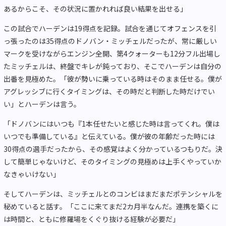
あるからこそ、その状況に置かれれば良い結果を出せる」
この試合でハーデンは19得点を記録。試合を通じてオフェンスを引
っ張ったのは35得点のドノバン・ミッチェルだったが、常に厳しい
マークを受けながらエンジン全開、第4クォーターも12分フル出場し
たミッチェルは、終盤でキレが鈍っており、そこでハーデンは自分の
出番を見極めた。「彼が勢いに乗っている時はそのまま任せる。僕が
アグレッシブに行くタイミングは、その時だと判断した時だけでい
い」とハーデンは言う。
「ドノバンにはいつも『1本任せたいと感じた時は言ってくれ。僕は
いつでも準備している』と伝えている。僕が彼の年齢だった時には
30得点の選手だったから、その感覚はよく分かっているつもりだ。決
して簡単じゃないけど、そのタイミングの見極めは上手くやっていか
なきゃいけない」
そしてハーデンは、ミッチェルとのコンビはまだまだポテンシャルを
秘めていると話す。「ここに来てまだ2カ月半なんだ。連携を築くに
は時間と、ともに修羅場をくぐり抜ける経験が必要だ」