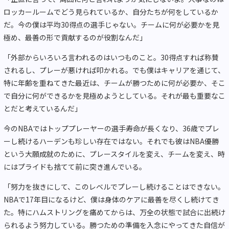
ロッカールームでどう見られているか、自分たちが何をしているか
だ。今の僕は平均30得点の選手じゃない。チームに何が必要かを見
極め、最善の形で貢献するのが役割なんだ」
「外部からいろいろ言われるのはいつものこと。30得点すれば称賛
されるし、プレーが悪ければ叩かれる。でも僕はキャリアを通じて、
特に年齢を重ねてきた最近は、チームが勝つために何が必要か、そこ
で自分に何ができるかを見極めようとしている。それが最も重要なこ
とだと考えているんだ」
今のNBAではトッププレーヤーの選手寿命が長くなり、36歳でプレ
ーし続けるハーデンも珍しい存在ではない。それでも彼はNBA優勝
という大願成就のために、プレースタイルを変え、チームを変え、時
にはプライドも捨てて前に突き進んでいる。
「努力を抜きにして、このレベルでプレーし続けることはできない。
NBAで17年目になるけど、僕は身体のケアに最善を尽くし続けてき
た。特にハムストリングを痛めてからは、万全の状態で試合に出続け
られるよう努力している。勝つための準備を入念にやってきた自信が