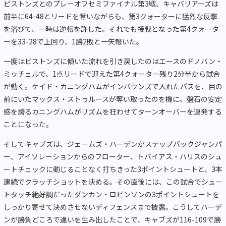
ピストンズとのプレーオフセミファイナル第3戦、キャバリアーズは
前半に64-48とリードを奪いながらも、第3クォーターに猛烈な反撃
を浴びて、一時は逆転を許した。それでも接戦となった第4クォータ
ーを33-28で上回り、1勝2敗と一矢報いた。
一度はピストンズに傾いた流れを引き戻したのはエースのドノバン・
ミッチェルで、1点リードで迎えた第4クォーター残り2分半から試合
が動く。ケイド・カニングハムがインバウンズで入れたパスを、目の
前にいたマックス・ストゥルースが奪い取ったのを機に、盤石の安定
感を誇るカニングハムがリズムを狂わせてターンオーバーを連発する
ことになった。
そしてキャブズは、ジェームズ・ハーデンがステップバックジャンパ
ー、アイソレーションからのフローター、トバイアス・ハリスのシュ
ートチェックに動じることなく打ちきった3ポイントシュートと、3本
連続でクラッチショットを決める。その直後には、この試合でシュー
トタッチ絶好調だったダンカン・ロビンソンの3ポイントシュートを
しっかり寄せて決めさせないディフェンスまで披露。こうしてハーデ
ンが勝負どころで違いを生み出したことで、キャブズが116-109で勝