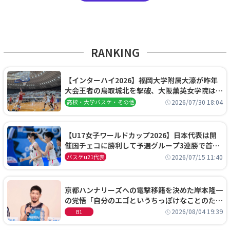
RANKING
【インターハイ2026】福岡大学附属大濠が昨年
大会王者の鳥取城北を撃破、大阪薫英女学院は岐
阜女子に完勝、大会3日目試合結果
2026/07/30 18:04
高校・大学バスケ・その他
【U17女子ワールドカップ2026】日本代表は開
催国チェコに勝利して予選グループ3連勝で首位
通過！準々決勝の相手はエジプトに決定
2026/07/15 11:40
バスケu21代表
京都ハンナリーズへの電撃移籍を決めた岸本隆一
の覚悟「自分のエゴというちっぽけなことのため
に、京都に来たわけではない」
2026/08/04 19:39
B1