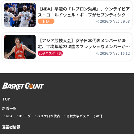
【NBA】早速の『レブロン効果』、ケンテイビア
ス・コールドウェル・ポープがセブンティシクサ
ーズに1年契約で加入
2026/07/26 09:58
NBA
【アジア競技大会】女子日本代表メンバーが決
定、平均年齢23.8歳のフレッシュなメンバーが日
本開催の大舞台で頂点を狙う
2026/07/30 16:12
女子バスケ代表
TOP
新着一覧
NBA
Bリーグ
バスケ日本代表
高校大学バスケ・その他
運営者情報