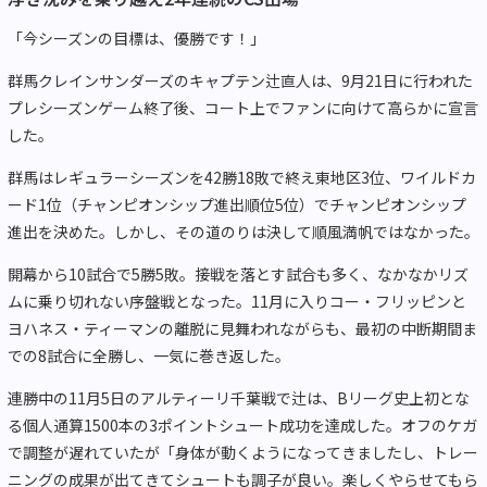
「今シーズンの目標は、優勝です！」
群馬クレインサンダーズのキャプテン辻直人は、9月21日に行われた
プレシーズンゲーム終了後、コート上でファンに向けて高らかに宣言
した。
群馬はレギュラーシーズンを42勝18敗で終え東地区3位、ワイルドカ
ード1位（チャンピオンシップ進出順位5位）でチャンピオンシップ
進出を決めた。しかし、その道のりは決して順風満帆ではなかった。
開幕から10試合で5勝5敗。接戦を落とす試合も多く、なかなかリズ
ムに乗り切れない序盤戦となった。11月に入りコー・フリッピンと
ヨハネス・ティーマンの離脱に見舞われながらも、最初の中断期間ま
での8試合に全勝し、一気に巻き返した。
連勝中の11月5日のアルティーリ千葉戦で辻は、Bリーグ史上初とな
る個人通算1500本の3ポイントシュート成功を達成した。オフのケガ
で調整が遅れていたが「身体が動くようになってきましたし、トレー
ニングの成果が出てきてシュートも調子が良い。楽しくやらせてもら