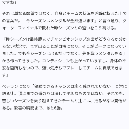
ですね」
それは単なる願望ではなく、自身とチームの状況を冷静に捉えた上で
の言葉だ。「今シーズンはメンタルが全然違います」と言う通り、ク
ォーターファイナルで敗れた昨シーズンとの違いをこう続ける。
「昨シーズンは最終節までチャンピオンシップ進出がどうなるか分か
らない状況で、まず出ることが目標になり、そこがピークになってい
ました。でも今シーズンは出るだけでなく、先を戦うメンタルを3月
から作ってきました。コンディションも上がっていますし、身体の不
安な箇所もないので、強い気持ちでプレーしてチームに貢献できま
す」
ベテランになり「優勝できるチャンスは多く残されていない」と常に
語る辻。頂点までの道のりは決して平坦なものではない。それでも、
苦しいシーズンを乗り越えてきたチームと辻には、揺るがない覚悟が
ある。歓喜の瞬間まで、あと6勝。