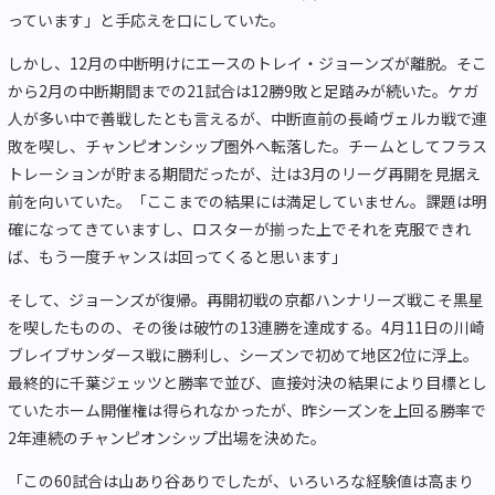
っています」と手応えを口にしていた。
しかし、12月の中断明けにエースのトレイ・ジョーンズが離脱。そこ
から2月の中断期間までの21試合は12勝9敗と足踏みが続いた。ケガ
人が多い中で善戦したとも言えるが、中断直前の長崎ヴェルカ戦で連
敗を喫し、チャンピオンシップ圏外へ転落した。チームとしてフラス
トレーションが貯まる期間だったが、辻は3月のリーグ再開を見据え
前を向いていた。「ここまでの結果には満足していません。課題は明
確になってきていますし、ロスターが揃った上でそれを克服できれ
ば、もう一度チャンスは回ってくると思います」
そして、ジョーンズが復帰。再開初戦の京都ハンナリーズ戦こそ黒星
を喫したものの、その後は破竹の13連勝を達成する。4月11日の川崎
ブレイブサンダース戦に勝利し、シーズンで初めて地区2位に浮上。
最終的に千葉ジェッツと勝率で並び、直接対決の結果により目標とし
ていたホーム開催権は得られなかったが、昨シーズンを上回る勝率で
2年連続のチャンピオンシップ出場を決めた。
「この60試合は山あり谷ありでしたが、いろいろな経験値は高まり