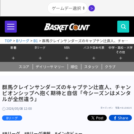
＞
TOP
>
Bリーグ
>
B1
>
群馬クレインサンダーズのキャプテン辻直人、チャン
ピオンシップへ抱く期待と自信「今シーズンはメンタルが全然違う」
新着
Bリーグ
NBA
バスケ日本代表
中学・高校・大学
その他
＋
＋
＋
＋
＋
スコア
デイリーサマリー
順位
スタッツ
クラブ
群馬クレインサンダーズのキャプテン辻直人、チャン
ピオンシップへ抱く期待と自信「今シーズンはメンタ
ルが全然違う」
2026/05/08 12:00
文＝ズッボン 写真＝B.LEAGUE
Share
Bリーグ
#Bリーグ
#Bリーグ速報
#インタビュー