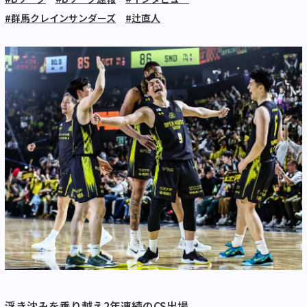
#群馬クレインサンダーズ
#辻直人
浮き沈みを乗り越え2年連続のCS出場