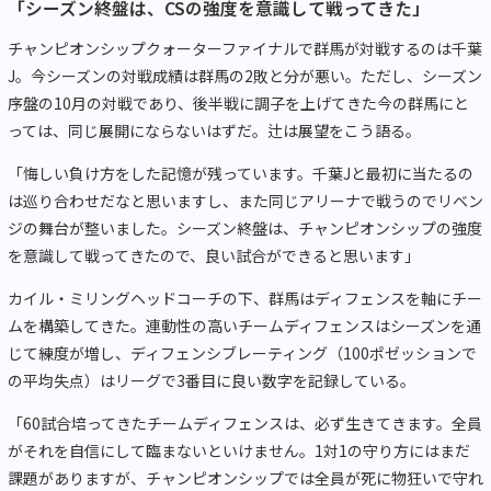
「シーズン終盤は、CSの強度を意識して戦ってきた」
チャンピオンシップクォーターファイナルで群馬が対戦するのは千葉
J。今シーズンの対戦成績は群馬の2敗と分が悪い。ただし、シーズン
序盤の10月の対戦であり、後半戦に調子を上げてきた今の群馬にと
っては、同じ展開にならないはずだ。辻は展望をこう語る。
「悔しい負け方をした記憶が残っています。千葉Jと最初に当たるの
は巡り合わせだなと思いますし、また同じアリーナで戦うのでリベン
ジの舞台が整いました。シーズン終盤は、チャンピオンシップの強度
を意識して戦ってきたので、良い試合ができると思います」
カイル・ミリングヘッドコーチの下、群馬はディフェンスを軸にチー
ムを構築してきた。連動性の高いチームディフェンスはシーズンを通
じて練度が増し、ディフェンシブレーティング（100ポゼッションで
の平均失点）はリーグで3番目に良い数字を記録している。
「60試合培ってきたチームディフェンスは、必ず生きてきます。全員
がそれを自信にして臨まないといけません。1対1の守り方にはまだ
課題がありますが、チャンピオンシップでは全員が死に物狂いで守れ