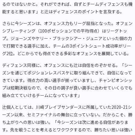
るのではないかと。それができれば、自ずとチームディフェンスも機
能すると思います」と辻はディフェンスのポイントを言及する。
さらに今シーズンは、オフェンス力もリーグ屈指となった。オフェン
シブレーティング（100ポゼッションでの平均得点）はリーグトッ
プ。ジョーンズやケリー・ブラックシアー・ジュニアといった個の力
で打開できる選手に加え、チームの3ポイントシュート成功率がリー
グ2位。どこからでも得点できる多彩なオフェンスを展開している。
ディフェンス同様に、オフェンスにも辻は自信をのぞかせる。「シー
ズンを通じてポジションレスバスケに取り組んできて、自信になって
きています。得点力の高い選手が揃っていますし、チャンピオンシッ
プは短期決戦なので、その日の調子が良い選手に合わせていくらでも
組み立てていけるチームになっています」
辻個人としては、川崎ブレイブサンダースに所属していた2020-21シ
ーズン以来、セミファイナルの舞台に立っていない。だからこそ、勝
ち上がりへの思いは強い。「今シーズンは次に進める自信がありま
す。先を戦うことを考えるとワクワクするので、勝ちたい思いは強い