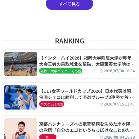
すべて見る
RANKING
【インターハイ2026】福岡大学附属大濠が昨年
大会王者の鳥取城北を撃破、大阪薫英女学院は岐
阜女子に完勝、大会3日目試合結果
2026/07/30 18:04
高校・大学バスケ・その他
【U17女子ワールドカップ2026】日本代表は開
催国チェコに勝利して予選グループ3連勝で首位
通過！準々決勝の相手はエジプトに決定
2026/07/15 11:40
バスケu21代表
京都ハンナリーズへの電撃移籍を決めた岸本隆一
の覚悟「自分のエゴというちっぽけなことのため
に、京都に来たわけではない」
2026/08/04 19:39
B1