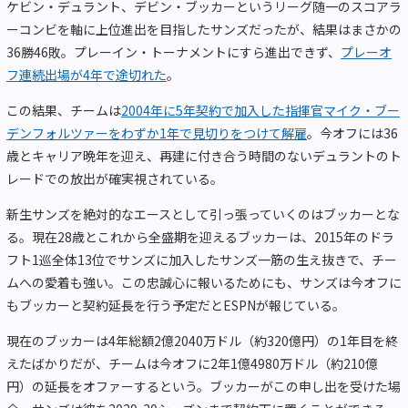
ケビン・デュラント、デビン・ブッカーというリーグ随一のスコアラ
ーコンビを軸に上位進出を目指したサンズだったが、結果はまさかの
36
勝
46
敗。プレーイン・トーナメントにすら進出できず、
プレーオ
フ連続出場が
4
年で途切れた
。
この結果、チームは
2004年に
5
年契約で加入した指揮官マイク・ブー
デンフォルツァーをわずか
1
年で見切りをつけて解雇
。今オフには
36
歳とキャリア晩年を迎え、再建に付き合う時間のないデュラントのト
レードでの放出が確実視されている。
新生サンズを絶対的なエースとして引っ張っていくのはブッカーとな
る。現在
28
歳とこれから全盛期を迎えるブッカーは、
2015
年のドラ
フト
1
巡全体
13
位でサンズに加入したサンズ一筋の生え抜きで、チー
ムへの愛着も強い。この忠誠心に報いるためにも、サンズは今オフに
もブッカーと契約延長を行う予定だとESPNが報じている。
現在のブッカーは
4
年総額
2
億
2040
万ドル（約
320
億円）の
1
年目を終
えたばかりだが、チームは今オフに
2
年
1
億
4980
万ドル（約
210
億
円）の延長をオファーするという。ブッカーがこの申し出を受けた場