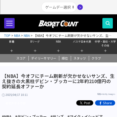
＞
TOP
>
NBA
>
NBA
>
【NBA】今オフにチーム刷新が欠かせないサンズ、生え
抜きの大黒柱デビン・ブッカーに2年約210億円の契約延長オファーか
新着
Bリーグ
NBA
バスケ日本代表
中学・高校・大学
その他
＋
＋
＋
＋
＋
スコア
デイリーサマリー
順位
スタッツ
クラブ
【NBA】今オフにチーム刷新が欠かせないサンズ、生
え抜きの大黒柱デビン・ブッカーに2年約210億円の
契約延長オファーか
2025/04/17 10:11
写真＝Getty Images
Share
高校大学その他
#NBA
#ケビン・ブッカー
#サンズ
#マイク・イシュビア