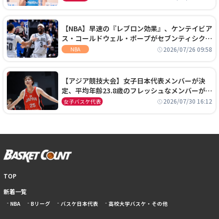
【NBA】早速の『レブロン効果』、ケンテイビア
ス・コールドウェル・ポープがセブンティシクサ
ーズに1年契約で加入
2026/07/26 09:58
NBA
【アジア競技大会】女子日本代表メンバーが決
定、平均年齢23.8歳のフレッシュなメンバーが日
本開催の大舞台で頂点を狙う
2026/07/30 16:12
女子バスケ代表
TOP
新着一覧
NBA
Bリーグ
バスケ日本代表
高校大学バスケ・その他