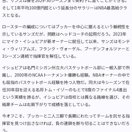
合、サンズは彼を
2029-30
シーズンまで契約下に置くことができる。
そして
1
年平均
100
億円超という延長分のサラリーは
NBA
最高給クラ
スとなる。
ロースターの編成についてはブッカーを中心に据えるという継続性を
示しているサンズだが、問題はヘッドコーチの起用だろう。2023年
にマイク・イシュビアが新オーナーに就任して以来、サンズはモンテ
ィ・ウィリアムズ、フランク・ヴォーゲル、ブーデンフォルツァーと
3シーズン連続で指揮官を解任している。
イシュビアは名門ミシガン州立大バスケットボール部に一般入部で所
属し、2000年のNCAAトーナメント優勝も経験。NBAオーナーの中で
も屈指のバスケットボール経験を持つ人物だ。同大は今シーズンで在
任30年目を迎える名将トム・イゾーのもとで8度のファイナル4進出
という実績を誇るが、イシュビアは母校とは異なる路線を選び、その
結果チームは右肩下がりで成績を落としている。
今オフこそ、ブッカーと二人三脚で長期にわたってチームを託せる指
揮官を見つけ出さなければ、負の連鎖を断ち切ることはできないだろ
う。