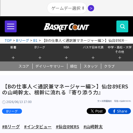
＞
TOP
>
Bリーグ
>
B1
>
【Bの仕事人＜通訳兼マネージャー編＞】仙台89ERS
の山﨑幹太、根幹に流れる『寄り添う力』
新着
Bリーグ
NBA
バスケ日本代表
中学・高校・大学
その他
＋
＋
＋
＋
＋
スコア
デイリーサマリー
順位
スタッツ
クラブ
【Bの仕事人＜通訳兼マネージャー編＞】仙台89ERS
の山﨑幹太、根幹に流れる『寄り添う力』
2026/06/13 17:00
文＝河原田高広 写真＝仙台89ERS
Share
Bリーグ
#Bリーグ
#インタビュー
#仙台89ERS
#山﨑幹太