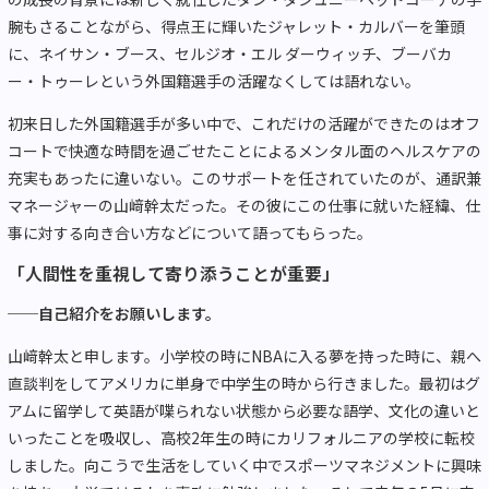
腕もさることながら、得点王に輝いたジャレット・カルバーを筆頭
に、ネイサン・ブース、セルジオ・エル ダーウィッチ、ブーバカ
ー・トゥーレという外国籍選手の活躍なくしては語れない。
初来日した外国籍選手が多い中で、これだけの活躍ができたのはオフ
コートで快適な時間を過ごせたことによるメンタル面のヘルスケアの
充実もあったに違いない。このサポートを任されていたのが、通訳兼
マネージャーの山﨑幹太だった。その彼にこの仕事に就いた経緯、仕
事に対する向き合い方などについて語ってもらった。
「人間性を重視して寄り添うことが重要」
──自己紹介をお願いします。
山﨑幹太と申します。小学校の時にNBAに入る夢を持った時に、親へ
直談判をしてアメリカに単身で中学生の時から行きました。最初はグ
アムに留学して英語が喋られない状態から必要な語学、文化の違いと
いったことを吸収し、高校2年生の時にカリフォルニアの学校に転校
しました。向こうで生活をしていく中でスポーツマネジメントに興味