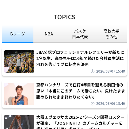
TOPICS
バスケ
高校大学
Bリーグ
NBA
日本代表
その他
JBA公認プロフェッショナルレフェリーが新たに
2名誕生、高野晃平は16年間続けた会社員生活に
別れを告げてプロ転向を決断
2026/08/07 15:48
京都ハンナリーズで在籍4年目を迎える前田悟の
思い「本当にこのチームで勝ちたい、負けたまま
舐められたまま終わりたくない」
2026/08/06 19:46
大阪エヴェッサの2026-27シーズン開幕ロスター
が確定、『DOG FIGHT』のチームカルチャーを