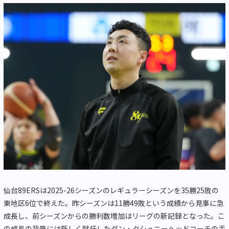
仙台89ERSは2025-26シーズンのレギュラーシーズンを35勝25敗の
東地区6位で終えた。昨シーズンは11勝49敗という成績から見事に急
成長し、前シーズンからの勝利数増加はリーグの新記録となった。こ
の成長の背景には新しく就任したダン・タシュニーヘッドコーチの手