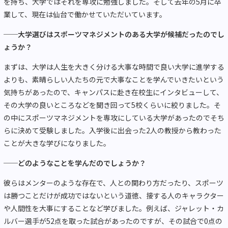
を持ち、大学ではそれを専攻に勉強しました。そして去年の5月に卒
業して、現在は仙台で働かせていただいています。
──大学選びはスポーツマネジメントのある大学が候補だったのでし
ょうか？
まずは、大学は人生を大きく分ける大事な時間で良い大学に進学する
よりも、素晴らしい人たちの元で大事なことを学んでいきたいという
気持ちがあったので、キャンパスに赴き在校生にインタビューして、
その大学の良いところなどを聞き回って5校くらいに絞りました。そ
の中にスポーツマネジメントを専攻にしている大学があったのでそち
らに決めて受験しました。入学後に出会った2人の教授から教わった
ことが大きな学びになりました。
──どのようなことを学んだのでしょうか？
彼らはメンターのような存在で、人との関わり方だったり、スポーツ
は勝つことだけが成功ではないという道徳、接する人のキャラクター
や人間性を大事にすることなど学びました。例えば、ジャレット・カ
ルバー選手が52点を取った試合があったのですが、その試合で0点の