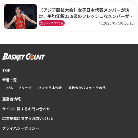
【アジア競技大会】女子日本代表メンバーが決
定、平均年齢23.8歳のフレッシュなメンバーが日
本開催の大舞台で頂点を狙う
2026/07/30 16:12
女子バスケ代表
TOP
新着一覧
NBA
Bリーグ
バスケ日本代表
高校大学バスケ・その他
運営者情報
サイトに関するお問い合わせ
広告掲載に関するお問い合わせ
プライバシーポリシー