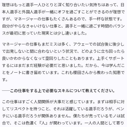
理想はもっと選手一人ひとりと深く知り合いたい気持ちはあって、日
本人選手と外国人選手が一緒にオフを過ごすことができるのが理想で
すが、マネージャーの仕事もたくさんあるので、手一杯な状態です。
自分がやらなきゃいけない仕事と、選手と一緒に過ごす時間のバラン
スが最初に思っていた現実とは少し違いました。
マネージャーの仕事もまだミスは多く、アウェーでの試合後に後少し
で出発しないと間に合わないという状況で、どのように立ち回ったら
良いかわからなくなって空回りしたこともあります。上手くサポート
するにはまだまだ経験が必要だと思いました。だから、今は学んだこ
とをノートに書き留めています。これも櫻田さんから教わった知恵で
す。
──この仕事をする上で必要なスキルについて教えてください。
この仕事はすごく人間関係が大事だと感じています。まずは相手に対
してリスペクトを持つこと、それは活躍している選手だろうが、ベン
チにいる選手だろうが関係ありません。僕たちが売っているモノは試
合で、そこは色濃く『人』が関わっています。一人の人間として寄り