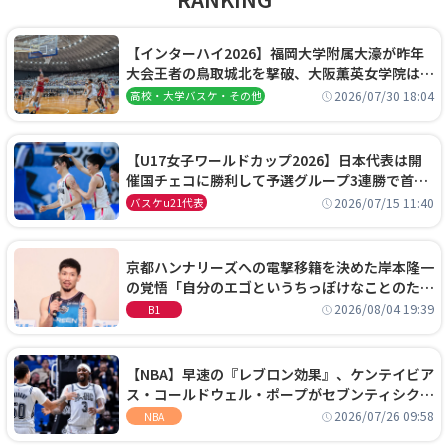
【インターハイ2026】福岡大学附属大濠が昨年
大会王者の鳥取城北を撃破、大阪薫英女学院は岐
阜女子に完勝、大会3日目試合結果
2026/07/30 18:04
高校・大学バスケ・その他
【U17女子ワールドカップ2026】日本代表は開
催国チェコに勝利して予選グループ3連勝で首位
通過！準々決勝の相手はエジプトに決定
2026/07/15 11:40
バスケu21代表
京都ハンナリーズへの電撃移籍を決めた岸本隆一
の覚悟「自分のエゴというちっぽけなことのため
に、京都に来たわけではない」
2026/08/04 19:39
B1
【NBA】早速の『レブロン効果』、ケンテイビア
ス・コールドウェル・ポープがセブンティシクサ
ーズに1年契約で加入
2026/07/26 09:58
NBA