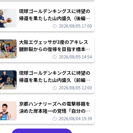
し進めて結果を求めるシーズンへ
琉球ゴールデンキングスに待望の
帰還を果たした山内盛久（後編）
「1人のウチナーンチュとしてみ
2026/08/05 17:00
んなが誇りに思えるチームにして
いく」
大阪エヴェッサが3度のアキレス
腱断裂からの復帰を目指す橋本拓
哉と契約を締結「もう一度コート
2026/08/05 14:54
に立ちたい」
琉球ゴールデンキングスに待望の
帰還を果たした山内盛久（前編）
「キングスが積み上げてきたもの
2026/08/05 12:00
を次の世代に繋いでいくのがやり
甲斐」
京都ハンナリーズへの電撃移籍を
決めた岸本隆一の覚悟「自分のエ
ゴというちっぽけなことのため
2026/08/04 19:39
に、京都に来たわけではない」