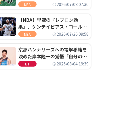
明「キャップの70％が2人の選手
2026/07/08 07:30
NBA
に集中するチームでは勝てない」
【NBA】早速の『レブロン効
果』、ケンテイビアス・コールド
ウェル・ポープがセブンティシク
2026/07/26 09:58
NBA
サーズに1年契約で加入
京都ハンナリーズへの電撃移籍を
決めた岸本隆一の覚悟「自分のエ
ゴというちっぽけなことのため
2026/08/04 19:39
B1
に、京都に来たわけではない」