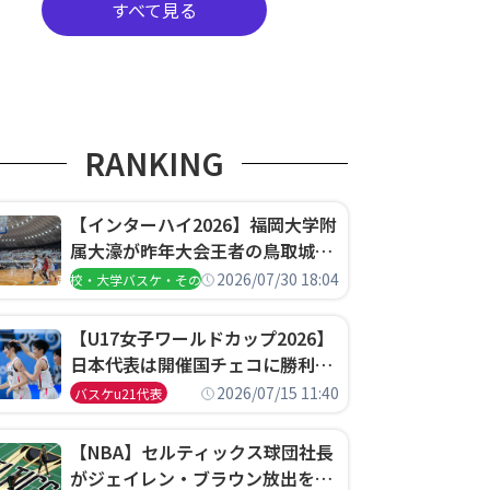
すべて見る
RANKING
【インターハイ2026】福岡大学附
属大濠が昨年大会王者の鳥取城北
を撃破、大阪薫英女学院は岐阜女
2026/07/30 18:04
高校・大学バスケ・その他
子に完勝、大会3日目試合結果
【U17女子ワールドカップ2026】
日本代表は開催国チェコに勝利し
て予選グループ3連勝で首位通
2026/07/15 11:40
バスケu21代表
過！準々決勝の相手はエジプトに
決定
【NBA】セルティックス球団社長
がジェイレン・ブラウン放出を説