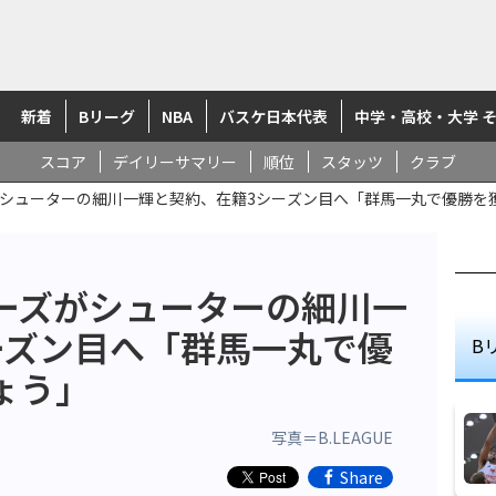
新着
Bリーグ
NBA
バスケ日本代表
中学・高校・大学 
スコア
デイリーサマリー
順位
スタッツ
クラブ
シューターの細川一輝と契約、在籍3シーズン目へ「群馬一丸で優勝を
ーズがシューターの細川一
ーズン目へ「群馬一丸で優
B
ょう」
写真＝B.LEAGUE
Share