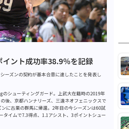
ポイント成功率38.9％を記録
来シーズンの契約が基本合意に達したことを発表し
2kgのシューティングガード。上武大在籍時の2019年
その後、京都ハンナリーズ、三遠ネオフェニックスで
ーズンに古巣の群馬に帰還。2年目の今シーズンは60試
ータイムで7.3得点、1.1アシスト、3ポイントシュー