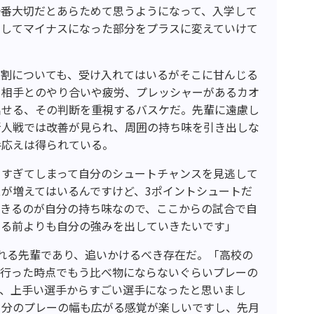
一番大切だとあらためて思うようになって、入学して
をしてマイナスになった部分をプラスに変えていけて
役割についても、受け入れてはいるがそこに甘んじる
、相手とのやり合いや疲労、プレッシャーがあるカオ
出せる、その判断を重視するバスケだ。先輩に遠慮し
新人戦では改善が見られ、周囲の持ち味を引き出しな
手応えは得られている。
りすぎてしまって自分のシュートチャンスを見逃して
が増えてはいるんですけど、3ポイントシュートだ
できるのが自分の持ち味なので、ここからの試合で自
する前よりも自分の強みを出していきたいです」
れる先輩であり、追いかけるべき存在だ。「高校の
に行った時点でもう比べ物にならないぐらいプレーの
て、上手い選手からすごい選手になったと思いまし
自分のプレーの幅も広がる感覚が楽しいですし、先月