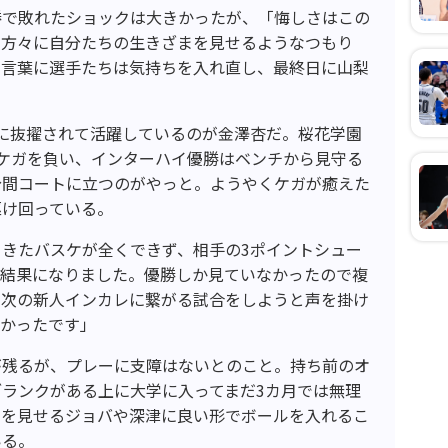
勝で敗れたショックは大きかったが、「悔しさはこの
る方々に自分たちの生きざまを見せるようなつもり
の言葉に選手たちは気持ちを入れ直し、最終日に山梨
に抜擢されて活躍しているのが金澤杏だ。桜花学園
ケガを負い、インターハイ優勝はベンチから見守る
分間コートに立つのがやっと。ようやくケガが癒えた
駆け回っている。
きたバスケが全くできず、相手の3ポイントシュー
い結果になりました。優勝しか見ていなかったので複
、次の新人インカレに繋がる試合をしようと声を掛け
良かったです」
が残るが、プレーに支障はないとのこと。持ち前のオ
ランクがある上に大学に入ってまだ3カ月では無理
みを見せるジョバや深津に良い形でボールを入れるこ
いる。