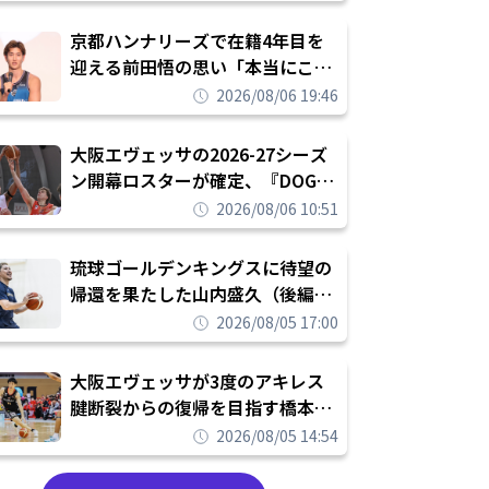
れを告げてプロ転向を決断
京都ハンナリーズで在籍4年目を
迎える前田悟の思い「本当にこの
チームで勝ちたい、負けたまま舐
2026/08/06 19:46
められたまま終わりたくない」
大阪エヴェッサの2026-27シーズ
ン開幕ロスターが確定、『DOG
FIGHT』のチームカルチャーを推
2026/08/06 10:51
し進めて結果を求めるシーズンへ
琉球ゴールデンキングスに待望の
帰還を果たした山内盛久（後編）
「1人のウチナーンチュとしてみ
2026/08/05 17:00
んなが誇りに思えるチームにして
いく」
大阪エヴェッサが3度のアキレス
腱断裂からの復帰を目指す橋本拓
哉と契約を締結「もう一度コート
2026/08/05 14:54
に立ちたい」