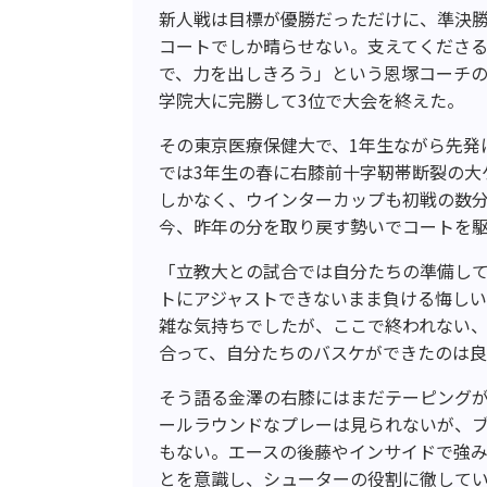
新人戦は目標が優勝だっただけに、準決
コートでしか晴らせない。支えてくださ
で、力を出しきろう」という恩塚コーチ
学院大に完勝して3位で大会を終えた。
その東京医療保健大で、1年生ながら先発
では3年生の春に右膝前十字靭帯断裂の大
しかなく、ウインターカップも初戦の数
今、昨年の分を取り戻す勢いでコートを
「立教大との試合では自分たちの準備して
トにアジャストできないまま負ける悔し
雑な気持ちでしたが、ここで終われない
合って、自分たちのバスケができたのは
そう語る金澤の右膝にはまだテーピング
ールラウンドなプレーは見られないが、ブ
もない。エースの後藤やインサイドで強
とを意識し、シューターの役割に徹して