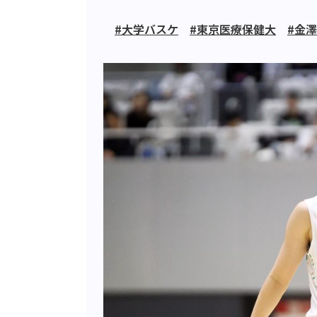
#大学バスケ
#東京医療保健大
#金