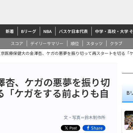
新着
Bリーグ
NBA
バスケ日本代表
中学・高校・大学 
スコア
デイリーサマリー
順位
スタッツ
クラブ
東京医療保健大の金澤杏、ケガの悪夢を振り切って再スタートを切る「
澤杏、ケガの悪夢を振り切
る「ケガをする前よりも自
B
」
文・写真＝鈴木制作所
Share