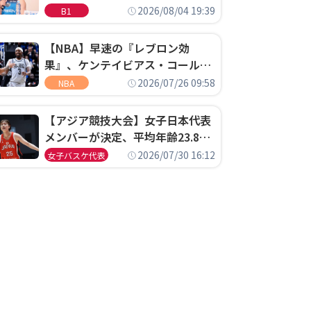
ゴというちっぽけなことのため
2026/08/04 19:39
B1
に、京都に来たわけではない」
【NBA】早速の『レブロン効
果』、ケンテイビアス・コールド
ウェル・ポープがセブンティシク
2026/07/26 09:58
NBA
サーズに1年契約で加入
【アジア競技大会】女子日本代表
メンバーが決定、平均年齢23.8歳
のフレッシュなメンバーが日本開
2026/07/30 16:12
女子バスケ代表
催の大舞台で頂点を狙う