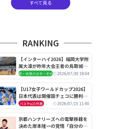
すべて見る
RANKING
【インターハイ2026】福岡大学附
属大濠が昨年大会王者の鳥取城北
を撃破、大阪薫英女学院は岐阜女
2026/07/30 18:04
高校・大学バスケ・その他
子に完勝、大会3日目試合結果
【U17女子ワールドカップ2026】
日本代表は開催国チェコに勝利し
て予選グループ3連勝で首位通
2026/07/15 11:40
バスケu21代表
過！準々決勝の相手はエジプトに
決定
京都ハンナリーズへの電撃移籍を
決めた岸本隆一の覚悟「自分のエ