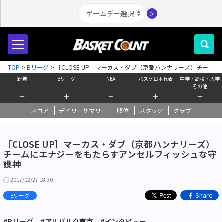
＞
TOP
>
Bリーグ
>
［CLOSE UP］マーカス・ダブ（京都ハンナリーズ）チーム
にエナジーをもたらすアンセルフィッシュな守護神
新着
Bリーグ
NBA
バスケ日本代表
中学・高校・大学
その他
＋
＋
＋
＋
＋
スコア
デイリーサマリー
順位
スタッツ
クラブ
［CLOSE UP］マーカス・ダブ（京都ハンナリーズ）
チームにエナジーをもたらすアンセルフィッシュな守
護神
2017/02/27 18:30
Share
Bリーグ
#Bリーグ
#アルバルク東京
#インタビュー