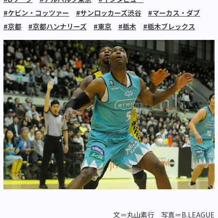
#ケビン・コッツァー
#サンロッカーズ渋谷
#マーカス・ダブ
#京都
#京都ハンナリーズ
#東京
#栃木
#栃木ブレックス
文＝丸山素行 写真＝B.LEAGUE