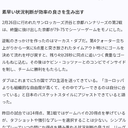
素早い状況判断が効率の良さを生み出す
2月26日に行われたサンロッカーズ渋谷と京都ハンナリーズの第2戦
は、終盤に抜け出した京都が79-75でシーソーゲームをモノにした。
逆転のきっかけを作ったのはマーカス・ダブだ。第4クォーター立ち
上がりから一気に6点差と突き放されたタイムアウト明けにゴールを
決めて流れを呼び戻すと、残り4分28秒に同点に追いつく貴重なゴー
ルもねじ込む。その後はケビン・コッツァーとのコンビでインサイド
を制し、チームに勝利をもたらした。
ダブはこれまでに5カ国でプロ生活を送ってきている。「ヨーロッパ
よりも組織的な自由度が高くて、その中でプレーできるのは自分に合
っている」と日本のバスケットスタイルにアジャストできていると語
った。
昨日の試合では14得点、第1戦ではゲームハイの20得点を挙げている
が、タフショットや強引なプレーを選択することは少ない。シンプル
なプレーでいつの間にか得点を積み重ねる状況判断の良さが、リーグ