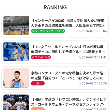
RANKING
【インターハイ2026】福岡大学附属大濠が昨年
大会王者の鳥取城北を撃破、大阪薫英女学院は岐
阜女子に完勝、大会3日目試合結果
2026/07/30 18:04
高校・大学バスケ・その他
【U17女子ワールドカップ2026】日本代表は開
催国チェコに勝利して予選グループ3連勝で首位
通過！準々決勝の相手はエジプトに決定
2026/07/15 11:40
バスケu21代表
京都ハンナリーズへの電撃移籍を決めた岸本隆一
の覚悟「自分のエゴというちっぽけなことのため
に、京都に来たわけではない」
2026/08/04 19:39
B1
【NBA】早速の『レブロン効果』、ケンテイビア
ス・コールドウェル・ポープがセブンティシクサ
ーズに1年契約で加入
2026/07/26 09:58
NBA