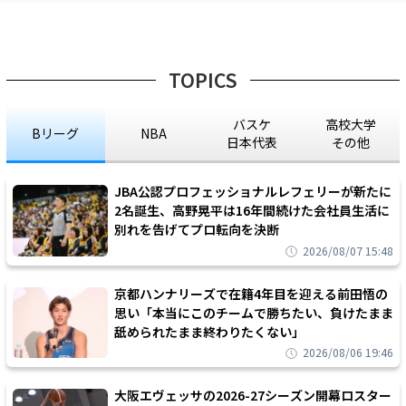
TOPICS
バスケ
高校大学
Bリーグ
NBA
日本代表
その他
JBA公認プロフェッショナルレフェリーが新たに
2名誕生、高野晃平は16年間続けた会社員生活に
別れを告げてプロ転向を決断
2026/08/07 15:48
京都ハンナリーズで在籍4年目を迎える前田悟の
思い「本当にこのチームで勝ちたい、負けたまま
舐められたまま終わりたくない」
2026/08/06 19:46
大阪エヴェッサの2026-27シーズン開幕ロスター