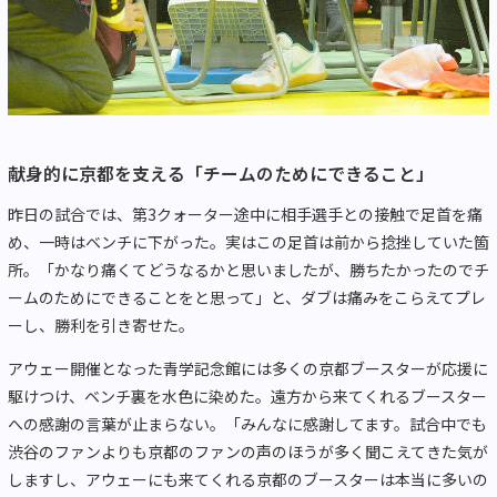
献身的に京都を支える「チームのためにできること」
昨日の試合では、第3クォーター途中に相手選手との接触で足首を痛
め、一時はベンチに下がった。実はこの足首は前から捻挫していた箇
所。「かなり痛くてどうなるかと思いましたが、勝ちたかったのでチ
ームのためにできることをと思って」と、ダブは痛みをこらえてプレ
ーし、勝利を引き寄せた。
アウェー開催となった青学記念館には多くの京都ブースターが応援に
駆けつけ、ベンチ裏を水色に染めた。遠方から来てくれるブースター
への感謝の言葉が止まらない。「みんなに感謝してます。試合中でも
渋谷のファンよりも京都のファンの声のほうが多く聞こえてきた気が
しますし、アウェーにも来てくれる京都のブースターは本当に多いの