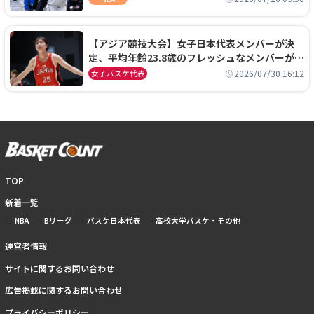
【アジア競技大会】女子日本代表メンバーが決
定、平均年齢23.8歳のフレッシュなメンバーが日
本開催の大舞台で頂点を狙う
2026/07/30 16:12
女子バスケ代表
TOP
新着一覧
NBA
Bリーグ
バスケ日本代表
高校大学バスケ・その他
運営者情報
サイトに関するお問い合わせ
広告掲載に関するお問い合わせ
プライバシーポリシー