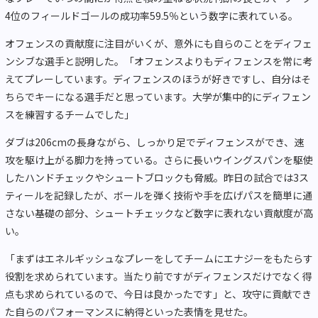
4位のフィールドゴールの成功率59.5％という数字に表れている。
オフェンスの貢献度に注目がいくが、意外にも自らのことをディフェ
ンシブな選手と説明した。「オフェンスよりもディフェンスを常に考
えてプレーしています。ディフェンスのほうが好きですし、自分はそ
ちらでキーになる選手だと思っています。大学が集中的にディフェン
スを練習するチームでした」
ダブは206cmの長身ながら、しっかり足でディフェンスができ、速
攻を駆け上がる脚力を持っている。さらに長いウイングスパンを駆使
したハンドチェックやシュートブロックも脅威。昨日の試合では3ス
ティールを記録したが、ボールを弾く技術や手を広げパスを簡単に通
さない基礎の部分、シュートチェックなど数字に表れない貢献度が高
い。
「まずはエネルギッシュなプレーをしてチームにエナジーをもたらす
役割を求められています。当たり前ですがディフェンスだけでなく得
点も求められているので、今日は良かったです」と、攻守に貢献でき
た自らのパフォーマンスに納得といった表情を見せた。