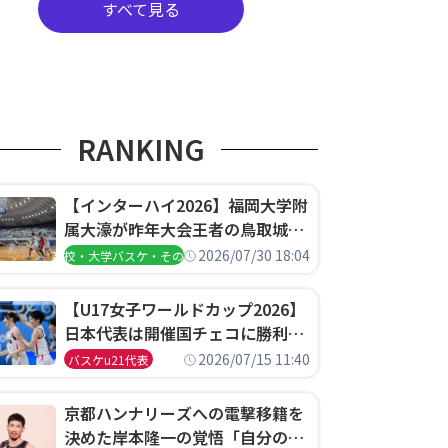
すべて見る
RANKING
【インターハイ2026】福岡大学附
属大濠が昨年大会王者の鳥取城北
を撃破、大阪薫英女学院は岐阜女
2026/07/30 18:04
高校・大学バスケ・その他
子に完勝、大会3日目試合結果
【U17女子ワールドカップ2026】
日本代表は開催国チェコに勝利し
て予選グループ3連勝で首位通
2026/07/15 11:40
バスケu21代表
過！準々決勝の相手はエジプトに
決定
京都ハンナリーズへの電撃移籍を
決めた岸本隆一の覚悟「自分のエ