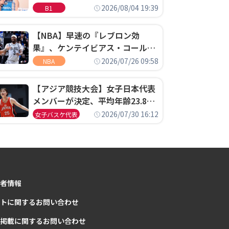
ゴというちっぽけなことのため
2026/08/04 19:39
B1
に、京都に来たわけではない」
【NBA】早速の『レブロン効
果』、ケンテイビアス・コールド
ウェル・ポープがセブンティシク
2026/07/26 09:58
NBA
サーズに1年契約で加入
【アジア競技大会】女子日本代表
メンバーが決定、平均年齢23.8歳
のフレッシュなメンバーが日本開
2026/07/30 16:12
女子バスケ代表
催の大舞台で頂点を狙う
者情報
トに関するお問い合わせ
掲載に関するお問い合わせ