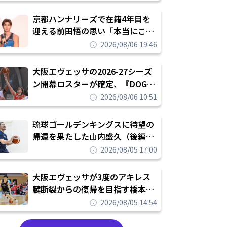
れを告げてプロ転向を決断
京都ハンナリーズで在籍4年目を
迎える前田悟の思い「本当にこの
チームで勝ちたい、負けたまま舐
2026/08/06 19:46
められたまま終わりたくない」
大阪エヴェッサの2026-27シーズ
ン開幕ロスターが確定、『DOG
FIGHT』のチームカルチャーを推
2026/08/06 10:51
し進めて結果を求めるシーズンへ
琉球ゴールデンキングスに待望の
帰還を果たした山内盛久（後編）
「1人のウチナーンチュとしてみ
2026/08/05 17:00
んなが誇りに思えるチームにして
いく」
大阪エヴェッサが3度のアキレス
腱断裂からの復帰を目指す橋本拓
哉と契約を締結「もう一度コート
2026/08/05 14:54
に立ちたい」