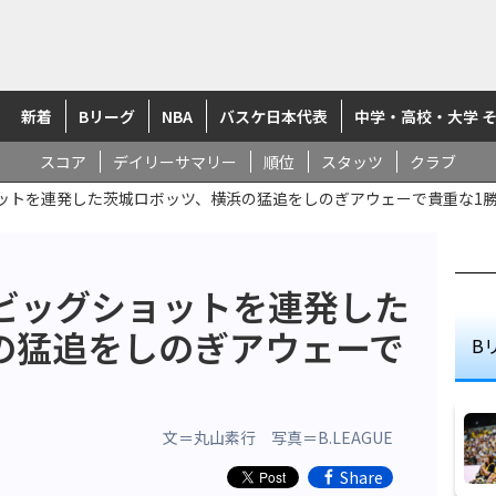
新着
Bリーグ
NBA
バスケ日本代表
中学・高校・大学 
スコア
デイリーサマリー
順位
スタッツ
クラブ
ットを連発した茨城ロボッツ、横浜の猛追をしのぎアウェーで貴重な1
ビッグショットを連発した
の猛追をしのぎアウェーで
B
文＝丸山素行 写真＝B.LEAGUE
Share