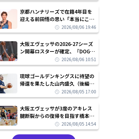
れを告げてプロ転向を決断
京都ハンナリーズで在籍4年目を
迎える前田悟の思い「本当にこの
チームで勝ちたい、負けたまま舐
2026/08/06 19:46
められたまま終わりたくない」
大阪エヴェッサの2026-27シーズ
ン開幕ロスターが確定、『DOG
FIGHT』のチームカルチャーを推
2026/08/06 10:51
し進めて結果を求めるシーズンへ
琉球ゴールデンキングスに待望の
帰還を果たした山内盛久（後編）
「1人のウチナーンチュとしてみ
2026/08/05 17:00
んなが誇りに思えるチームにして
いく」
大阪エヴェッサが3度のアキレス
腱断裂からの復帰を目指す橋本拓
哉と契約を締結「もう一度コート
2026/08/05 14:54
に立ちたい」