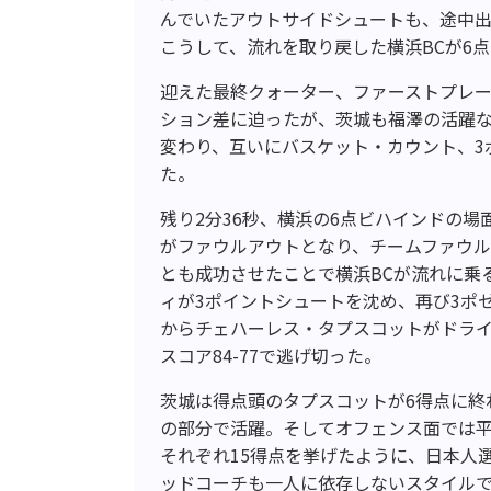
んでいたアウトサイドシュートも、途中出
こうして、流れを取り戻した横浜BCが6
迎えた最終クォーター、ファーストプレー
ション差に迫ったが、茨城も福澤の活躍
変わり、互いにバスケット・カウント、3
た。
残り2分36秒、横浜の6点ビハインドの場
がファウルアウトとなり、チームファウル
とも成功させたことで横浜BCが流れに乗
ィが3ポイントシュートを沈め、再び3ポ
からチェハーレス・タプスコットがドラ
スコア84-77で逃げ切った。
茨城は得点頭のタプスコットが6得点に終
の部分で活躍。そしてオフェンス面では平
それぞれ15得点を挙げたように、日本人
ッドコーチも一人に依存しないスタイル