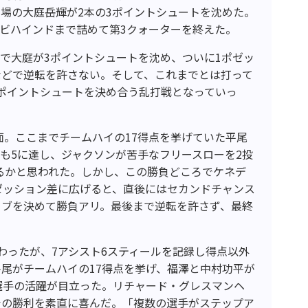
場の大庭岳輝が2本の3ポイントシュートを沈めた。
点ビハインドまで詰めて第3クォーターを終えた。
で大庭が3ポイントシュートを沈め、ついに1ポゼッ
などで逆転を許さない。そして、これまでとは打って
ポイントシュートを決め合う乱打戦となっていっ
面。ここまでチームハイの17得点を挙げていた平尾
も5に達し、ジャクソンが苦手なフリースローを2投
るかと思われた。しかし、この勝負どころでケネデ
ゼッション差に広げると、直後にはセカンドチャンス
イブを決めて勝負アリ。最後まで逆転を許さず、最終
わったが、7アシスト6スティールを記録し得点以外
尾がチームハイの17得点を挙げ、福澤と中村功平が
選手の活躍が目立った。リチャード・グレスマンヘ
での勝利を素直に喜んだ。「複数の選手がステップア