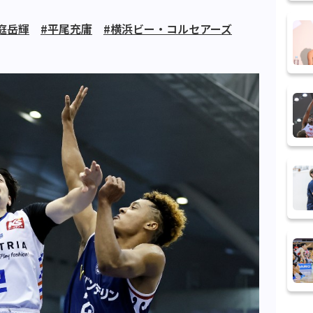
庭岳輝
#平尾充庸
#横浜ビー・コルセアーズ