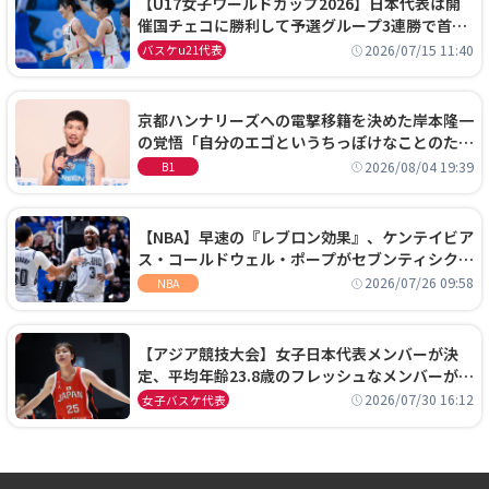
【U17女子ワールドカップ2026】日本代表は開
催国チェコに勝利して予選グループ3連勝で首位
通過！準々決勝の相手はエジプトに決定
2026/07/15 11:40
バスケu21代表
京都ハンナリーズへの電撃移籍を決めた岸本隆一
の覚悟「自分のエゴというちっぽけなことのため
に、京都に来たわけではない」
2026/08/04 19:39
B1
【NBA】早速の『レブロン効果』、ケンテイビア
ス・コールドウェル・ポープがセブンティシクサ
ーズに1年契約で加入
2026/07/26 09:58
NBA
【アジア競技大会】女子日本代表メンバーが決
定、平均年齢23.8歳のフレッシュなメンバーが日
本開催の大舞台で頂点を狙う
2026/07/30 16:12
女子バスケ代表