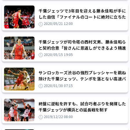
千葉ジェッツで3年目を迎える藤永佳昭が手に
した自信「ファイナルのコートに絶対に立ちた
い」
2020/05/21 12:00
千葉ジェッツが司令塔の西村文男、藤永佳昭ら
と契約合意「皆さんに恩返しができるよう精進
してまいります」
2020/05/15 19:05
サンロッカーズ渋谷の強烈プレッシャーを跳ね
除けた千葉ジェッツ、テンポを落とない高速バ
スケで8連勝を達成
2020/01/30 07:15
終盤に逆転を許すも、試合巧者ぶりを発揮した
千葉ジェッツが横浜との延長戦を制す
2019/12/22 08:00