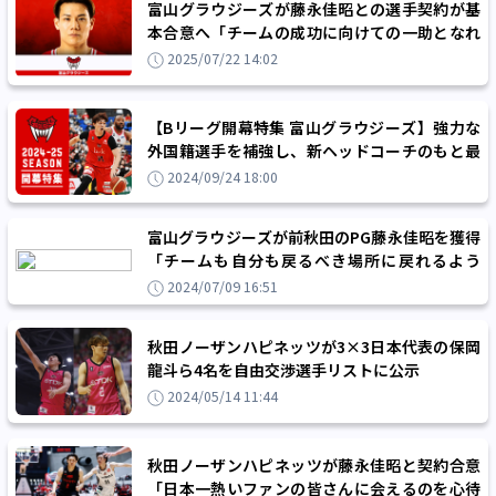
富山グラウジーズが藤永佳昭との選手契約が基
本合意へ「チームの成功に向けての一助となれ
るよう努めていきます」
2025/07/22 14:02
【Bリーグ開幕特集 富山グラウジーズ】強力な
外国籍選手を補強し、新ヘッドコーチのもと最
短でのB1復帰を目指す！
2024/09/24 18:00
富山グラウジーズが前秋田のPG藤永佳昭を獲得
「チームも自分も戻るべき場所に戻れるよう
に、全力を尽くします」
2024/07/09 16:51
秋田ノーザンハピネッツが3×3日本代表の保岡
龍斗ら4名を自由交渉選手リストに公示
2024/05/14 11:44
秋田ノーザンハピネッツが藤永佳昭と契約合意
「日本一熱いファンの皆さんに会えるのを心待