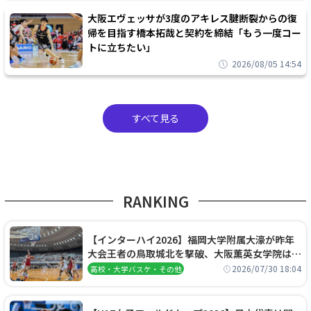
大阪エヴェッサが3度のアキレス腱断裂からの復
帰を目指す橋本拓哉と契約を締結「もう一度コー
トに立ちたい」
2026/08/05 14:54
すべて見る
RANKING
【インターハイ2026】福岡大学附属大濠が昨年
大会王者の鳥取城北を撃破、大阪薫英女学院は岐
阜女子に完勝、大会3日目試合結果
2026/07/30 18:04
高校・大学バスケ・その他