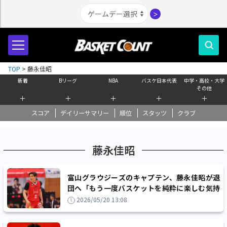
＞
TOP
>
藤永佳昭
新着
Bリーグ
NBA
バスケ日本代表
中学・高校・大学
その他
＋
＋
＋
＋
＋
スコア
デイリーサマリー
順位
スタッツ
クラブ
藤永佳昭
富山グラウジーズのキャプテン、藤永佳昭が退
団へ「もう一度バスケットを純粋に楽しむ気持
ちを取り戻すことができました」
2026/05/20 13:08