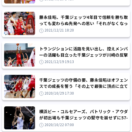
藤永佳昭、千葉ジェッツ4年目で信頼を勝ち取
っても変わらぬ先発への思い「それがなくなっ
たらここにいる意味はない」
2021/12/21 18:20
トランジションに活路を見い出し、控えメンバ
ーの活躍も目立った千葉ジェッツが川崎の反撃
をしのぎ同一カード連敗を回避
2021/12/19 19:13
千葉ジェッツの守備の要、藤永佳昭はオフェン
スでの成長を誓う「その上で最後に頂点に立て
れば」
2020/10/29 17:30
横浜ビー・コルセアーズ、パトリック・アウダ
が初出場も千葉ジェッツの堅守を崩せずに57-
79と完敗
2020/10/22 07:00