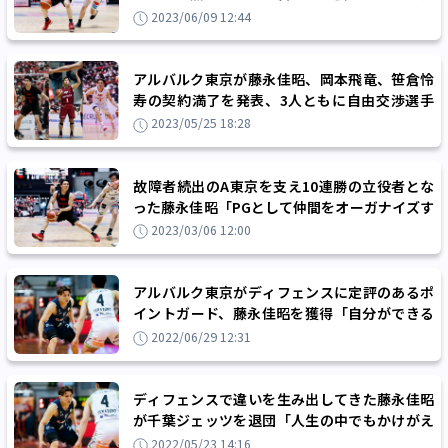
ちにしております」
2023/06/09 12:44
アルバルク東京が藤永佳昭、岡本飛竜、笹倉怜
寿の契約満了を発表、3人ともに自由交渉選手
リスト入りへ
2023/05/25 18:28
故障者続出のA東京を支え10連勝の立役者とな
った藤永佳昭「PGとして仲間をオーガナイズす
る力を信頼されている」
2023/03/06 12:00
アルバルク東京がディフェンスに定評のあるポ
イントガード、藤永佳昭を獲得「自分ができる
ことを理解し、日々邁進していきたい」
2022/06/29 12:31
ディフェンスで違いを生み出してきた藤永佳昭
が千葉ジェッツを退団「人生の中でもかけがえ
のない4年間でした」
2022/05/23 14:16