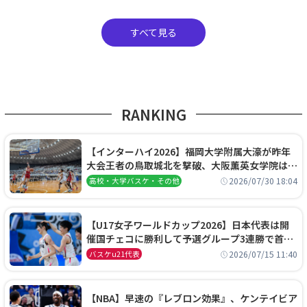
すべて見る
RANKING
【インターハイ2026】福岡大学附属大濠が昨年
大会王者の鳥取城北を撃破、大阪薫英女学院は岐
阜女子に完勝、大会3日目試合結果
2026/07/30 18:04
高校・大学バスケ・その他
【U17女子ワールドカップ2026】日本代表は開
催国チェコに勝利して予選グループ3連勝で首位
通過！準々決勝の相手はエジプトに決定
2026/07/15 11:40
バスケu21代表
【NBA】早速の『レブロン効果』、ケンテイビア