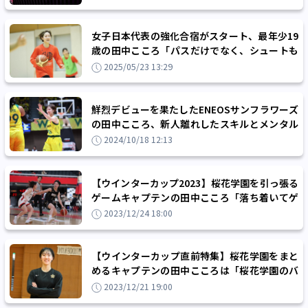
女子日本代表の強化合宿がスタート、最年少19
歳の田中こころ「パスだけでなく、シュートも
あるよと見せていきたい」
2025/05/23 13:29
鮮烈デビューを果たしたENEOSサンフラワーズ
の田中こころ、新人離れしたスキルとメンタル
「コート上で遠慮をすることはないです」
2024/10/18 12:13
【ウインターカップ2023】桜花学園を引っ張る
ゲームキャプテンの田中こころ「落ち着いてゲ
ームメーク」を意識
2023/12/24 18:00
【ウインターカップ直前特集】桜花学園をまと
めるキャプテンの田中こころは「桜花学園のバ
スケを楽しんで継続」して王座奪還を狙う
2023/12/21 19:00