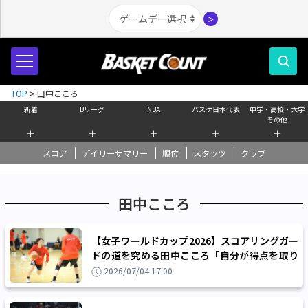
＞
TOP
>
田中こころ
新着
Bリーグ
NBA
バスケ日本代表
中学・高校・大学
その他
＋
＋
＋
＋
＋
スコア
デイリーサマリー
順位
スタッツ
クラブ
田中こころ
【女子ワールドカップ2026】スコアリングガー
ドの道を究める田中こころ「自分が得点を取り
に行くことで日本のペースに持っていく」
2026/07/04 17:00