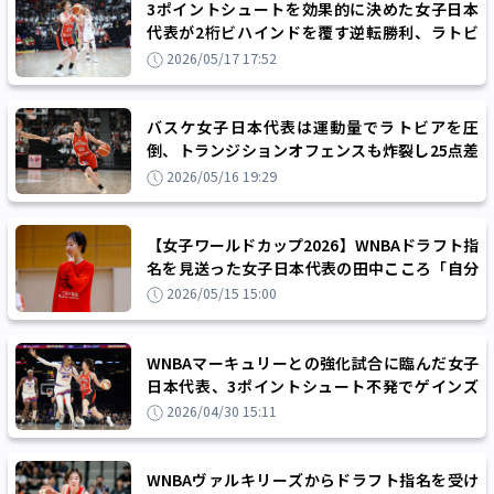
3ポイントシュートを効果的に決めた女子日本
代表が2桁ビハインドを覆す逆転勝利、ラトビ
アとの強化試合を2連勝で終える
2026/05/17 17:52
バスケ女子日本代表は運動量でラトビアを圧
倒、トランジションオフェンスも炸裂し25点差
の快勝
2026/05/16 19:29
【女子ワールドカップ2026】WNBAドラフト指
名を見送った女子日本代表の田中こころ「自分
の実力を見せつけてから行けばいい」
2026/05/15 15:00
WNBAマーキュリーとの強化試合に臨んだ女子
日本代表、3ポイントシュート不発でゲインズ
ヘッドコーチの古巣に大敗
2026/04/30 15:11
WNBAヴァルキリーズからドラフト指名を受け