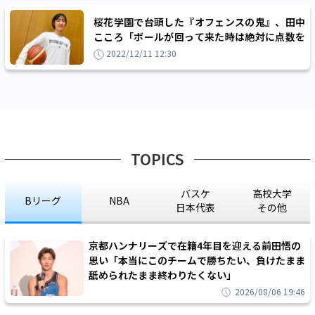
桜花学園で台頭した『オフェンスの鬼』、田中
こころ「ボールが回って来た時は絶対に点数を
決める気持ちで」
2022/12/11 12:30
TOPICS
バスケ
高校大学
Bリーグ
NBA
日本代表
その他
京都ハンナリーズで在籍4年目を迎える前田悟の
思い「本当にこのチームで勝ちたい、負けたまま
舐められたまま終わりたくない」
2026/08/06 19:46