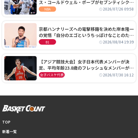
ス・コールドウェル・ポープがセブンティシクサ
ーズに1年契約で加入
2026/07/26 09:58
NBA
京都ハンナリーズへの電撃移籍を決めた岸本隆一
の覚悟「自分のエゴというちっぽけなことのため
に、京都に来たわけではない」
2026/08/04 19:39
B1
【アジア競技大会】女子日本代表メンバーが決
定、平均年齢23.8歳のフレッシュなメンバーが日
本開催の大舞台で頂点を狙う
2026/07/30 16:12
女子バスケ代表
TOP
新着一覧