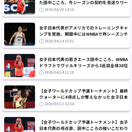
た田中こころ、今シーズンの契約を見送りワー
ルドカップとWリーグに向けた活動に専念
2026/04/20 14:10
女子日本代表がアメリカでのトレーニングキャ
ンプを実施、期間中にはWNBAで昨シーズンチ
ャンピオンに輝いたエーシズなどと対戦予定
2026/04/14 15:52
女子日本代表の若きエース田中こころ、WNBA
ドラフトでヴァルキリーズから3巡目全体38位
で指名を受ける
2026/04/14 11:18
【女子ワールドカップ予選トーナメント】最終
クォーターに4得点しか奪えなかった女子日本
代表、オーストラリアに痛恨の逆転負け
2026/03/12 22:54
【女子ワールドカップ予選トーナメント】女子
日本代表の得点源、田中こころの強いこだわり