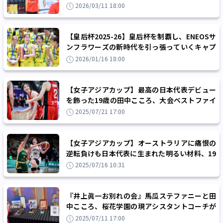
「シュート力は今回も引き続き見せつけたい」
2026/03/11 18:00
【皇后杯2025-26】皇后杯を制覇し、ENEOSサ
ンフラワーズの新時代を引っ張っていくキャプ
テンの星杏璃と若きエースの田中こころ
2026/01/16 18:00
【女子アジアカップ】最高の日本代表デビュー
を飾った19歳の田中こころ、大会ベストファイ
ブに「全員で取った賞です」
2025/07/21 17:00
【女子アジアカップ】オーストラリアに痛恨の
逆転負けも日本代表に生まれた明るい材料、19
歳の田中こころが取り戻した自分らしさ
2025/07/16 10:31
『井上眞一お別れの会』馬瓜ステファニーと田
中こころ、桜花学園の現アシスタントコーチが
語る井上先生の姿
2025/07/11 17:00