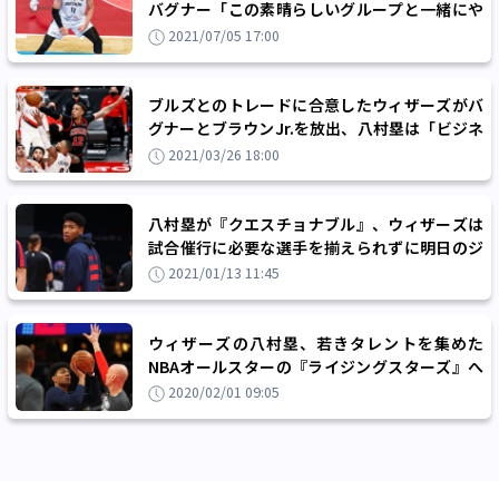
バグナー「この素晴らしいグループと一緒にや
れることに特別な意味がある」
2021/07/05 17:00
ブルズとのトレードに合意したウィザーズがバ
グナーとブラウンJr.を放出、八村塁は「ビジネ
スなので仕方ない」
2021/03/26 18:00
八村塁が『クエスチョナブル』、ウィザーズは
試合催行に必要な選手を揃えられずに明日のジ
ャズ戦が延期決定
2021/01/13 11:45
ウィザーズの八村塁、若きタレントを集めた
NBAオールスターの『ライジングスターズ』へ
の出場が決まり「楽しみ」
2020/02/01 09:05