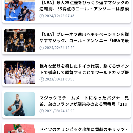
【NBA】最大25点差をひっくり返すマジックの
逆転劇、35得点のコール・アンソニーは感涙
「やっと勝利に貢献できた」
2024/12/23 07:45
【NBA】プレーオフ進出へモチベーションを燃
やすマジック、コール・アンソニー「NBAで最
高のセカンドユニットになれる」
2024/02/24 12:20
様々な武器を擁したドイツ代表、勝てるポイン
トで徹底して勝負することでワールドカップ優
勝を勝ち取る
2023/09/11 09:50
マジックでチームメートになったバグナー兄
弟、弟のフランツが馴染みのある背番号『21』
を再契約祝いに兄モリッツに譲る
2021/08/24 18:00
ドイツのオリンピック出場に貢献のモリッツ・