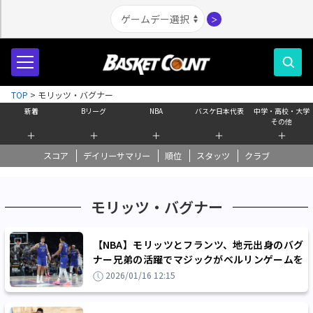
＞
TOP
>
モリッツ・バグナー
新着
Bリーグ
NBA
バスケ日本代表
中学・高校・大学
その他
＋
＋
＋
＋
＋
スコア
デイリーサマリー
順位
スタッツ
クラブ
モリッツ・バグナー
【NBA】モリッツとフランツ、地元出身のバグ
ナー兄弟の活躍でマジックがベルリンゲームを
制す「感謝の気持ちしかない」
2026/01/16 12:15