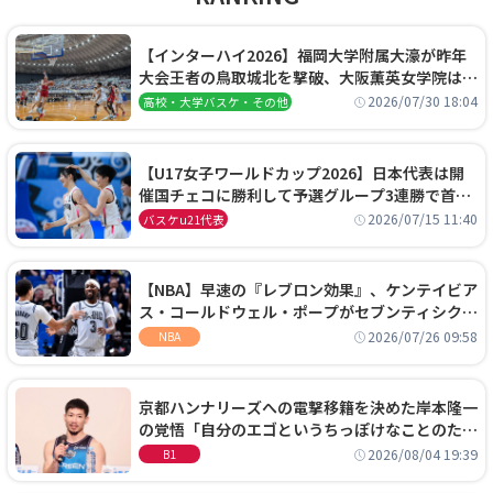
【インターハイ2026】福岡大学附属大濠が昨年
大会王者の鳥取城北を撃破、大阪薫英女学院は岐
阜女子に完勝、大会3日目試合結果
2026/07/30 18:04
高校・大学バスケ・その他
【U17女子ワールドカップ2026】日本代表は開
催国チェコに勝利して予選グループ3連勝で首位
通過！準々決勝の相手はエジプトに決定
2026/07/15 11:40
バスケu21代表
【NBA】早速の『レブロン効果』、ケンテイビア
ス・コールドウェル・ポープがセブンティシクサ
ーズに1年契約で加入
2026/07/26 09:58
NBA
京都ハンナリーズへの電撃移籍を決めた岸本隆一
の覚悟「自分のエゴというちっぽけなことのため
に、京都に来たわけではない」
2026/08/04 19:39
B1