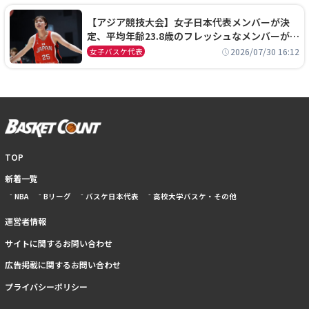
【アジア競技大会】女子日本代表メンバーが決
定、平均年齢23.8歳のフレッシュなメンバーが日
本開催の大舞台で頂点を狙う
2026/07/30 16:12
女子バスケ代表
TOP
新着一覧
NBA
Bリーグ
バスケ日本代表
高校大学バスケ・その他
運営者情報
サイトに関するお問い合わせ
広告掲載に関するお問い合わせ
プライバシーポリシー