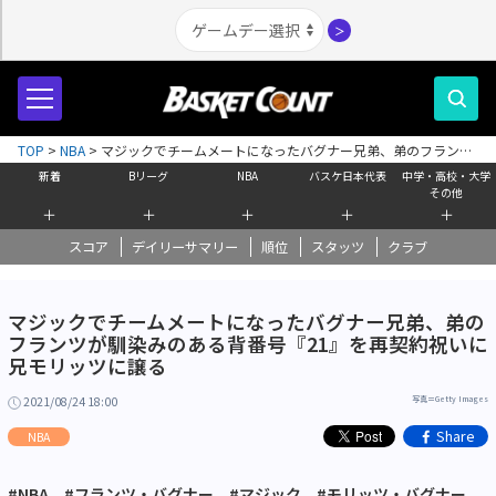
＞
TOP
>
NBA
>
マジックでチームメートになったバグナー兄弟、弟のフランツ
が馴染みのある背番号『21』を再契約祝いに兄モリッツに譲る
新着
Bリーグ
NBA
バスケ日本代表
中学・高校・大学
その他
＋
＋
＋
＋
＋
スコア
デイリーサマリー
順位
スタッツ
クラブ
マジックでチームメートになったバグナー兄弟、弟の
フランツが馴染みのある背番号『21』を再契約祝いに
兄モリッツに譲る
2021/08/24 18:00
写真＝Getty Images
Share
NBA
#NBA
#フランツ・バグナー
#マジック
#モリッツ・バグナー