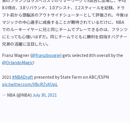
弟のフランツはラスベガスでのサマーリーグで5試合に出場し、平均
8.0得点、3.8リバウンド、1.0アシスト、1.2スティールを記録。ドラ
フト前から頭脳派のアウトサイドシューターとして評価され、今後は
マジックの中心選手に成長することが期待されているだけに、NBA
でのルーキーイヤーに兄と同じチームでプレーできるのは、フランツ
にとっても心強いはずだ。同じチームでともに勝利を目指すバグナー
兄弟の活躍に注目したい。
Franz Wagner (
@franzboogie
) gets selected 8th overall by the
@OrlandoMagic
!
2021
#NBADraft
presented by State Farm on ABC/ESPN
pic.twitter.com/VBcRZvXUpL
— NBA (@NBA)
July 30, 2021