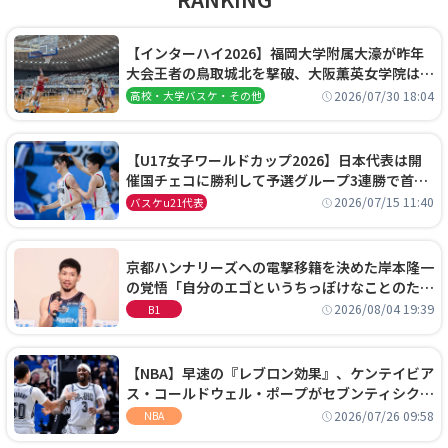
【インターハイ2026】福岡大学附属大濠が昨年
大会王者の鳥取城北を撃破、大阪薫英女学院は岐
阜女子に完勝、大会3日目試合結果
2026/07/30 18:04
高校・大学バスケ・その他
【U17女子ワールドカップ2026】日本代表は開
催国チェコに勝利して予選グループ3連勝で首位
通過！準々決勝の相手はエジプトに決定
2026/07/15 11:40
バスケu21代表
京都ハンナリーズへの電撃移籍を決めた岸本隆一
の覚悟「自分のエゴというちっぽけなことのため
に、京都に来たわけではない」
2026/08/04 19:39
B1
【NBA】早速の『レブロン効果』、ケンテイビア
ス・コールドウェル・ポープがセブンティシクサ
ーズに1年契約で加入
2026/07/26 09:58
NBA