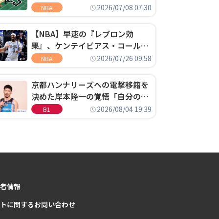
明「キャップの70％が2人の選手
2026/07/08 07:30
NBA
に集中するチームでは勝てない」
【NBA】早速の『レブロン効
果』、ケンテイビアス・コールド
ウェル・ポープがセブンティシク
2026/07/26 09:58
NBA
サーズに1年契約で加入
京都ハンナリーズへの電撃移籍を
決めた岸本隆一の覚悟「自分のエ
ゴというちっぽけなことのため
2026/08/04 19:39
B1
に、京都に来たわけではない」
者情報
トに関するお問い合わせ