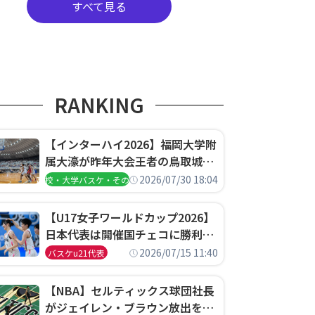
すべて見る
RANKING
【インターハイ2026】福岡大学附
属大濠が昨年大会王者の鳥取城北
を撃破、大阪薫英女学院は岐阜女
2026/07/30 18:04
高校・大学バスケ・その他
子に完勝、大会3日目試合結果
【U17女子ワールドカップ2026】
日本代表は開催国チェコに勝利し
て予選グループ3連勝で首位通
2026/07/15 11:40
バスケu21代表
過！準々決勝の相手はエジプトに
決定
【NBA】セルティックス球団社長
がジェイレン・ブラウン放出を説