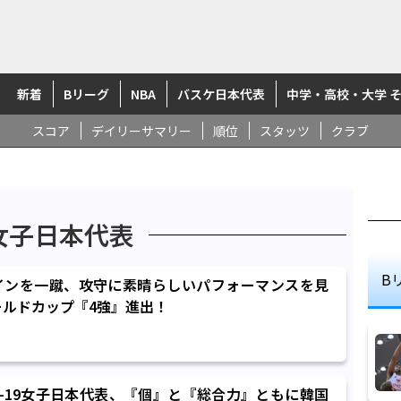
新着
Bリーグ
NBA
バスケ日本代表
中学・高校・大学 
スコア
デイリーサマリー
順位
スタッツ
クラブ
9女子日本代表
B
インを一蹴、攻守に素晴らしいパフォーマンスを見
ールドカップ『4強』進出！
-19女子日本代表、『個』と『総合力』ともに韓国