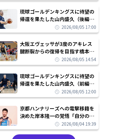
し進めて結果を求めるシーズンへ
琉球ゴールデンキングスに待望の
帰還を果たした山内盛久（後編）
「1人のウチナーンチュとしてみ
2026/08/05 17:00
んなが誇りに思えるチームにして
いく」
大阪エヴェッサが3度のアキレス
腱断裂からの復帰を目指す橋本拓
哉と契約を締結「もう一度コート
2026/08/05 14:54
に立ちたい」
琉球ゴールデンキングスに待望の
帰還を果たした山内盛久（前編）
「キングスが積み上げてきたもの
2026/08/05 12:00
を次の世代に繋いでいくのがやり
甲斐」
京都ハンナリーズへの電撃移籍を
決めた岸本隆一の覚悟「自分のエ
ゴというちっぽけなことのため
2026/08/04 19:39
に、京都に来たわけではない」