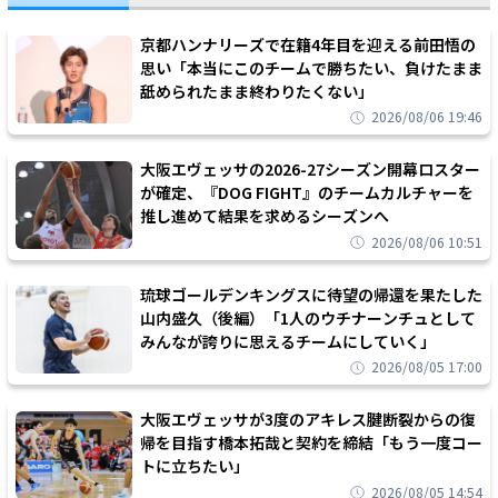
京都ハンナリーズで在籍4年目を迎える前田悟の
思い「本当にこのチームで勝ちたい、負けたまま
舐められたまま終わりたくない」
2026/08/06 19:46
大阪エヴェッサの2026-27シーズン開幕ロスター
が確定、『DOG FIGHT』のチームカルチャーを
推し進めて結果を求めるシーズンへ
2026/08/06 10:51
琉球ゴールデンキングスに待望の帰還を果たした
山内盛久（後編）「1人のウチナーンチュとして
みんなが誇りに思えるチームにしていく」
2026/08/05 17:00
大阪エヴェッサが3度のアキレス腱断裂からの復
帰を目指す橋本拓哉と契約を締結「もう一度コー
トに立ちたい」
2026/08/05 14:54