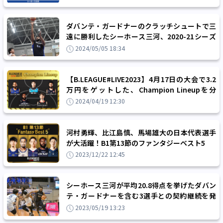
ダバンテ・ガードナーのクラッチシュートで三
遠に勝利したシーホース三河、2020-21シーズ
ン以来のチャンピオンシップ進出決定
2024/05/05 18:34
【B.LEAGUE#LIVE2023】4月17日の大会で3.2
万円をゲットした、Champion Lineupを分
析！
2024/04/19 12:30
河村勇輝、比江島慎、馬場雄大の日本代表選手
が大活躍！B1第13節のファンタジーベスト5
2023/12/22 12:45
シーホース三河が平均20.8得点を挙げたダバン
テ・ガードナーを含む3選手との契約継続を発
表
2023/05/19 13:23