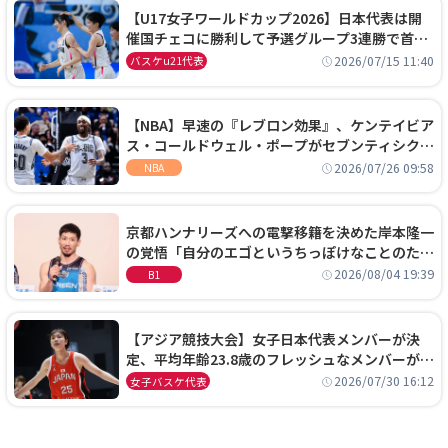
【U17女子ワールドカップ2026】日本代表は開
催国チェコに勝利して予選グループ3連勝で首位
通過！準々決勝の相手はエジプトに決定
2026/07/15 11:40
バスケu21代表
【NBA】早速の『レブロン効果』、ケンテイビア
ス・コールドウェル・ポープがセブンティシクサ
ーズに1年契約で加入
2026/07/26 09:58
NBA
京都ハンナリーズへの電撃移籍を決めた岸本隆一
の覚悟「自分のエゴというちっぽけなことのため
に、京都に来たわけではない」
2026/08/04 19:39
B1
【アジア競技大会】女子日本代表メンバーが決
定、平均年齢23.8歳のフレッシュなメンバーが日
本開催の大舞台で頂点を狙う
2026/07/30 16:12
女子バスケ代表