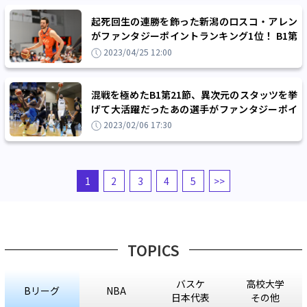
起死回生の連勝を飾った新潟のロスコ・アレン
がファンタジーポイントランキング1位！ B1第
34節レビュー
2023/04/25 12:00
混戦を極めたB1第21節、異次元のスタッツを挙
げて大活躍だったあの選手がファンタジーポイ
ント1位に！
2023/02/06 17:30
1
2
3
4
5
>>
TOPICS
バスケ
高校大学
Bリーグ
NBA
日本代表
その他