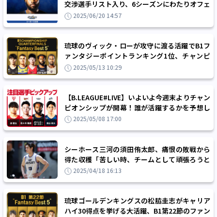
交渉選手リスト入り、6シーズンにわたりオフェ
ンスの中核を担う
2025/06/20 14:57
琉球のヴィック・ローが攻守に渡る活躍でB1フ
ァンタジーポイントランキング1位、チャンピ
オンシップ準々決勝のファンタジーベスト5
2025/05/13 10:29
【B.LEAGUE#LIVE】いよいよ今週末よりチャン
ピオンシップが開幕！誰が活躍するかを予想し
て試合をもっと楽しもう!!
2025/05/08 17:00
シーホース三河の須田侑太郎、痛恨の敗戦から
得た収穫「苦しい時、チームとして頑張ろうと
一体感を感じることができた」
2025/04/18 16:13
琉球ゴールデンキングスの松脇圭志がキャリア
ハイ30得点を挙げる大活躍、B1第22節のファン