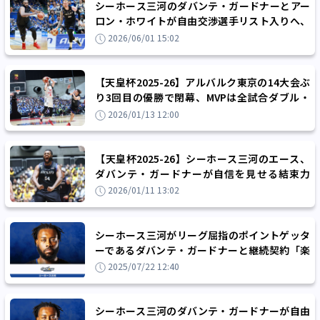
シーホース三河のダバンテ・ガードナーとアー
ロン・ホワイトが自由交渉選手リスト入りへ、
クラブは引き続き交渉を継続
2026/06/01 15:02
【天皇杯2025-26】アルバルク東京の14大会ぶ
り3回目の優勝で閉幕、MVPは全試合ダブル・
ダブルのライアン・ロシターが初受賞
2026/01/13 12:00
【天皇杯2025-26】シーホース三河のエース、
ダバンテ・ガードナーが自信を見せる結束力
「チームメートを家族のように愛している」
2026/01/11 13:02
シーホース三河がリーグ屈指のポイントゲッタ
ーであるダバンテ・ガードナーと継続契約「楽
しんで頂点をめざして戦いましょう!!!」
2025/07/22 12:40
シーホース三河のダバンテ・ガードナーが自由