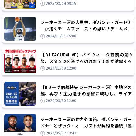
タジーベスト5！
2025/03/04 09:15
シーホース三河の大黒柱、ダバンテ・ガードナ
ーが抱くチームファーストの思い「チームメー
トの成功をしっかりと喜びたい」
2024/11/11 15:00
【B.LEAGUE#LIVE】バイウィーク直前の第8
節、スタッツを挙げるのは誰？！誰が活躍する
か予想して試合をもっと楽しもう！
2024/11/08 12:00
【Bリーグ開幕特集 シーホース三河】中地区の
雄、再び！主力選手の慰留に成功し、ライア
ン・リッチマン指揮下での2年目の挑戦へ
2024/09/30 12:00
シーホース三河の強力外国籍、ダバンテ・ガー
ドナーとザック・オーガストが契約を継続「優
勝に向かっていきましょう」
2024/05/27 13:47