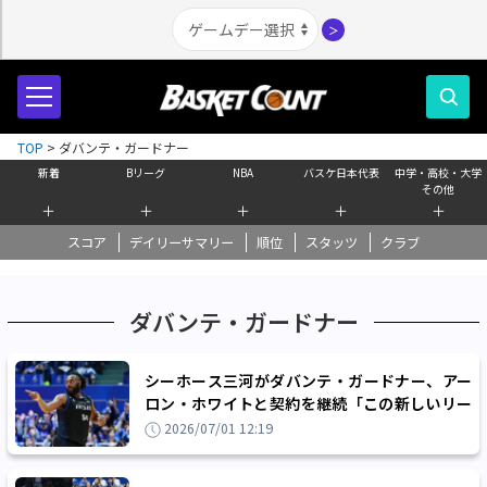
＞
TOP
>
ダバンテ・ガードナー
新着
Bリーグ
NBA
バスケ日本代表
中学・高校・大学
その他
＋
＋
＋
＋
＋
スコア
デイリーサマリー
順位
スタッツ
クラブ
ダバンテ・ガードナー
シーホース三河がダバンテ・ガードナー、アー
ロン・ホワイトと契約を継続「この新しいリー
グで最高のスタートを切りましょう」
2026/07/01 12:19