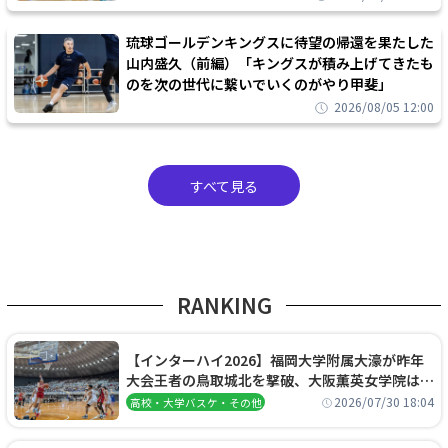
琉球ゴールデンキングスに待望の帰還を果たした
山内盛久（前編）「キングスが積み上げてきたも
のを次の世代に繋いでいくのがやり甲斐」
2026/08/05 12:00
すべて見る
RANKING
【インターハイ2026】福岡大学附属大濠が昨年
大会王者の鳥取城北を撃破、大阪薫英女学院は岐
阜女子に完勝、大会3日目試合結果
2026/07/30 18:04
高校・大学バスケ・その他