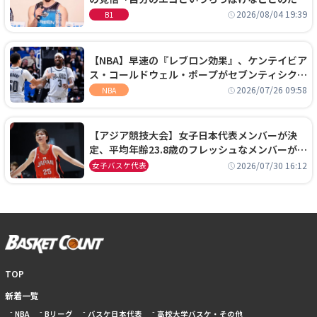
に、京都に来たわけではない」
2026/08/04 19:39
B1
【NBA】早速の『レブロン効果』、ケンテイビア
ス・コールドウェル・ポープがセブンティシクサ
ーズに1年契約で加入
2026/07/26 09:58
NBA
【アジア競技大会】女子日本代表メンバーが決
定、平均年齢23.8歳のフレッシュなメンバーが日
本開催の大舞台で頂点を狙う
2026/07/30 16:12
女子バスケ代表
TOP
新着一覧
NBA
Bリーグ
バスケ日本代表
高校大学バスケ・その他