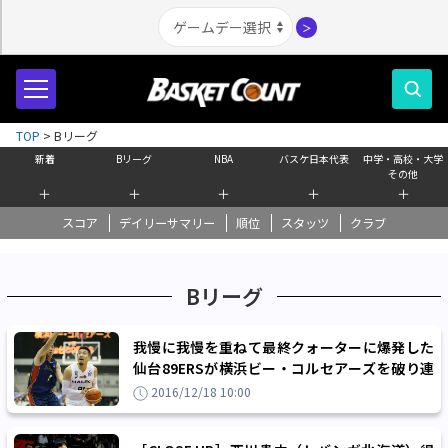
＞
TOP
>
Bリーグ
新着
Bリーグ
NBA
バスケ日本代表
中学・高校・大学
その他
＋
＋
＋
＋
＋
スコア
デイリーサマリー
順位
スタッツ
クラブ
Bリーグ
我慢に我慢を重ねて最終クォーターに爆発した
仙台89ERSが横浜ビー・コルセアーズを破り連
敗ストップ
2016/12/18 10:00