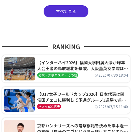
すべて見る
RANKING
【インターハイ2026】福岡大学附属大濠が昨年
大会王者の鳥取城北を撃破、大阪薫英女学院は岐
阜女子に完勝、大会3日目試合結果
2026/07/30 18:04
高校・大学バスケ・その他
【U17女子ワールドカップ2026】日本代表は開
催国チェコに勝利して予選グループ3連勝で首位
通過！準々決勝の相手はエジプトに決定
2026/07/15 11:40
バスケu21代表
京都ハンナリーズへの電撃移籍を決めた岸本隆一
の覚悟「自分のエゴというちっぽけなことのため