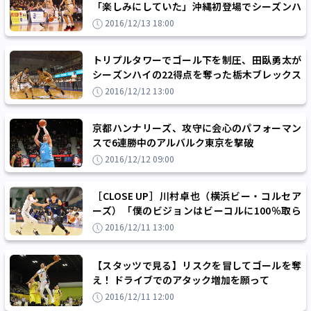
「楽しみにしていた」沖縄初登場でシーズンハ
イの活躍、バスケ王国を唸らせる
2016/12/13 18:00
トリプルタワーでゴール下を制圧、田臥勇太が
シーズンハイの22得点を奪った栃木ブレックス
が連勝
2016/12/12 13:00
京都ハンナリーズ、攻守に会心のパフォーマン
スで6連勝中のアルバルク東京を撃破
2016/12/12 09:00
［CLOSE UP］川村卓也（横浜ビー・コルセア
ーズ）「僕のビジョンはビーコルに100％取ら
れている」
2016/12/11 13:00
【スタッツで見る】リスクを冒してゴールを奪
え！ ドライブでのアタック増加を願って
2016/12/11 12:00