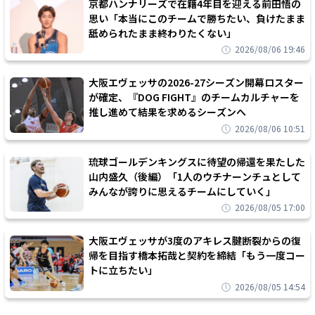
京都ハンナリーズで在籍4年目を迎える前田悟の
思い「本当にこのチームで勝ちたい、負けたまま
舐められたまま終わりたくない」
2026/08/06 19:46
大阪エヴェッサの2026-27シーズン開幕ロスター
が確定、『DOG FIGHT』のチームカルチャーを
推し進めて結果を求めるシーズンへ
2026/08/06 10:51
琉球ゴールデンキングスに待望の帰還を果たした
山内盛久（後編）「1人のウチナーンチュとして
みんなが誇りに思えるチームにしていく」
2026/08/05 17:00
大阪エヴェッサが3度のアキレス腱断裂からの復
帰を目指す橋本拓哉と契約を締結「もう一度コー
トに立ちたい」
2026/08/05 14:54