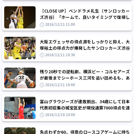
［CLOSE UP］ベンドラメ礼生（サンロッカー
ズ渋谷）「ホームで、良いタイミングで復帰し
たなと思います」
2016/12/11 11:00
大阪エヴェッサの得点源をしっかりと抑え、大
塚裕土の得点力が爆発したサンロッカーズ渋谷
が先勝
2016/12/11 10:30
残り20秒での逆転劇、横浜ビー・コルセアーズ
が最後までシーホース三河を追い詰めるも、あ
と一歩及ばず
2016/12/11 10:00
富山グラウジーズが連敗脱出、34歳にして日本
代表初招集の城宝匡史が現役通算7000得点を達
成！
2016/12/10 23:00
失点わずか60、得意のロースコアゲームに持ち