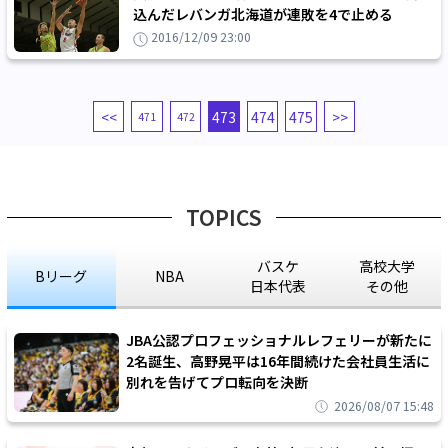
込んだレバンガ北海道が連敗を4で止める
2016/12/09 23:00
<<
473
474
475
>>
471
472
TOPICS
バスケ
高校大学
Bリーグ
NBA
日本代表
その他
JBA公認プロフェッショナルレフェリーが新たに
2名誕生、高野晃平は16年間続けた会社員生活に
別れを告げてプロ転向を決断
2026/08/07 15:48