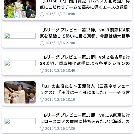
［CLOSE UP］西川貴之（レバンガ北海道）得
点にこだわりチームを高みに導くエースの覚悟
2016/12/17 10:00
［Bリーグ プレビュー第13節］vol.3 前節にA東
京を撃破して勢いに乗る京都、今節は栃木相手
に『アップセット』を狙う
2016/12/16 21:00
［Bリーグ プレビュー第13節］vol.2 名古屋D対
SR渋谷、重点強化選手による各ポジションの
『ガチンコ』マッチアップに期待
2016/12/16 19:40
「B」の主役たち～田渡修人（三遠ネオフェニ
ックス）「田渡は一回死にました」──そう言
って笑う男の復活劇
2016/12/16 18:10
［Bリーグ プレビュー第13節］vol.1 A東京に対
しロースコアの展開に持ち込みたい北海道、カ
ギはギャレット＆田中の対策
2016/12/16 17:30