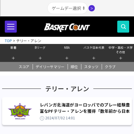
＞
TOP
>
テリー・アレン
新着
Bリーグ
NBA
バスケ日本代表
中学・高校・大学
その他
＋
＋
＋
＋
＋
スコア
デイリーサマリー
順位
スタッツ
クラブ
テリー・アレン
レバンガ北海道がヨーロッパでのプレー経験豊
富なPFテリー・アレンを獲得「数年前から日本
でプレーしたいと思っていました」
2024/07/02 14:01