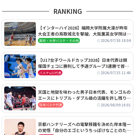
RANKING
【インターハイ2026】福岡大学附属大濠が昨年
大会王者の鳥取城北を撃破、大阪薫英女学院は岐
阜女子に完勝、大会3日目試合結果
2026/07/30 18:04
高校・大学バスケ・その他
【U17女子ワールドカップ2026】日本代表は開
催国チェコに勝利して予選グループ3連勝で首位
通過！準々決勝の相手はエジプトに決定
2026/07/15 11:40
バスケu21代表
天国と地獄を味わった男子日本代表、モンゴルの
エースにトリプル・ダブル級の活躍を許し残り
0.4秒に失点する悔しい敗戦
2026/08/09 16:01
日本バスケ代表
京都ハンナリーズへの電撃移籍を決めた岸本隆一
の覚悟「自分のエゴというちっぽけなことのため