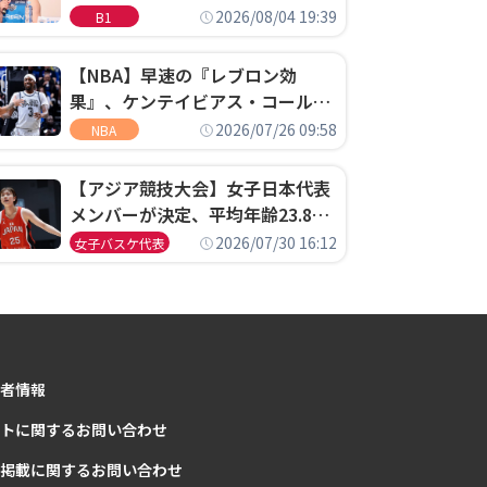
ゴというちっぽけなことのため
2026/08/04 19:39
B1
に、京都に来たわけではない」
【NBA】早速の『レブロン効
果』、ケンテイビアス・コールド
ウェル・ポープがセブンティシク
2026/07/26 09:58
NBA
サーズに1年契約で加入
【アジア競技大会】女子日本代表
メンバーが決定、平均年齢23.8歳
のフレッシュなメンバーが日本開
2026/07/30 16:12
女子バスケ代表
催の大舞台で頂点を狙う
者情報
トに関するお問い合わせ
掲載に関するお問い合わせ