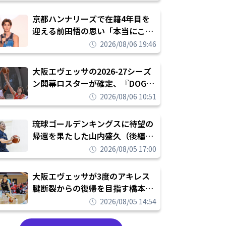
れを告げてプロ転向を決断
京都ハンナリーズで在籍4年目を
迎える前田悟の思い「本当にこの
チームで勝ちたい、負けたまま舐
2026/08/06 19:46
められたまま終わりたくない」
大阪エヴェッサの2026-27シーズ
ン開幕ロスターが確定、『DOG
FIGHT』のチームカルチャーを推
2026/08/06 10:51
し進めて結果を求めるシーズンへ
琉球ゴールデンキングスに待望の
帰還を果たした山内盛久（後編）
「1人のウチナーンチュとしてみ
2026/08/05 17:00
んなが誇りに思えるチームにして
いく」
大阪エヴェッサが3度のアキレス
腱断裂からの復帰を目指す橋本拓
哉と契約を締結「もう一度コート
2026/08/05 14:54
に立ちたい」