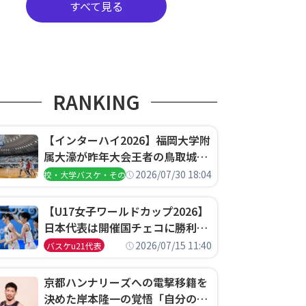
すべて見る
RANKING
【インターハイ2026】福岡大学附
属大濠が昨年大会王者の鳥取城北
を撃破、大阪薫英女学院は岐阜女
2026/07/30 18:04
高校・大学バスケ・その他
子に完勝、大会3日目試合結果
【U17女子ワールドカップ2026】
日本代表は開催国チェコに勝利し
て予選グループ3連勝で首位通
2026/07/15 11:40
バスケu21代表
過！準々決勝の相手はエジプトに
決定
京都ハンナリーズへの電撃移籍を
決めた岸本隆一の覚悟「自分のエ