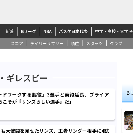
新着
Bリーグ
NBA
バスケ日本代表
中学・高校・大学 
スコア
デイリーサマリー
順位
スタッツ
クラブ
・ギレスビー
B
ードワークする脇役』3選手と契約延長、ブライア
らこそが『サンズらしい選手』だ」
けも大健闘を見せたサンズ、王者サンダー相手に4試