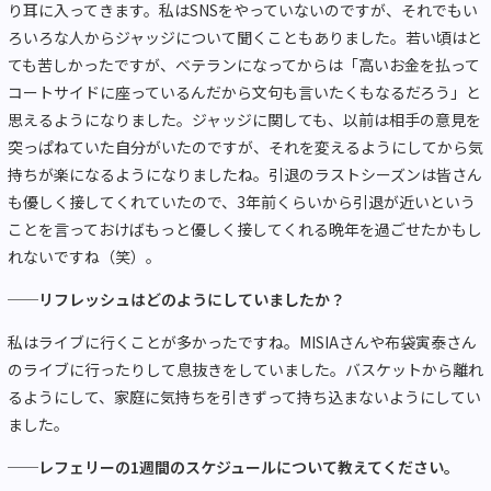
り耳に入ってきます。私はSNSをやっていないのですが、それでもい
ろいろな人からジャッジについて聞くこともありました。若い頃はと
ても苦しかったですが、ベテランになってからは「高いお金を払って
コートサイドに座っているんだから文句も言いたくもなるだろう」と
思えるようになりました。ジャッジに関しても、以前は相手の意見を
突っぱねていた自分がいたのですが、それを変えるようにしてから気
持ちが楽になるようになりましたね。引退のラストシーズンは皆さん
も優しく接してくれていたので、3年前くらいから引退が近いという
ことを言っておけばもっと優しく接してくれる晩年を過ごせたかもし
れないですね（笑）。
──リフレッシュはどのようにしていましたか？
私はライブに行くことが多かったですね。MISIAさんや布袋寅泰さん
のライブに行ったりして息抜きをしていました。バスケットから離れ
るようにして、家庭に気持ちを引きずって持ち込まないようにしてい
ました。
──レフェリーの1週間のスケジュールについて教えてください。