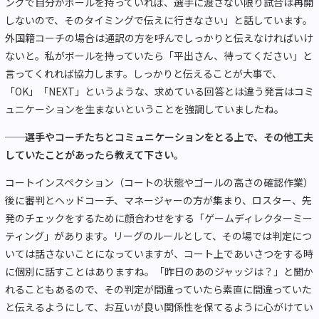
ングで自分がボールを持っていれば、選手に渡さない限り試合は再開
しないので、そのタイミングで伝えに行きなさい」と話しています。
外国籍コーチの場合は通訳の方を呼んでしっかりと伝えなければいけ
ないと。私がボールを持っていたら「平出さん、待ってください」と
言ってくれれば協力します。しっかりと伝えることが大事で、
「OK」「NEXT」というような、求めている回答とは違う発言はコミ
ュニケーションを生まないということを強調していましたね。
──選手やコーチたちとコミュニケーションをとる上で、その他工夫
していたことがあったら教えて下さい。
コートインスペクション（コートの状態やゴールの高さの確認作業）
後に審判とヘッドコーチ、マネージャーの方が集まり、ロスター、先
発のチェックをするために顔合わせをする「ゲームディレクターミー
ティング」があります。リーグのルールとして、その場では判定につ
いては話さないことになっていますが、コート上であいさつをする時
に個別に話すことはありますね。「昨日のあのジャッジは？」と聞か
れることもあるので、その判定が間違っていたら素直に間違っていた
と伝えるようにして、お互いが良い関係性を保てるように心がけてい