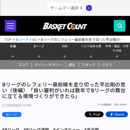
＞
TOP
>
Bリーグ
>
B1
>
Bリーグのレフェリー最前線を走り切った平出剛の思
い（後編）「良い審判がいれば数年でBリーグの舞台に立てる環境づくりがで
新着
Bリーグ
NBA
バスケ日本代表
中学・高校・大学
きたら」
その他
＋
＋
＋
＋
＋
スコア
デイリーサマリー
順位
スタッツ
クラブ
Bリーグのレフェリー最前線を走り切った平出剛の思
い（後編）「良い審判がいれば数年でBリーグの舞台
に立てる環境づくりができたら」
2026/06/27 17:00
文＝河原田高広 写真＝鈴木栄一
Share
Bリーグ
#Bリーグ
#Bリーグ速報
#インタビュー
#平出剛