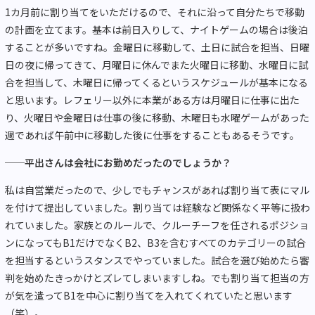
1カ月前に割り当てをいただけるので、それに沿って自分たちで移動
の計画を立てます。基本は前日入りして、ナイトゲームの場合は後泊
することが多いですね。金曜日に移動して、土日に試合を担当、日曜
日の夜に帰ってきて、月曜日に休んでまた火曜日に移動、水曜日に試
合を担当して、木曜日に帰ってくるというスケジュールが基本になる
と思います。レフェリー以外に本業がある方は月曜日に仕事に出た
り、火曜日や金曜日は仕事の後に移動、木曜日も水曜ゲームがあった
週であれば午前中に移動した後に仕事をすることもあるそうです。
──平出さんは会社にお勤めだったのでしょうか？
私は自営業だったので、少しでもチャンスがあれば割り当て表にマル
を付けて提出していました。割り当ては経験など関係なく平等に扱わ
れていました。家族とのルールで、クルーチーフを任されるポジショ
ンになってもB1だけでなくB2、B3を含むすべてのカテゴリーの試合
を担当するというスタンスでやっていました。試合を選び始めたら審
判を始めたきっかけとズレてしまいますしね。でも割り当て担当の方
が気を遣ってB1を中心に割り当てを入れてくれていたと思います
（笑）。