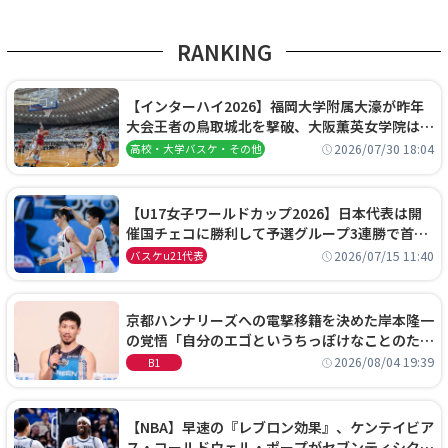
RANKING
【インターハイ2026】福岡大学附属大濠が昨年
大会王者の鳥取城北を撃破、大阪薫英女学院は岐
阜女子に完勝、大会3日目試合結果
2026/07/30 18:04
高校・大学バスケ・その他
【U17女子ワールドカップ2026】日本代表は開
催国チェコに勝利して予選グループ3連勝で首位
通過！準々決勝の相手はエジプトに決定
2026/07/15 11:40
バスケu21代表
京都ハンナリーズへの電撃移籍を決めた岸本隆一
の覚悟「自分のエゴというちっぽけなことのため
に、京都に来たわけではない」
2026/08/04 19:39
B1
【NBA】早速の『レブロン効果』、ケンテイビア
ス・コールドウェル・ポープがセブンティシクサ