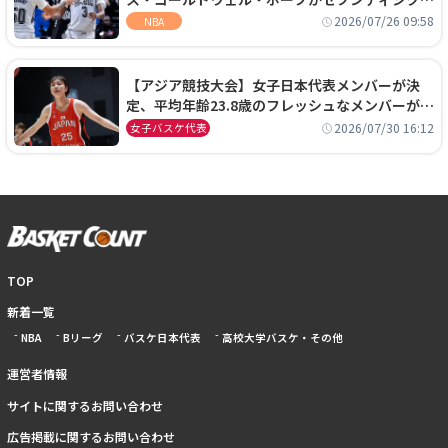
ーズに1年契約で加入
2026/07/26 09:58
NBA
【アジア競技大会】女子日本代表メンバーが決
定、平均年齢23.8歳のフレッシュなメンバーが日
本開催の大舞台で頂点を狙う
2026/07/30 16:12
女子バスケ代表
TOP
新着一覧
NBA
Bリーグ
バスケ日本代表
高校大学バスケ・その他
運営者情報
サイトに関するお問い合わせ
広告掲載に関するお問い合わせ