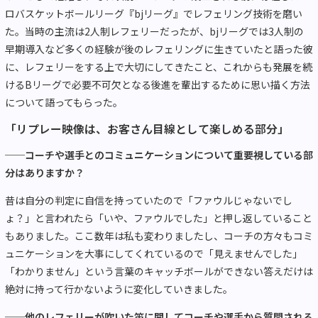
ロバスケットボールリーグ『bjリーグ』でレフェリング技術を磨い
た。当時の主流は2人制レフェリーだったが、bjリーグでは3人制の
早期導入など多くの経験が後のレフェリングに生きていたと語った彼
に、レフェリーをする上で大切にしてきたこと、これからも発展を続
けるBリーグで必要不可欠となる後進を輩出するために思い描く方法
について語ってもらった。
「リプレー映像は、お客さん目線として楽しめる部分」
──コーチや選手とのコミュニケーションについて重要視している部
分はありますか？
昔は自分の判定に自信を持っていたので「ファウルじゃないでし
ょ？」と言われたら「いや、ファウルでした」と押し返していること
もありました。ここ数年は私も変わりましたし、コーチの方々もコミ
ュニケーションを大事にしてくれているので「見えませんでした」
「わかりません」という言葉のキャッチボールができない答えだけは
絶対に持って行かないように変化していきました。
──他のレフェリーが吹いた笛に関してコーチや選手から質問される