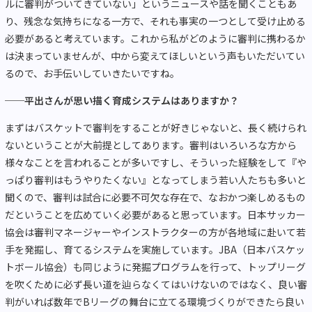
ルに審判がついてきていない」というニュースや話を聞くこともあ
り、残念な気持ちになる一方で、それも事実の一つとして受け止める
必要があると考えています。これから私がどのように審判に携わるか
は決まっていませんが、中から変えてほしいという声もいただいてい
るので、お手伝いしていきたいですね。
──平出さんが思い描く育成システムはありますか？
まずはバスケットで審判をすることが好きじゃないと、長く続けられ
ないということが大前提としてあります。審判はいろいろな方から
様々なことを言われることが多いですし、そういった経験をして『や
っぱり審判はもうやりたくない』となってしまう若い人たちも多いと
聞くので、審判は試合に必要不可欠な存在で、なおかつ楽しめるもの
だということを広めていく必要があると思っています。日本サッカー
協会は審判マネージャーやインストラクターの方が各地域に赴いて若
手を発掘し、育てるシステムを実施しています。JBA（日本バスケッ
トボール協会）も同じように発掘プログラムを行って、トップリーグ
を吹くために必ず長い道を辿らなくてはいけないのではなく、良い審
判がいれば数年でBリーグの舞台に立てる環境づくりができたら良い